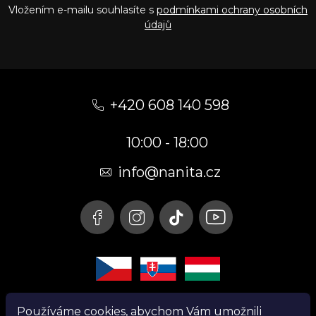
Vložením e-mailu souhlasíte s
podmínkami ochrany osobních
údajů
Z
á
+420 608 140 598
p
10:00 - 18:00
a
t
info@nanita.cz
í
Používáme cookies, abychom Vám umožnili