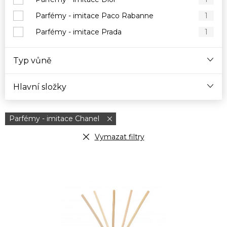
Parfémy - imitace Paco Rabanne
1
Parfémy - imitace Prada
1
Typ vůně
Hlavní složky
Parfémy - imitace Chanel
Vymazat filtry
V
ý
p
i