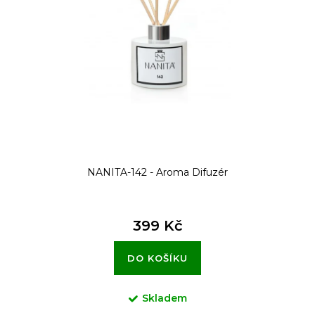
s
p
r
o
d
u
k
t
NANITA-142 - Aroma Difuzér
ů
399 Kč
DO KOŠÍKU
Skladem