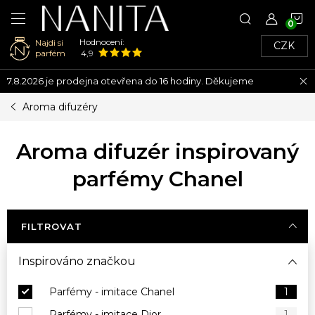
N
Hodnocení:
Najdi si
CZK
K
parfém
4,9
Přejít
7.8.2026 je prodejna otevřena do 16 hodiny. Děkujeme
na
obsah
Aroma difuzéry
Aroma difuzér inspirovaný
parfémy Chanel
FILTROVAT
Inspirováno značkou
Parfémy - imitace Chanel
1
Parfémy - imitace Dior
1