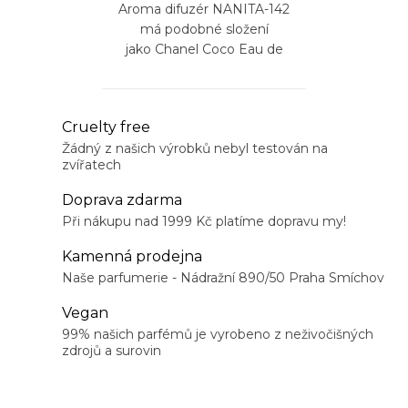
Aroma difuzér NANITA-142
má podobné složení
jako Chanel Coco Eau de
Parfum
O
Cruelty free
v
Žádný z našich výrobků nebyl testován na
zvířatech
l
á
Doprava zdarma
d
Při nákupu nad 1999 Kč platíme dopravu my!
a
Kamenná prodejna
c
Naše parfumerie - Nádražní 890/50 Praha Smíchov
í
Vegan
p
99% našich parfémů je vyrobeno z neživočišných
r
zdrojů a surovin
v
k