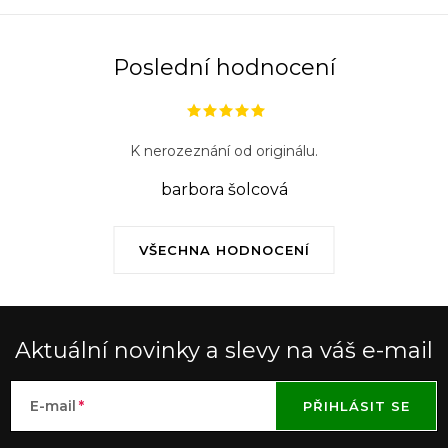
y
v
ý
Poslední hodnocení
p
i
s
K nerozeznání od originálu.
u
barbora šolcová
VŠECHNA HODNOCENÍ
Aktuální novinky a slevy na váš e-mail
E-mail
PŘIHLÁSIT SE