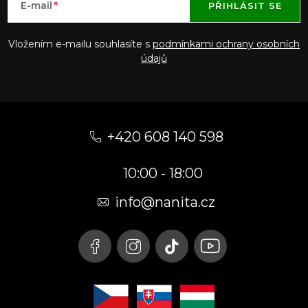
E-mail
PŘIHLÁSIT SE
Vložením e-mailu souhlasíte s
podmínkami ochrany osobních
údajů
Z
á
+420 608 140 598
p
10:00 - 18:00
a
t
info@nanita.cz
í