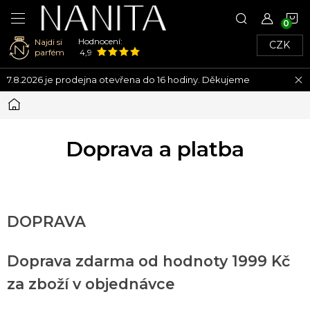
N
Hodnocení:
Najdi si
CZK
K
parfém
4,9
Přejít
7.8.2026 je prodejna otevřena do 16 hodiny. Děkujeme
na
obsah
Domů
Doprava a platba
DOPRAVA
Doprava zdarma od hodnoty 1999 Kč
za zboží v objednávce