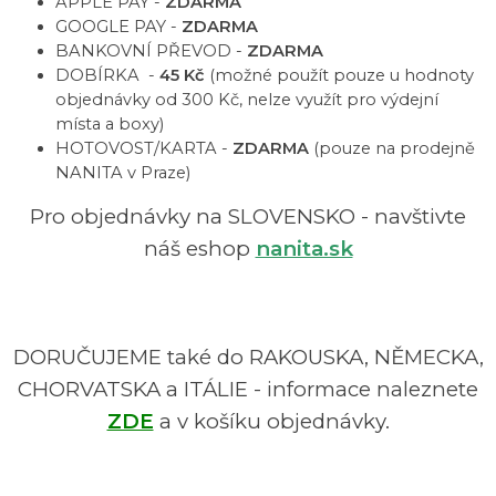
APPLE PAY -
ZDARMA
GOOGLE PAY -
ZDARMA
BANKOVNÍ PŘEVOD -
ZDARMA
DOBÍRKA -
45 Kč
(možné použít pouze u hodnoty
objednávky od 300 Kč, nelze využít pro výdejní
místa a boxy)
HOTOVOST/KARTA -
ZDARMA
(pouze na prodejně
NANITA v Praze)
Pro objednávky na SLOVENSKO - navštivte
náš eshop
nanita.sk
DORUČUJEME také do RAKOUSKA, NĚMECKA,
CHORVATSKA a ITÁLIE - informace naleznete
ZDE
a v košíku objednávky.