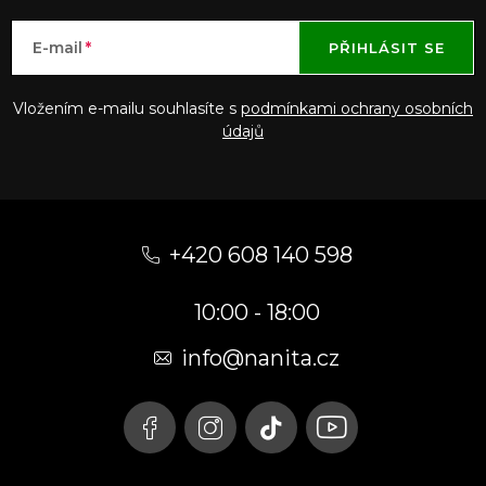
E-mail
PŘIHLÁSIT SE
Vložením e-mailu souhlasíte s
podmínkami ochrany osobních
údajů
Z
á
+420 608 140 598
p
10:00 - 18:00
a
t
info@nanita.cz
í