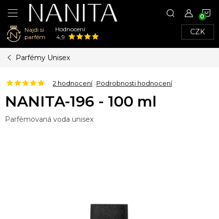
N
Hodnocení:
Najdi si
CZK
K
parfém
4,9
Přejít
Parfémy Unisex
na
obsah
2 hodnocení
Podrobnosti hodnocení
NANITA-196 - 100 ml
Parfémovaná voda unisex