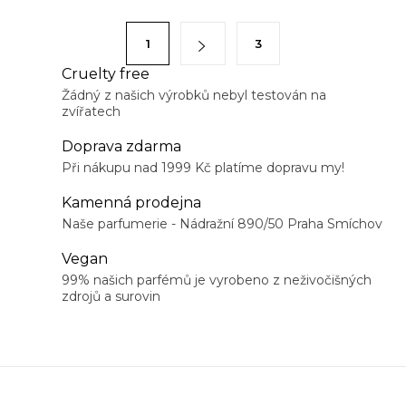
l
á
S
1
3
d
t
a
Cruelty free
r
Žádný z našich výrobků nebyl testován na
c
á
zvířatech
í
n
p
Doprava zdarma
k
r
Při nákupu nad 1999 Kč platíme dopravu my!
o
v
v
Kamenná prodejna
k
á
Naše parfumerie - Nádražní 890/50 Praha Smíchov
y
n
Vegan
v
í
99% našich parfémů je vyrobeno z neživočišných
ý
zdrojů a surovin
p
i
s
u