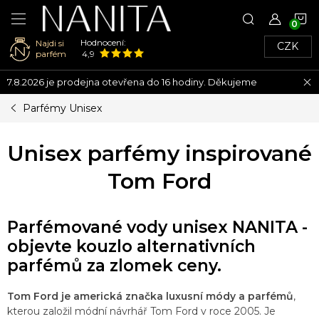
N
Hodnocení:
Najdi si
CZK
K
parfém
4,9
Přejít
7.8.2026 je prodejna otevřena do 16 hodiny. Děkujeme
na
obsah
Parfémy Unisex
Unisex parfémy inspirované
Tom Ford
Parfémované vody unisex NANITA -
objevte kouzlo alternativních
parfémů za zlomek ceny.
Tom Ford je americká značka luxusní módy a parfémů
,
kterou založil módní návrhář Tom Ford v roce 2005. Je