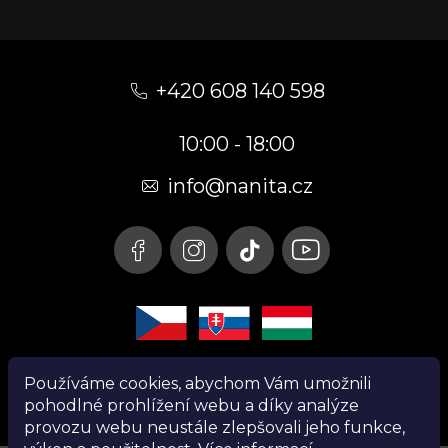
Z
á
+420 608 140 598
p
10:00 - 18:00
a
t
info@nanita.cz
í
Používáme cookies, abychom Vám umožnili
pohodlné prohlížení webu a díky analýze
provozu webu neustále zlepšovali jeho funkce,