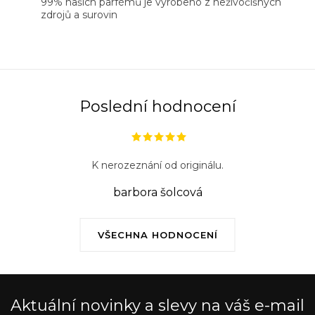
99% našich parfémů je vyrobeno z neživočišných
zdrojů a surovin
Poslední hodnocení
K nerozeznání od originálu.
barbora šolcová
VŠECHNA HODNOCENÍ
Aktuální novinky a slevy na váš e-mail