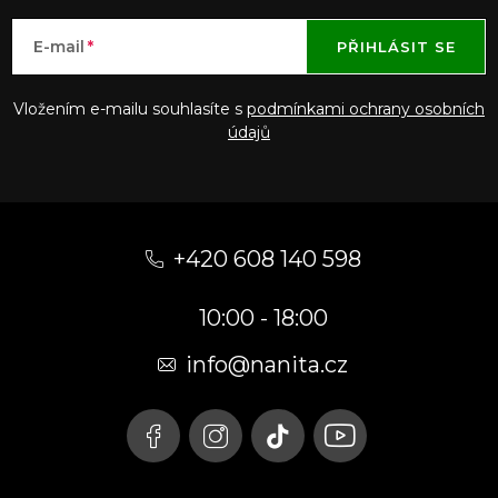
E-mail
PŘIHLÁSIT SE
Vložením e-mailu souhlasíte s
podmínkami ochrany osobních
údajů
Z
á
+420 608 140 598
p
10:00 - 18:00
a
t
info@nanita.cz
í