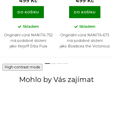
499 Kč
499 Kč
DO KOŠÍKU
DO KOŠÍKU
Skladem
Skladem
Originální vůně NANITA-752
Originální vůně NANITA-673
má podobné složení
má podobné složení
jako Xerjoff Erba Pura
jako Boadicea the Victorious
Complex
High-contrast mode
Mohlo by Vás zajímat