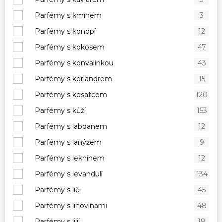
Parfémy s kmínem
3
Parfémy s konopí
12
Parfémy s kokosem
47
Parfémy s konvalinkou
43
Parfémy s koriandrem
15
Parfémy s kosatcem
120
Parfémy s kůží
153
Parfémy s labdanem
12
Parfémy s lanýžem
9
Parfémy s leknínem
12
Parfémy s levandulí
134
Parfémy s liči
45
Parfémy s lihovinami
48
Parfémy s lilií
18