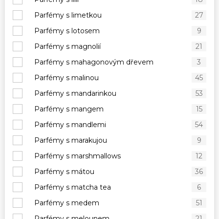
Parfémy s limetkou
27
Parfémy s lotosem
9
Parfémy s magnolií
21
Parfémy s mahagonovým dřevem
3
Parfémy s malinou
45
Parfémy s mandarinkou
53
Parfémy s mangem
15
Parfémy s mandlemi
54
Parfémy s marakujou
9
Parfémy s marshmallows
12
Parfémy s mátou
36
Parfémy s matcha tea
6
Parfémy s medem
51
Parfémy s melounem
21