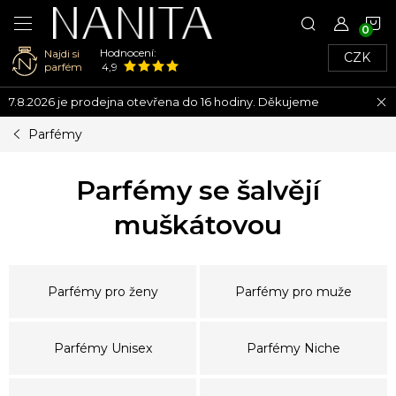
N
Hodnocení:
Najdi si
CZK
K
parfém
4,9
Přejít
7.8.2026 je prodejna otevřena do 16 hodiny. Děkujeme
na
obsah
Parfémy
Parfémy se šalvějí
muškátovou
Parfémy pro ženy
Parfémy pro muže
Parfémy Unisex
Parfémy Niche