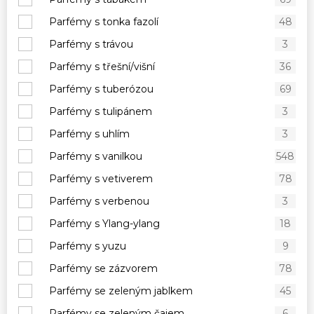
Parfémy s tonka fazolí
48
Parfémy s trávou
3
Parfémy s třešní/višní
36
Parfémy s tuberózou
69
Parfémy s tulipánem
3
Parfémy s uhlím
3
Parfémy s vanilkou
548
Parfémy s vetiverem
78
Parfémy s verbenou
3
Parfémy s Ylang-ylang
18
Parfémy s yuzu
9
Parfémy se zázvorem
78
Parfémy se zeleným jablkem
45
Parfémy se zeleným čajem
6