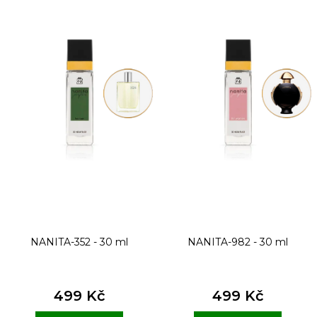
ý
p
i
s
p
r
o
d
u
k
t
NANITA-352 - 30 ml
NANITA-982 - 30 ml
ů
499 Kč
499 Kč