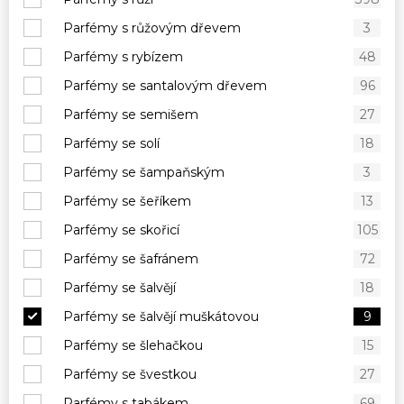
Parfémy s růžovým dřevem
3
Parfémy s rybízem
48
Parfémy se santalovým dřevem
96
Parfémy se semišem
27
Parfémy se solí
18
Parfémy se šampaňským
3
Parfémy se šeříkem
13
Parfémy se skořicí
105
Parfémy se šafránem
72
Parfémy se šalvějí
18
Parfémy se šalvějí muškátovou
9
Parfémy se šlehačkou
15
Parfémy se švestkou
27
Parfémy s tabákem
69