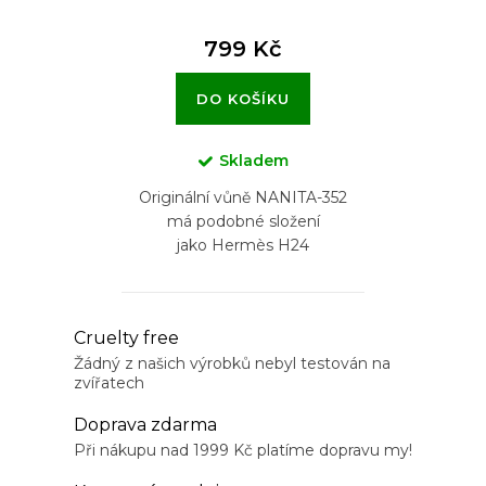
799 Kč
DO KOŠÍKU
Skladem
Originální vůně NANITA-352
má podobné složení
jako Hermès H24
O
Cruelty free
v
Žádný z našich výrobků nebyl testován na
zvířatech
l
á
Doprava zdarma
d
Při nákupu nad 1999 Kč platíme dopravu my!
a