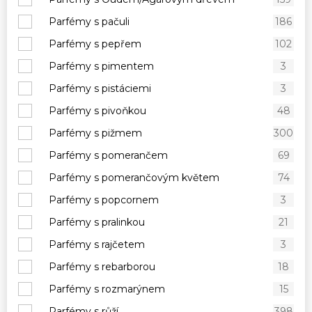
Parfémy s pačuli
186
Parfémy s pepřem
102
Parfémy s pimentem
3
Parfémy s pistáciemi
3
Parfémy s pivoňkou
48
Parfémy s pižmem
300
Parfémy s pomerančem
69
Parfémy s pomerančovým květem
74
Parfémy s popcornem
3
Parfémy s pralinkou
21
Parfémy s rajčetem
3
Parfémy s rebarborou
18
Parfémy s rozmarýnem
15
Parfémy s růží
398