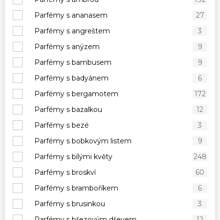
Parfémy s ananasem
27
Parfémy s angreštem
3
Parfémy s anýzem
9
Parfémy s bambusem
9
Parfémy s badyánem
6
Parfémy s bergamotem
172
Parfémy s bazalkou
12
Parfémy s bezé
3
Parfémy s bobkovým listem
9
Parfémy s bílými květy
248
Parfémy s broskví
60
Parfémy s bramboříkem
6
Parfémy s brusinkou
3
Parfémy s březovým dřevem
12