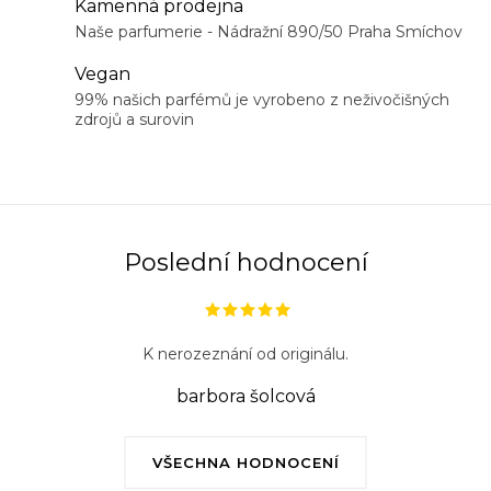
Kamenná prodejna
c
Naše parfumerie - Nádražní 890/50 Praha Smíchov
í
Vegan
p
99% našich parfémů je vyrobeno z neživočišných
r
zdrojů a surovin
v
k
y
v
ý
Poslední hodnocení
p
i
s
K nerozeznání od originálu.
u
barbora šolcová
VŠECHNA HODNOCENÍ