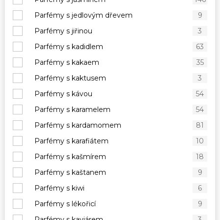
Parfémy s jedlovým dřevem
9
Parfémy s jiřinou
3
Parfémy s kadidlem
63
Parfémy s kakaem
35
Parfémy s kaktusem
3
Parfémy s kávou
54
Parfémy s karamelem
54
Parfémy s kardamomem
81
Parfémy s karafiátem
10
Parfémy s kašmírem
18
Parfémy s kaštanem
9
Parfémy s kiwi
6
Parfémy s lékořicí
9
Parfémy s kaviárem
3