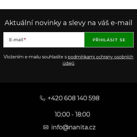
Aktuální novinky a slevy na váš e-mail
E-mail
PŘIHLÁSIT SE
Vložením e-mailu souhlasíte s
podmínkami ochrany osobních
údajů
Z
á
+420 608 140 598
p
10:00 - 18:00
a
t
info@nanita.cz