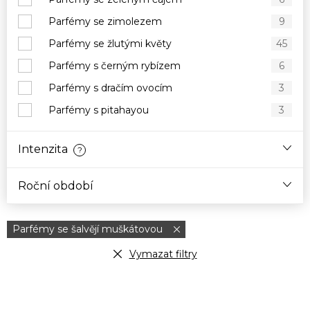
Parfémy se zimolezem
9
Parfémy se žlutými květy
45
Parfémy s černým rybízem
6
Parfémy s dračím ovocím
3
Parfémy s pitahayou
3
Intenzita
?
Roční období
Parfémy se šalvějí muškátovou
Vymazat filtry
V