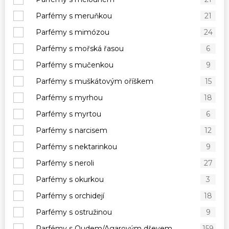
Parfémy s meruňkou
21
Parfémy s mimózou
24
Parfémy s mořská řasou
6
Parfémy s mučenkou
9
Parfémy s muškátovým oříškem
15
Parfémy s myrhou
18
Parfémy s myrtou
6
Parfémy s narcisem
12
Parfémy s nektarinkou
9
Parfémy s neroli
27
Parfémy s okurkou
3
Parfémy s orchidejí
18
Parfémy s ostružinou
9
Parfémy s Oudem/Agarovým dřevem
159