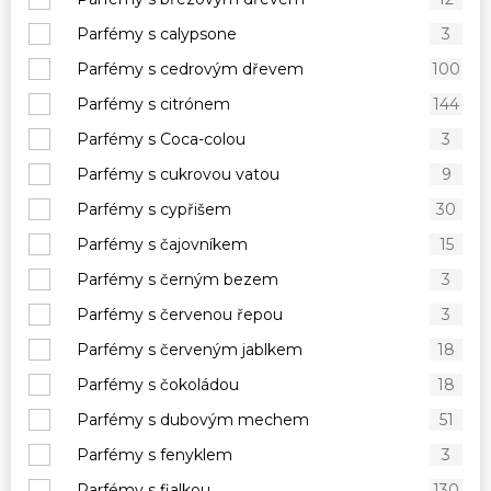
Parfémy s calypsone
3
Parfémy s cedrovým dřevem
100
Parfémy s citrónem
144
Parfémy s Coca-colou
3
Parfémy s cukrovou vatou
9
Parfémy s cypřišem
30
Parfémy s čajovníkem
15
Parfémy s černým bezem
3
Parfémy s červenou řepou
3
Parfémy s červeným jablkem
18
Parfémy s čokoládou
18
Parfémy s dubovým mechem
51
Parfémy s fenyklem
3
Parfémy s fialkou
130