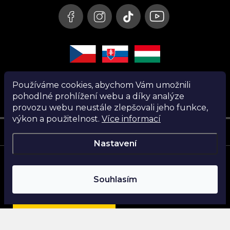
í
Používáme cookies, abychom Vám umožnili
pohodlné prohlížení webu a díky analýze
provozu webu neustále zlepšovali jeho funkce,
výkon a použitelnost.
Více informací
Instagram
Nastavení
Copyright 2026
Nanita.cz
. Všechna práva vyhrazena.
Souhlasím
Vytvořil Shoptet
Najdi si parfém