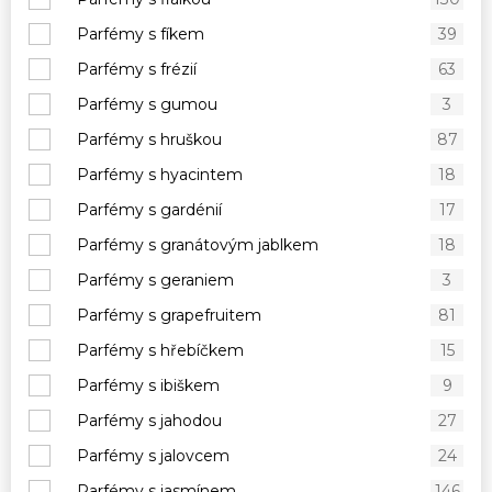
Parfémy s fíkem
39
Parfémy s frézií
63
Parfémy s gumou
3
Parfémy s hruškou
87
Parfémy s hyacintem
18
Parfémy s gardénií
17
Parfémy s granátovým jablkem
18
Parfémy s geraniem
3
Parfémy s grapefruitem
81
Parfémy s hřebíčkem
15
Parfémy s ibiškem
9
Parfémy s jahodou
27
Parfémy s jalovcem
24
Parfémy s jasmínem
146