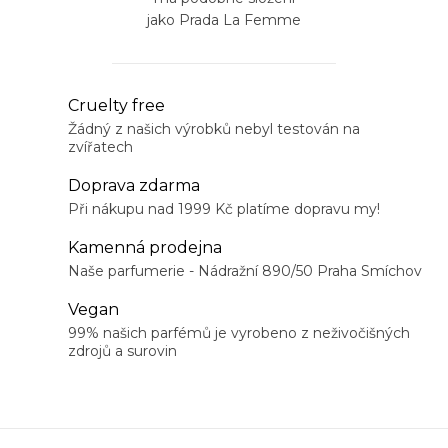
jako Prada La Femme
O
Cruelty free
v
Žádný z našich výrobků nebyl testován na
zvířatech
l
á
Doprava zdarma
d
Při nákupu nad 1999 Kč platíme dopravu my!
a
Kamenná prodejna
c
Naše parfumerie - Nádražní 890/50 Praha Smíchov
í
Vegan
p
99% našich parfémů je vyrobeno z neživočišných
r
zdrojů a surovin
v
k
y
v