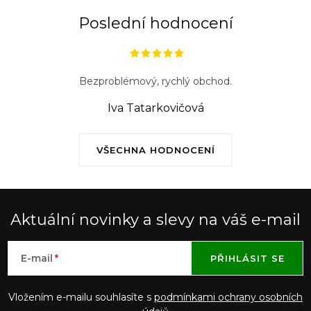
ý
Poslední hodnocení
p
i
s
Bezproblémový, rychlý obchod.
u
Iva Tatarkovičová
VŠECHNA HODNOCENÍ
Aktuální novinky a slevy na váš e-mail
E-mail
PŘIHLÁSIT SE
Vložením e-mailu souhlasíte s
podmínkami ochrany osobních