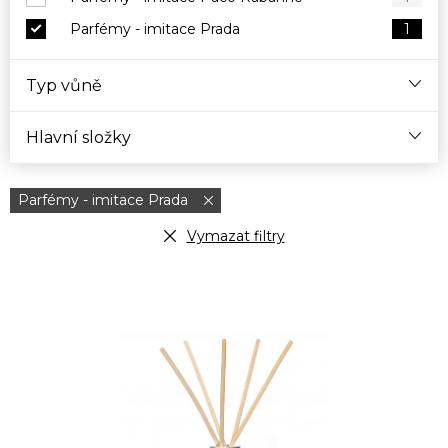
Parfémy - imitace Prada
1
Typ vůně
Hlavní složky
Parfémy - imitace Prada
Vymazat filtry
V
ý
p
i
s