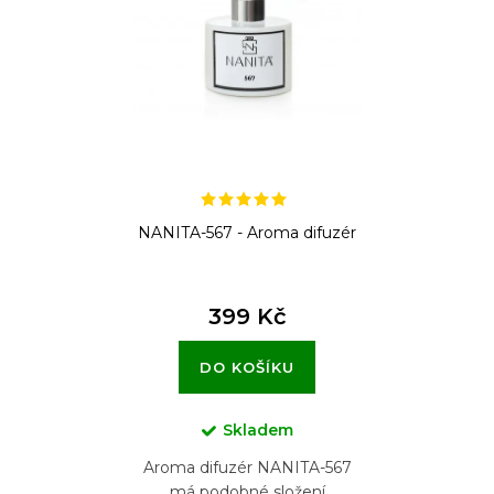
p
r
o
d
u
k
t
NANITA-567 - Aroma difuzér
ů
399 Kč
DO KOŠÍKU
Skladem
Aroma difuzér NANITA-567
má podobné složení