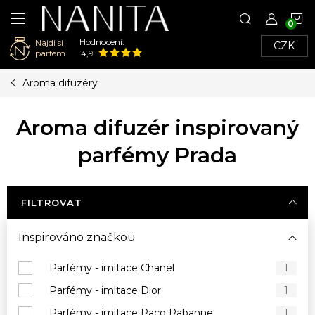
N
Hodnocení:
Najdi si
CZK
K
parfém
4,9
Přejít
Aroma difuzéry
na
obsah
Aroma difuzér inspirovaný
parfémy Prada
FILTROVAT
Inspirováno značkou
Parfémy - imitace Chanel
1
Parfémy - imitace Dior
1
Parfémy - imitace Paco Rabanne
1