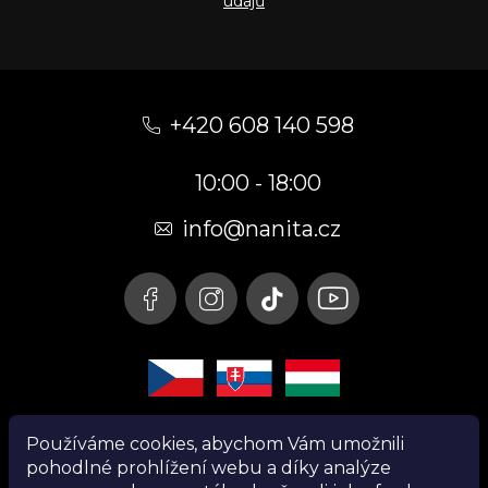
údajů
Z
á
+420 608 140 598
p
10:00 - 18:00
a
t
info@nanita.cz
í
Používáme cookies, abychom Vám umožnili
pohodlné prohlížení webu a díky analýze