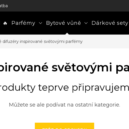
atba
 🔥
Parfémy
Bytové vůně
Dárkové sety
é difuzéry inspirované světovými parfémy
spirované světovými p
rodukty teprve připravujem
Můžete se ale podívat na ostatní kategorie.