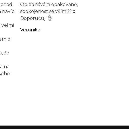
obchod
Objednávám opakovaně,
a navíc
spokojenost se vším 🤍🌷
Doporučuji 👌
 velmi
Veronika
jem o
, že
a na
šeho