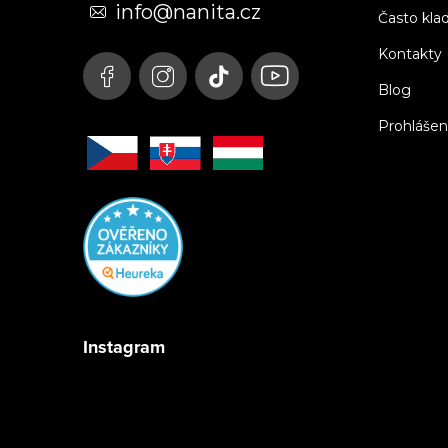
t
info@nanita.cz
Často kla
í
Kontakty
Blog
Prohlášen
Instagram