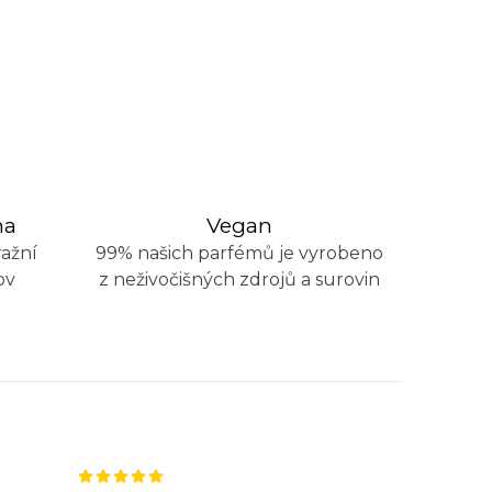
na
Vegan
ažní
99% našich parfémů je vyrobeno
ov
z neživočišných zdrojů a surovin