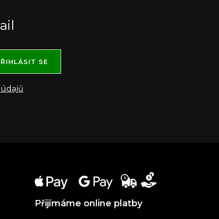
ail
ŘIHLÁSIT SE
 údajů
Přijímáme online platby