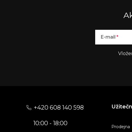
Ak
E-mail
Vlože
Z
á
Užiteč
+420 608 140 598
p
10:00 - 18:00
a
Prodejna