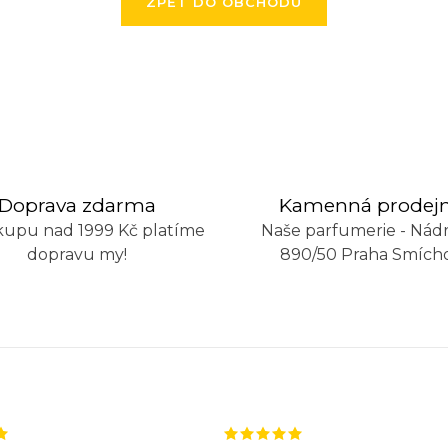
ZPĚT DO OBCHODU
Doprava zdarma
Kamenná prodej
kupu nad 1999 Kč platíme
Naše parfumerie - Nádr
dopravu my!
890/50 Praha Smích