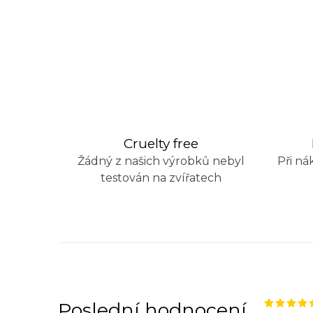
Cruelty free
Žádný z našich výrobků nebyl
Při ná
testován na zvířatech
Poslední hodnocení