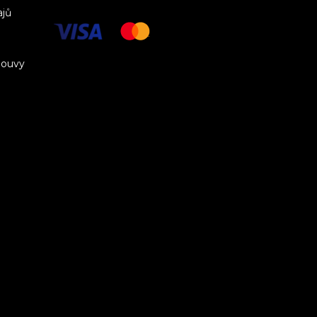
ajů
louvy