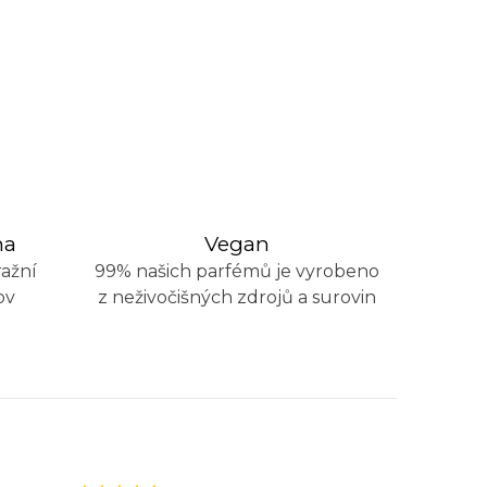
na
Vegan
ažní
99% našich parfémů je vyrobeno
ov
z neživočišných zdrojů a surovin