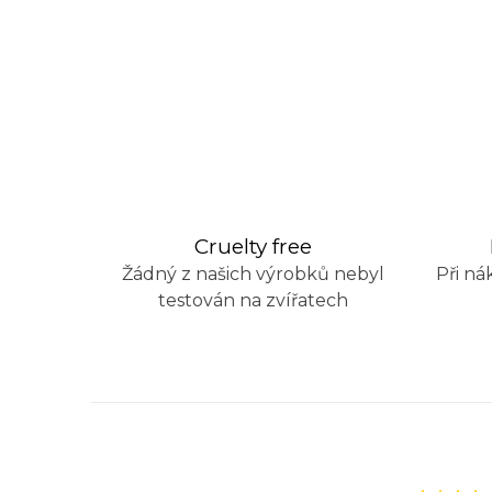
O
v
l
á
Cruelty free
d
Žádný z našich výrobků nebyl
Při ná
a
testován na zvířatech
c
í
p
r
v