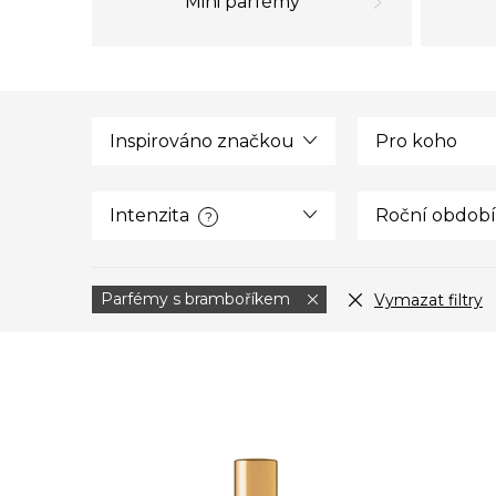
Mini parfémy
Inspirováno značkou
Pro koho
Intenzita
Roční období
?
Parfémy s bramboříkem
Vymazat filtry
V
ý
p
i