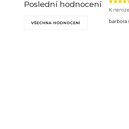
k
Poslední hodnocení
K neroze
y
v
barbora 
VŠECHNA HODNOCENÍ
ý
p
i
s
u