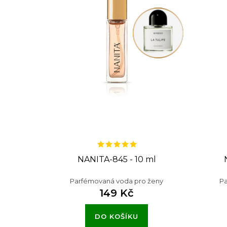
s
p
r
o
d
u
k
t
NANITA-845 - 10 ml
ů
Parfémovaná voda pro ženy
Pa
149 Kč
DO KOŠÍKU