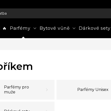
atba
 🔥
Parfémy
Bytové vůně
Dárkové sety
oříkem
Parfémy pro
Parfémy Unisex
muže