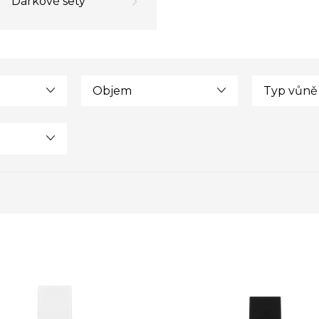
Dárkové sety
Objem
Typ vůně