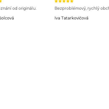
znání od originálu.
Bezproblémový, rychlý obc
šolcová
Iva Tatarkovičová