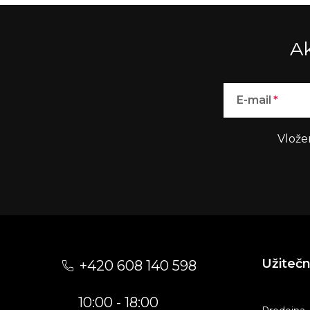
Ak
E-mail
Vlože
Z
á
Užiteč
+420 608 140 598
p
10:00 - 18:00
a