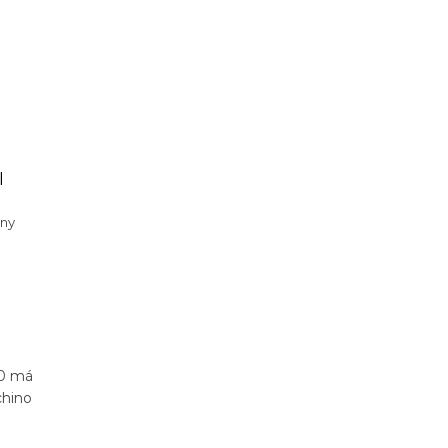
l
eny
50 má
chino