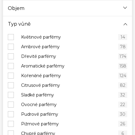
Objem
Typ vůně
Květinové parfémy
14
Ambrové parfémy
78
Dřevité parfémy
174
Aromatické parfémy
158
Kořeněné parfémy
124
Citrusové parfémy
82
Sladké parfémy
32
Ovocné parfémy
22
Pudrové parfémy
30
Pižmové parfémy
26
Chypré parfémy
6