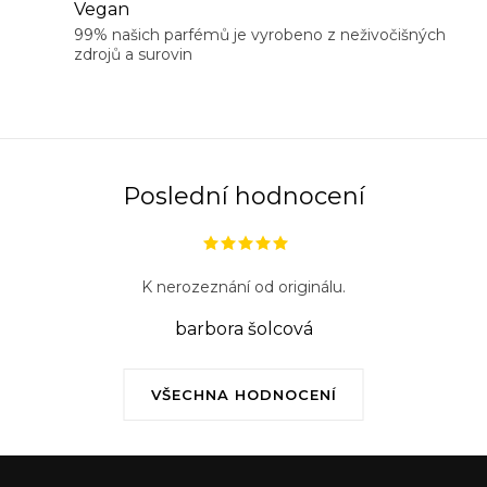
Vegan
p
99% našich parfémů je vyrobeno z neživočišných
r
zdrojů a surovin
v
k
y
v
ý
Poslední hodnocení
p
i
s
K nerozeznání od originálu.
u
barbora šolcová
VŠECHNA HODNOCENÍ