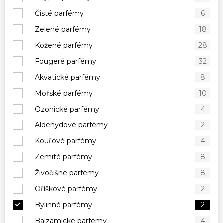
Čisté parfémy
6
Zelené parfémy
18
Kožené parfémy
28
Fougeré parfémy
32
Akvatické parfémy
8
Mořské parfémy
10
Ozonické parfémy
4
Aldehydové parfémy
2
Kouřové parfémy
4
Zemité parfémy
8
Živočišné parfémy
8
Oříškové parfémy
2
Bylinné parfémy
2
Balzamické parfémy
4