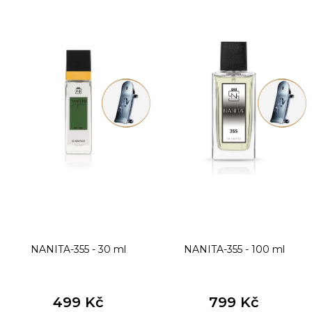
ý
p
i
s
p
r
o
d
u
k
t
NANITA-355 - 30 ml
NANITA-355 - 100 ml
ů
499 Kč
799 Kč