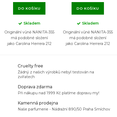
DO KOŠÍKU
DO KOŠÍKU
Skladem
Skladem
Originální vůně NANITA-355
Originální vůně NANITA-355
má podobné složení
má podobné složení
jako Carolina Herrera 212
jako Carolina Herrera 212
Heroes
Heroes
O
Cruelty free
v
Žádný z našich výrobků nebyl testován na
zvířatech
l
á
Doprava zdarma
d
Při nákupu nad 1999 Kč platíme dopravu my!
a
Kamenná prodejna
c
Naše parfumerie - Nádražní 890/50 Praha Smíchov
í