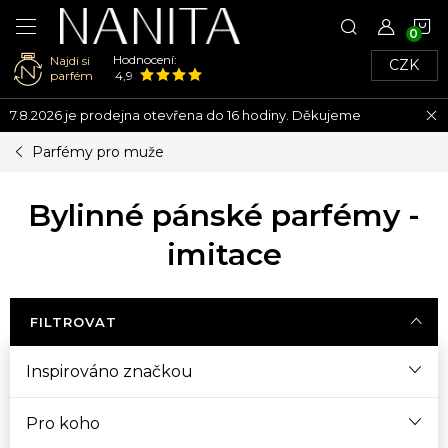
N
Hodnocení:
Najdi si
CZK
K
parfém
4,9
Přejít
7.8.2026 je prodejna otevřena do 16 hodiny. Děkujeme
na
obsah
Parfémy pro muže
Bylinné pánské parfémy -
imitace
FILTROVAT
Inspirováno značkou
Pro koho