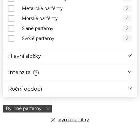
Metalické parfémy
2
Morské parfémy
4
Slané parfémy
2
Svěžé parfémy
2
Hlavní složky
Intenzita
?
Roční období
Bylinné parfémy
Vymazat filtry
V