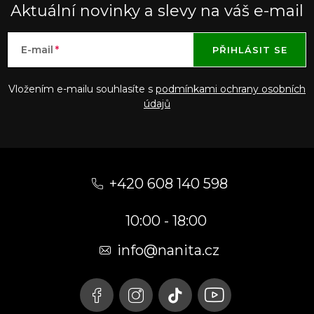
Aktuální novinky a slevy na váš e-mail
E-mail
PŘIHLÁSIT SE
Vložením e-mailu souhlasíte s
podmínkami ochrany osobních
údajů
Z
á
+420 608 140 598
p
10:00 - 18:00
a
t
info@nanita.cz
í