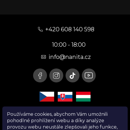
Z
á
+420 608 140 598
p
10:00 - 18:00
a
t
info@nanita.cz
í
Používáme cookies, abychom Vám umožnili
pohodlné prohlížení webu a díky analýze
provozu webu neustále zlepšovali jeho funkce,