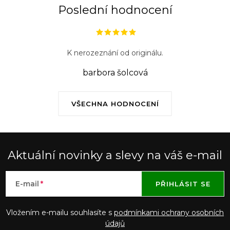
ý
Poslední hodnocení
p
i
s
K nerozeznání od originálu.
u
barbora šolcová
VŠECHNA HODNOCENÍ
Aktuální novinky a slevy na váš e-mail
E-mail
PŘIHLÁSIT SE
Vložením e-mailu souhlasíte s
podmínkami ochrany osobních
údajů