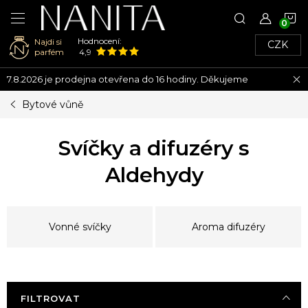
N
Hodnocení:
Najdi si
CZK
K
parfém
4,9
Přejít
7.8.2026 je prodejna otevřena do 16 hodiny. Děkujeme
na
obsah
Bytové vůně
Svíčky a difuzéry s
Aldehydy
Vonné svíčky
Aroma difuzéry
FILTROVAT