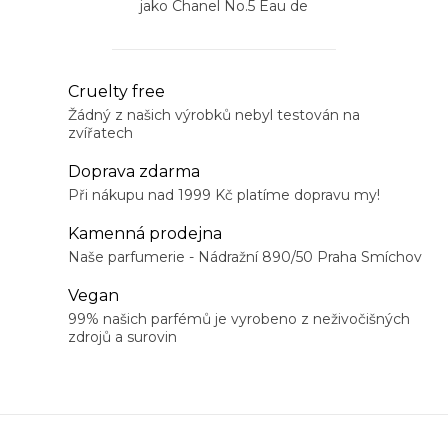
jako Chanel No.5 Eau de
Parfum
O
Cruelty free
v
Žádný z našich výrobků nebyl testován na
zvířatech
l
á
Doprava zdarma
d
Při nákupu nad 1999 Kč platíme dopravu my!
a
Kamenná prodejna
c
Naše parfumerie - Nádražní 890/50 Praha Smíchov
í
Vegan
p
99% našich parfémů je vyrobeno z neživočišných
r
zdrojů a surovin
v
k
y
v