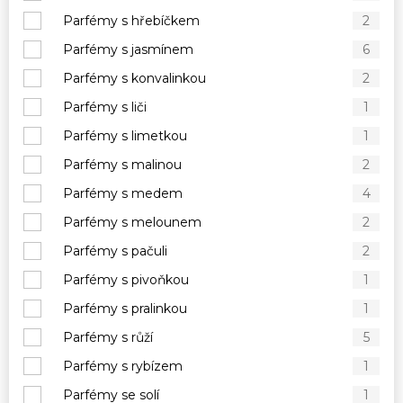
Parfémy s hřebíčkem
2
Parfémy s jasmínem
6
Parfémy s konvalinkou
2
Parfémy s liči
1
Parfémy s limetkou
1
Parfémy s malinou
2
Parfémy s medem
4
Parfémy s melounem
2
Parfémy s pačuli
2
Parfémy s pivoňkou
1
Parfémy s pralinkou
1
Parfémy s růží
5
Parfémy s rybízem
1
Parfémy se solí
1