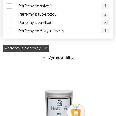
Parfémy se šalvějí
1
Parfémy s tuberózou
2
Parfémy s vanilkou
5
Parfémy se žlutými květy
1
Parfémy s aldehydy
Vymazat filtry
V
ý
p
i
s
p