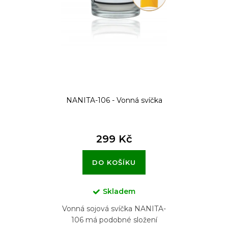
r
o
d
u
k
t
NANITA-106 - Vonná svíčka
ů
299 Kč
DO KOŠÍKU
Skladem
Vonná sojová svíčka NANITA-
106 má podobné složení