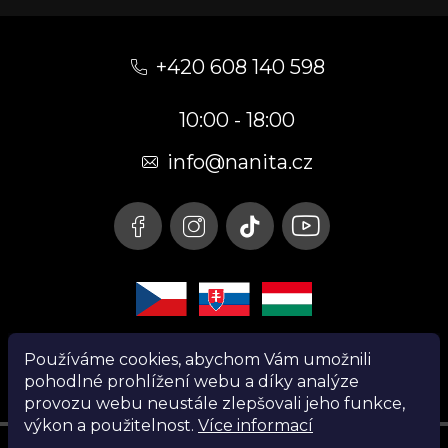
Z
á
+420 608 140 598
p
10:00 - 18:00
a
t
info@nanita.cz
í
Používáme cookies, abychom Vám umožnili
pohodlné prohlížení webu a díky analýze
provozu webu neustále zlepšovali jeho funkce,
výkon a použitelnost.
Více informací