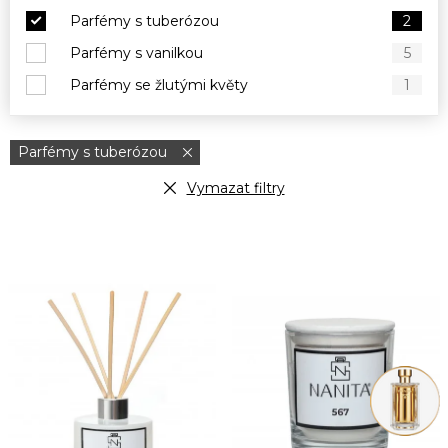
Parfémy s tuberózou
2
Parfémy s vanilkou
5
Parfémy se žlutými květy
1
Parfémy s tuberózou
Vymazat filtry
V
ý
p
i
s
p
r