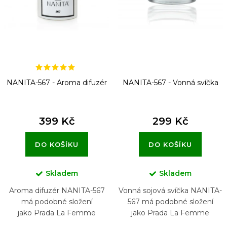
o
d
u
k
t
NANITA-567 - Aroma difuzér
NANITA-567 - Vonná svíčka
ů
399 Kč
299 Kč
DO KOŠÍKU
DO KOŠÍKU
Skladem
Skladem
Aroma difuzér NANITA-567
Vonná sojová svíčka NANITA-
má podobné složení
567 má podobné složení
jako Prada La Femme
jako Prada La Femme