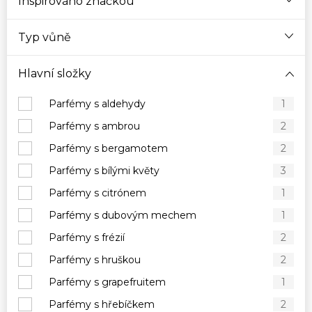
Inspirováno značkou
Typ vůně
Hlavní složky
Parfémy s aldehydy
1
Parfémy s ambrou
2
Parfémy s bergamotem
2
Parfémy s bílými květy
3
Parfémy s citrónem
1
Parfémy s dubovým mechem
1
Parfémy s frézií
2
Parfémy s hruškou
2
Parfémy s grapefruitem
1
Parfémy s hřebíčkem
2