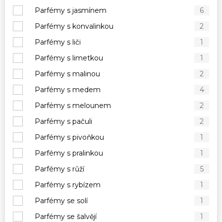
Parfémy s jasmínem
6
Parfémy s konvalinkou
2
Parfémy s liči
1
Parfémy s limetkou
1
Parfémy s malinou
2
Parfémy s medem
4
Parfémy s melounem
2
Parfémy s pačuli
2
Parfémy s pivoňkou
1
Parfémy s pralinkou
1
Parfémy s růží
5
Parfémy s rybízem
1
Parfémy se solí
1
Parfémy se šalvějí
1