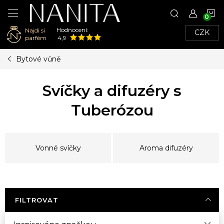
N
Hodnocení:
Najdi si
CZK
K
parfém
4,9
Přejít
Bytové vůně
na
obsah
Svíčky a difuzéry s
Tuberózou
Vonné svíčky
Aroma difuzéry
FILTROVAT