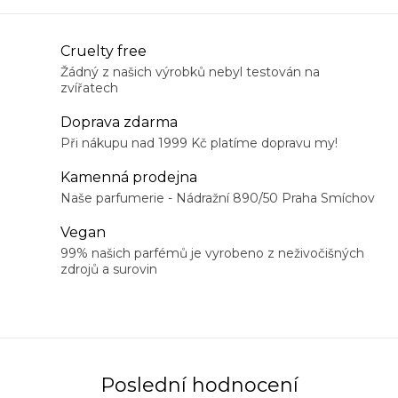
O
Cruelty free
v
Žádný z našich výrobků nebyl testován na
zvířatech
l
á
Doprava zdarma
d
Při nákupu nad 1999 Kč platíme dopravu my!
a
Kamenná prodejna
c
Naše parfumerie - Nádražní 890/50 Praha Smíchov
í
Vegan
p
99% našich parfémů je vyrobeno z neživočišných
r
zdrojů a surovin
v
k
y
v
ý
Poslední hodnocení