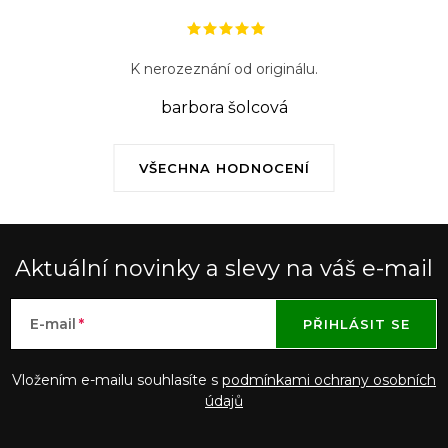
p
i
s
K nerozeznání od originálu.
u
barbora šolcová
VŠECHNA HODNOCENÍ
Aktuální novinky a slevy na váš e-mail
E-mail
PŘIHLÁSIT SE
Vložením e-mailu souhlasíte s
podmínkami ochrany osobních
údajů