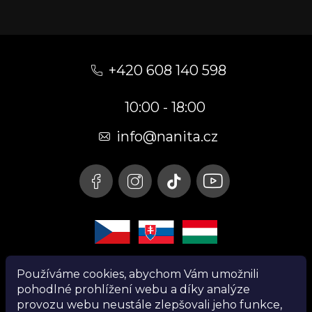
Z
á
+420 608 140 598
p
10:00 - 18:00
a
t
info@nanita.cz
í
Používáme cookies, abychom Vám umožnili
pohodlné prohlížení webu a díky analýze
provozu webu neustále zlepšovali jeho funkce,