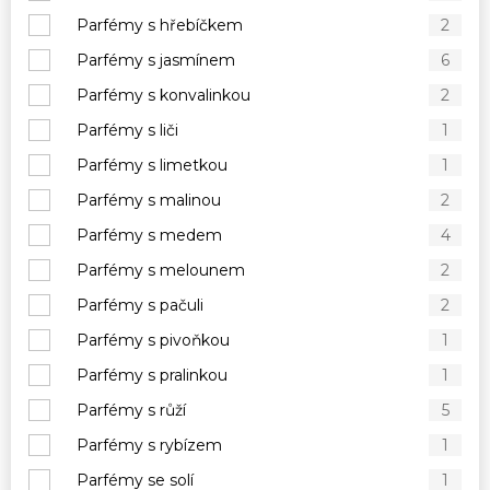
Parfémy s hřebíčkem
2
Parfémy s jasmínem
6
Parfémy s konvalinkou
2
Parfémy s liči
1
Parfémy s limetkou
1
Parfémy s malinou
2
Parfémy s medem
4
Parfémy s melounem
2
Parfémy s pačuli
2
Parfémy s pivoňkou
1
Parfémy s pralinkou
1
Parfémy s růží
5
Parfémy s rybízem
1
Parfémy se solí
1