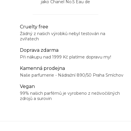
jako Chanel No.5 Eau de
Parfum
O
Cruelty free
v
Žádný z našich výrobků nebyl testován na
zvířatech
l
á
Doprava zdarma
d
Při nákupu nad 1999 Kč platíme dopravu my!
a
Kamenná prodejna
c
Naše parfumerie - Nádražní 890/50 Praha Smíchov
í
Vegan
p
99% našich parfémů je vyrobeno z neživočišných
r
zdrojů a surovin
v
k
y
v