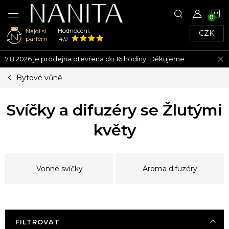
N
Hodnocení:
Najdi si
CZK
K
parfém
4,9
Přejít
7.8.2026 je prodejna otevřena do 16 hodiny. Děkujeme
na
obsah
Bytové vůně
Svíčky a difuzéry se Žlutými
květy
Vonné svíčky
Aroma difuzéry
FILTROVAT