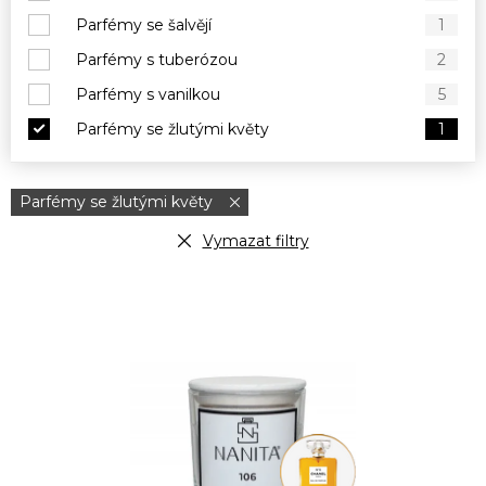
Parfémy se šalvějí
1
Parfémy s tuberózou
2
Parfémy s vanilkou
5
Parfémy se žlutými květy
1
Parfémy se žlutými květy
Vymazat filtry
V
ý
p
i
s
p