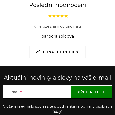
ý
Poslední hodnocení
p
i
s
K nerozeznání od originálu.
u
barbora šolcová
VŠECHNA HODNOCENÍ
Aktuální novinky a slevy na váš e-mail
E-mail
PŘIHLÁSIT SE
Vložením e-mailu souhlasíte s
podmínkami ochrany osobních
údajů