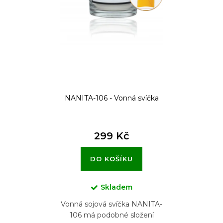
r
o
d
u
k
t
NANITA-106 - Vonná svíčka
ů
299 Kč
DO KOŠÍKU
Skladem
Vonná sojová svíčka NANITA-
106 má podobné složení