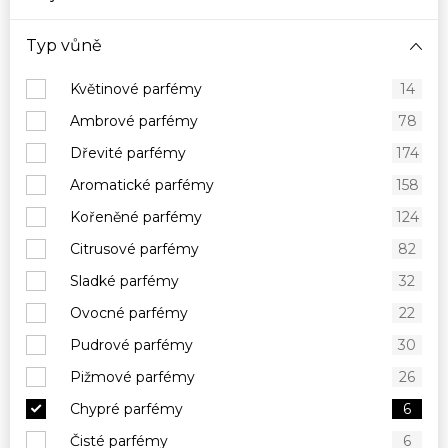
Typ vůně
Květinové parfémy
14
Ambrové parfémy
78
Dřevité parfémy
174
Aromatické parfémy
158
Kořeněné parfémy
124
Citrusové parfémy
82
Sladké parfémy
32
Ovocné parfémy
22
Pudrové parfémy
30
Pižmové parfémy
26
Chypré parfémy
6
Čisté parfémy
6