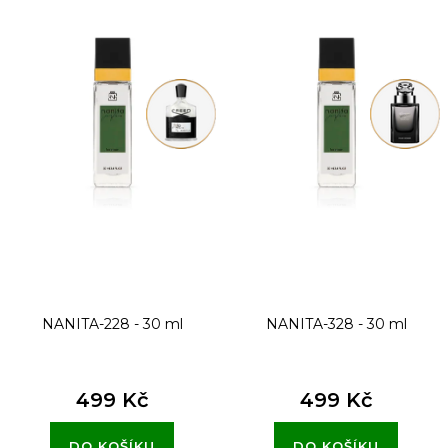
p
i
s
p
r
o
d
u
k
t
NANITA-228 - 30 ml
NANITA-328 - 30 ml
ů
499 Kč
499 Kč
DO KOŠÍKU
DO KOŠÍKU