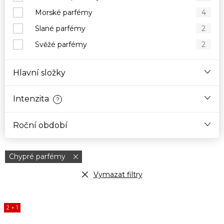
Morské parfémy
4
Slané parfémy
2
Svěžé parfémy
2
Hlavní složky
Intenzita
?
Roční období
Chypré parfémy
Vymazat filtry
V
2 + 1
ý