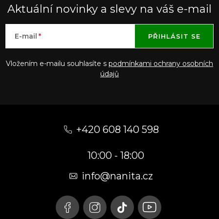
Aktuální novinky a slevy na váš e-mail
E-mail
PŘIHLÁSIT SE
Vložením e-mailu souhlasíte s
podmínkami ochrany osobních
údajů
Z
á
+420 608 140 598
p
10:00 - 18:00
a
t
info@nanita.cz
í