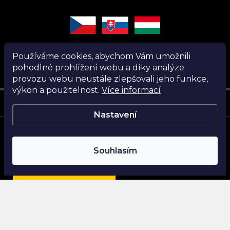
Používáme cookies, abychom Vám umožnili
pohodlné prohlížení webu a díky analýze
provozu webu neustále zlepšovali jeho funkce,
výkon a použitelnost.
Více informací
Instagram
Nastavení
Copyright 2026
Nanita.cz
. Všechna práva vyhrazena.
Souhlasím
Vytvořil Shoptet
Najdi si parfém