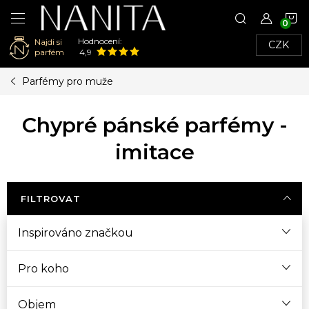
N
Hodnocení:
Najdi si
CZK
K
parfém
4,9
Přejít
Parfémy pro muže
na
obsah
Chypré pánské parfémy -
imitace
FILTROVAT
Inspirováno značkou
Pro koho
Objem