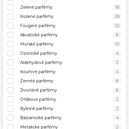
Zelené parfémy
18
Kožené parfémy
28
Fougeré parfémy
32
Akvatické parfémy
8
Mořské parfémy
10
Ozonické parfémy
4
Aldehydové parfémy
2
Kouřové parfémy
4
Zemité parfémy
8
Živočišné parfémy
8
Oříškové parfémy
2
Bylinné parfémy
2
Balzamické parfémy
4
Metalické parfémy
2