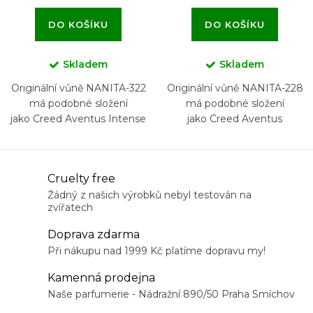
DO KOŠÍKU
DO KOŠÍKU
Skladem
Skladem
Originální vůně NANITA-322
Originální vůně NANITA-228
má podobné složení
má podobné složení
jako Creed Aventus Intense
jako Creed Aventus
for Him
O
Cruelty free
v
Žádný z našich výrobků nebyl testován na
zvířatech
l
á
Doprava zdarma
d
Při nákupu nad 1999 Kč platíme dopravu my!
a
Kamenná prodejna
c
Naše parfumerie - Nádražní 890/50 Praha Smíchov
í