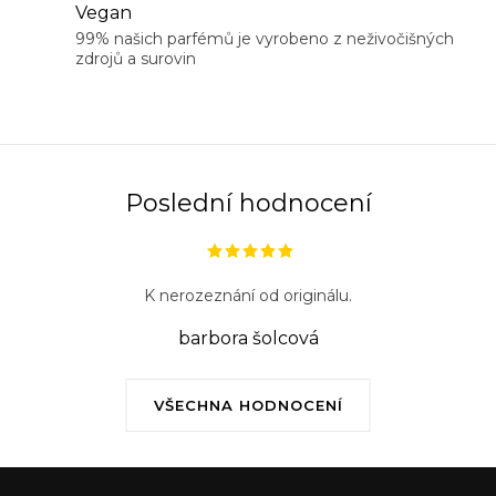
Vegan
p
99% našich parfémů je vyrobeno z neživočišných
r
zdrojů a surovin
v
k
y
v
ý
Poslední hodnocení
p
i
s
K nerozeznání od originálu.
u
barbora šolcová
VŠECHNA HODNOCENÍ