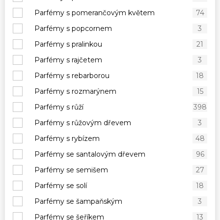
Parfémy s pomerančovým květem
74
Parfémy s popcornem
3
Parfémy s pralinkou
21
Parfémy s rajčetem
3
Parfémy s rebarborou
18
Parfémy s rozmarýnem
15
Parfémy s růží
398
Parfémy s růžovým dřevem
3
Parfémy s rybízem
48
Parfémy se santalovým dřevem
96
Parfémy se semišem
27
Parfémy se solí
18
Parfémy se šampaňským
3
Parfémy se šeříkem
13