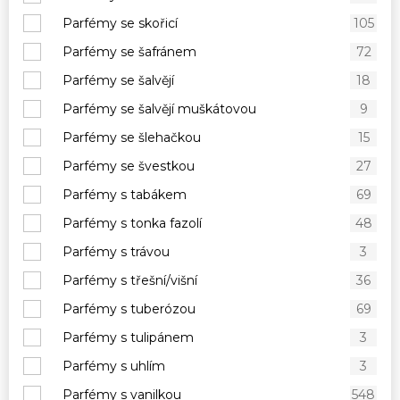
Parfémy se skořicí
105
Parfémy se šafránem
72
Parfémy se šalvějí
18
Parfémy se šalvějí muškátovou
9
Parfémy se šlehačkou
15
Parfémy se švestkou
27
Parfémy s tabákem
69
Parfémy s tonka fazolí
48
Parfémy s trávou
3
Parfémy s třešní/višní
36
Parfémy s tuberózou
69
Parfémy s tulipánem
3
Parfémy s uhlím
3
Parfémy s vanilkou
548