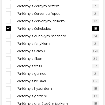
Parfémy s černým bezem
3
Parfémy s červenou řepou
3
Parfémy s červeným jablkem
18
Parfémy s čokoládou
18
Parfémy s dubovým mechem
51
Parfémy s fenyklem
3
Parfémy s fialkou
130
Parfémy s fíkem
39
Parfémy s frézií
63
Parfémy s gumou
3
Parfémy s hruškou
87
Parfémy s hyacintem
18
Parfémy s gardénií
17
Parfémy s granátovým jablkem
18