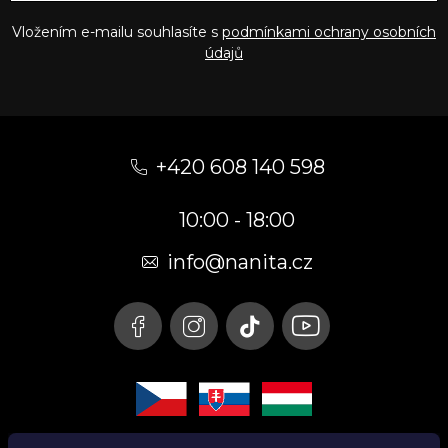
Vložením e-mailu souhlasíte s
podmínkami ochrany osobních
údajů
Z
á
+420 608 140 598
p
10:00 - 18:00
a
t
info@nanita.cz
í