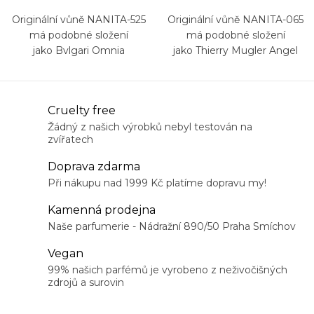
Originální vůně NANITA-525
Originální vůně NANITA-065
má podobné složení
má podobné složení
jako Bvlgari Omnia
jako Thierry Mugler Angel
O
Cruelty free
v
Žádný z našich výrobků nebyl testován na
zvířatech
l
á
Doprava zdarma
d
Při nákupu nad 1999 Kč platíme dopravu my!
a
Kamenná prodejna
c
Naše parfumerie - Nádražní 890/50 Praha Smíchov
í
Vegan
p
99% našich parfémů je vyrobeno z neživočišných
r
zdrojů a surovin
v
k