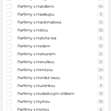
Parfémy s mandlemi
54
Parfémy s marakujou
9
Parfémy s marshmallows
12
Parfémy s mátou
36
Parfémy s matcha tea
6
Parfémy s medem
51
Parfémy s melounem
21
Parfémy s meruňkou
21
Parfémy s mimózou
24
Parfémy s mořská řasou
6
Parfémy s mučenkou
9
Parfémy s muškátovým oříškem
15
Parfémy s myrhou
18
Parfémy s myrtou
6