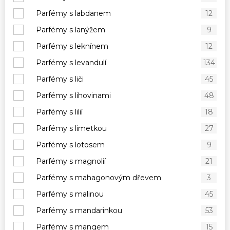
Parfémy s labdanem
12
Parfémy s lanýžem
9
Parfémy s leknínem
12
Parfémy s levandulí
134
Parfémy s liči
45
Parfémy s lihovinami
48
Parfémy s lilií
18
Parfémy s limetkou
27
Parfémy s lotosem
9
Parfémy s magnolií
21
Parfémy s mahagonovým dřevem
3
Parfémy s malinou
45
Parfémy s mandarinkou
53
Parfémy s mangem
15