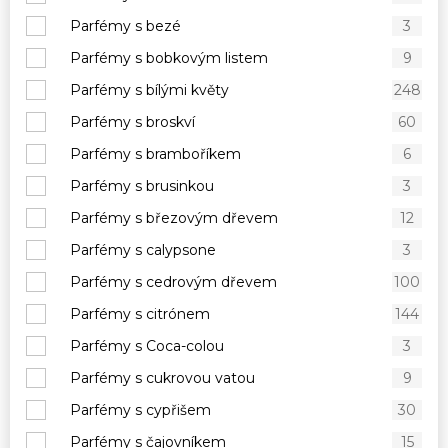
Parfémy s bezé
3
Parfémy s bobkovým listem
9
Parfémy s bílými květy
248
Parfémy s broskví
60
Parfémy s bramboříkem
6
Parfémy s brusinkou
3
Parfémy s březovým dřevem
12
Parfémy s calypsone
3
Parfémy s cedrovým dřevem
100
Parfémy s citrónem
144
Parfémy s Coca-colou
3
Parfémy s cukrovou vatou
9
Parfémy s cypřišem
30
Parfémy s čajovníkem
15