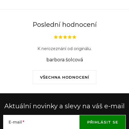
y
v
ý
Poslední hodnocení
p
i
s
K nerozeznání od originálu.
u
barbora šolcová
VŠECHNA HODNOCENÍ
Aktuální novinky a slevy na váš e-mail
E-mail
PŘIHLÁSIT SE