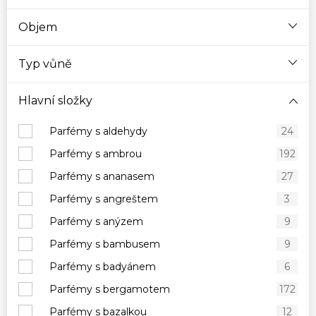
Objem
Typ vůně
Hlavní složky
Parfémy s aldehydy
24
Parfémy s ambrou
192
Parfémy s ananasem
27
Parfémy s angreštem
3
Parfémy s anýzem
9
Parfémy s bambusem
9
Parfémy s badyánem
6
Parfémy s bergamotem
172
Parfémy s bazalkou
12