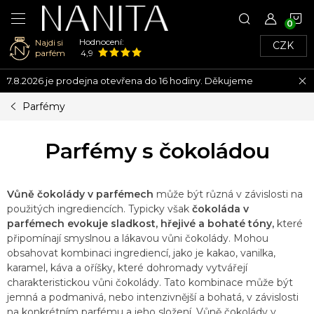
N
Hodnocení:
Najdi si
CZK
K
parfém
4,9
Přejít
7.8.2026 je prodejna otevřena do 16 hodiny. Děkujeme
na
obsah
Parfémy
Parfémy s čokoládou
Vůně čokolády v parfémech
může být různá v závislosti na
použitých ingrediencích. Typicky však
čokoláda v
parfémech evokuje sladkost, hřejivé a bohaté tóny,
které
připomínají smyslnou a lákavou vůni čokolády. Mohou
obsahovat kombinaci ingrediencí, jako je kakao, vanilka,
karamel, káva a oříšky, které dohromady vytvářejí
charakteristickou vůni čokolády. Tato kombinace může být
jemná a podmanivá, nebo intenzivnější a bohatá, v závislosti
na konkrétním parfému a jeho složení. Vůně čokolády v