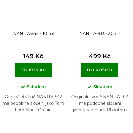
d
u
k
t
NANITA-542 - 10 ml
NANITA-913 - 30 ml
ů
149 Kč
499 Kč
DO KOŠÍKU
DO KOŠÍKU
Skladem
Skladem
Originální vůně NANITA-542
Originální vůně NANITA-913
má podobné složení jako Tom
má podobné složení
Ford Black Orchid
jako Kilian Black Phantom