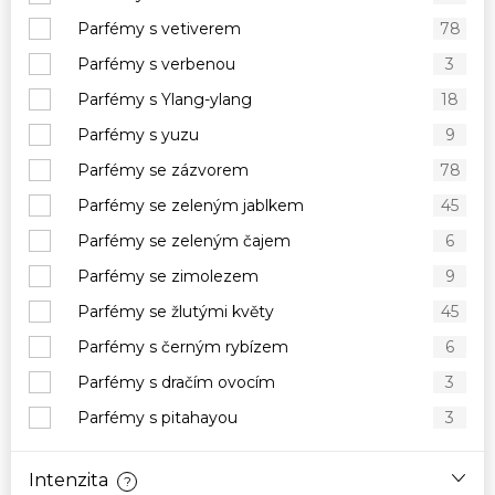
Parfémy s vetiverem
78
Parfémy s verbenou
3
Parfémy s Ylang-ylang
18
Parfémy s yuzu
9
Parfémy se zázvorem
78
Parfémy se zeleným jablkem
45
Parfémy se zeleným čajem
6
Parfémy se zimolezem
9
Parfémy se žlutými květy
45
Parfémy s černým rybízem
6
Parfémy s dračím ovocím
3
Parfémy s pitahayou
3
Intenzita
?