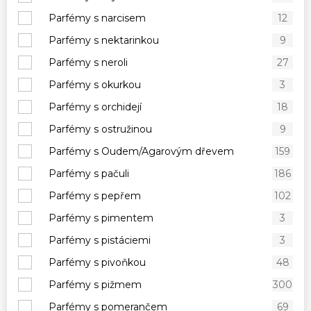
Parfémy s narcisem
12
Parfémy s nektarinkou
9
Parfémy s neroli
27
Parfémy s okurkou
3
Parfémy s orchidejí
18
Parfémy s ostružinou
9
Parfémy s Oudem/Agarovým dřevem
159
Parfémy s pačuli
186
Parfémy s pepřem
102
Parfémy s pimentem
3
Parfémy s pistáciemi
3
Parfémy s pivoňkou
48
Parfémy s pižmem
300
Parfémy s pomerančem
69