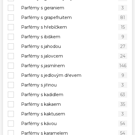
Parfémy s geraniem
3
Parfémy s grapefruitem
81
Parfémy s hřebíčkem
15
Parfémy s ibiškem
9
Parfémy s jahodou
27
Parfémy s jalovcem
24
Parfémy s jasmínem
146
Parfémy s jedlovým dřevem
9
Parfémy s jiřinou
3
Parfémy s kadidlem
63
Parfémy s kakaem
35
Parfémy s kaktusem
3
Parfémy s kávou
54
Parfémy s karamelem
54