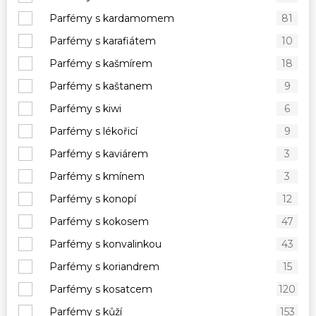
Parfémy s kardamomem
81
Parfémy s karafiátem
10
Parfémy s kašmírem
18
Parfémy s kaštanem
9
Parfémy s kiwi
6
Parfémy s lékořicí
9
Parfémy s kaviárem
3
Parfémy s kmínem
3
Parfémy s konopí
12
Parfémy s kokosem
47
Parfémy s konvalinkou
43
Parfémy s koriandrem
15
Parfémy s kosatcem
120
Parfémy s kůží
153