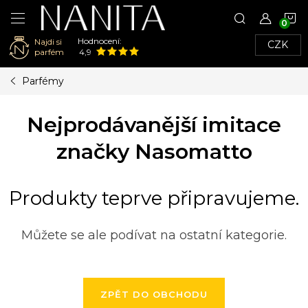
N
Hodnocení:
Najdi si
CZK
K
parfém
4,9
Přejít
Parfémy
na
obsah
Nejprodávanější imitace
značky Nasomatto
Produkty teprve připravujeme.
Můžete se ale podívat na ostatní kategorie.
ZPĚT DO OBCHODU