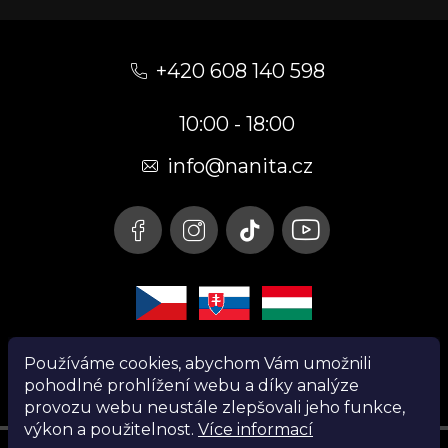
Z
á
+420 608 140 598
p
10:00 - 18:00
a
t
info@nanita.cz
í
Používáme cookies, abychom Vám umožnili
pohodlné prohlížení webu a díky analýze
provozu webu neustále zlepšovali jeho funkce,
výkon a použitelnost.
Více informací