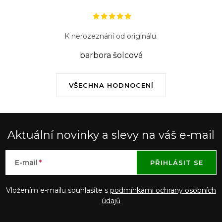
K nerozeznání od originálu.
barbora šolcová
VŠECHNA HODNOCENÍ
Aktuální novinky a slevy na váš e-mail
E-mail
PŘIHLÁSIT SE
Vložením e-mailu souhlasíte s
podmínkami ochrany osobních
údajů