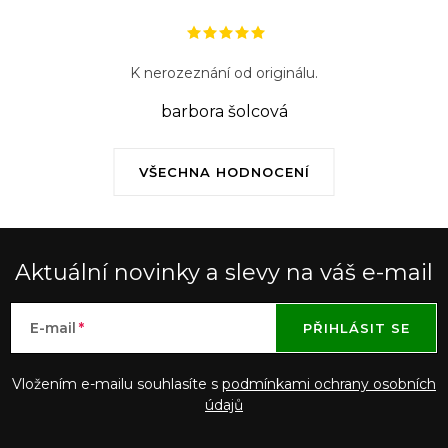
K nerozeznání od originálu.
barbora šolcová
VŠECHNA HODNOCENÍ
Aktuální novinky a slevy na váš e-mail
E-mail
PŘIHLÁSIT SE
Vložením e-mailu souhlasíte s
podmínkami ochrany osobních
údajů