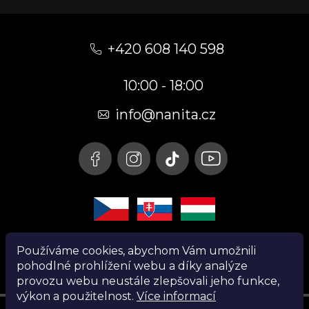
Z
á
+420 608 140 598
p
10:00 - 18:00
a
t
info@nanita.cz
í
Používáme cookies, abychom Vám umožnili
pohodlné prohlížení webu a díky analýze
provozu webu neustále zlepšovali jeho funkce,
výkon a použitelnost.
Více informací