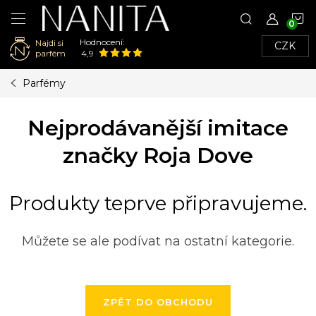
N
Hodnocení:
Najdi si
CZK
K
parfém
4,9
Přejít
Parfémy
na
obsah
Nejprodávanější imitace
značky Roja Dove
Produkty teprve připravujeme.
Můžete se ale podívat na ostatní kategorie.
ZPĚT DO OBCHODU