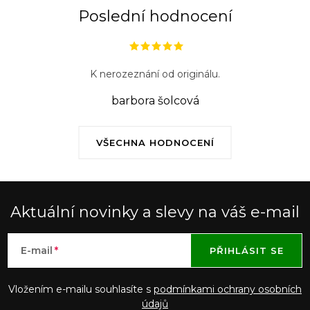
Poslední hodnocení
K nerozeznání od originálu.
barbora šolcová
VŠECHNA HODNOCENÍ
Aktuální novinky a slevy na váš e-mail
E-mail
PŘIHLÁSIT SE
Vložením e-mailu souhlasíte s
podmínkami ochrany osobních
údajů