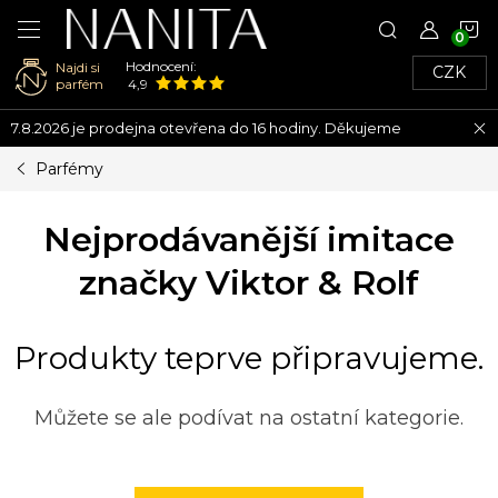
N
Hodnocení:
Najdi si
CZK
K
parfém
4,9
Přejít
7.8.2026 je prodejna otevřena do 16 hodiny. Děkujeme
na
obsah
Parfémy
Nejprodávanější imitace
značky Viktor & Rolf
Produkty teprve připravujeme.
Můžete se ale podívat na ostatní kategorie.