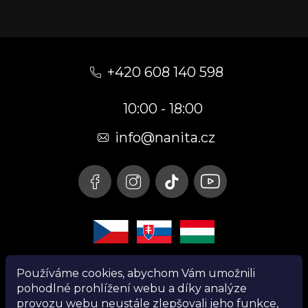
Z
á
+420 608 140 598
p
10:00 - 18:00
a
t
info@nanita.cz
í
Používáme cookies, abychom Vám umožnili
pohodlné prohlížení webu a díky analýze
provozu webu neustále zlepšovali jeho funkce,