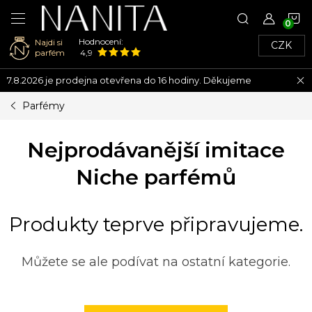
N
Hodnocení:
Najdi si
CZK
K
parfém
4,9
Přejít
7.8.2026 je prodejna otevřena do 16 hodiny. Děkujeme
na
obsah
Parfémy
Nejprodávanější imitace
Niche parfémů
Produkty teprve připravujeme.
Můžete se ale podívat na ostatní kategorie.