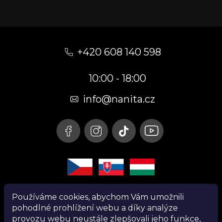
Z
á
+420 608 140 598
p
10:00 - 18:00
a
t
info@nanita.cz
í
Používáme cookies, abychom Vám umožnili
pohodlné prohlížení webu a díky analýze
provozu webu neustále zlepšovali jeho funkce,