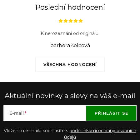
Poslední hodnocení
K nerozeznání od originálu.
barbora šolcová
VŠECHNA HODNOCENÍ
Aktuální novinky a slevy na váš e-mail
E-mail
PŘIHLÁSIT SE
Vložením e-mailu souhlasíte s
podmínkami ochrany osobních
údajů