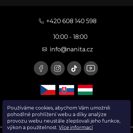
Z
á
+420 608 140 598
p
10:00 - 18:00
a
t
info@nanita.cz
í
Používáme cookies, abychom Vám umožnili
pohodlné prohlížení webu a díky analýze
provozu webu neustále zlepšovali jeho funkce,
výkon a použitelnost.
Více informací