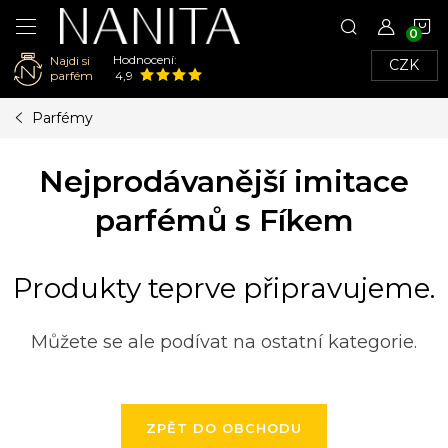
N
Hodnocení:
Najdi si
CZK
K
parfém
4,9
Přejít
Parfémy
na
obsah
Nejprodávanější imitace
parfémů s Fíkem
Produkty teprve připravujeme.
Můžete se ale podívat na ostatní kategorie.
ZPĚT DO OBCHODU