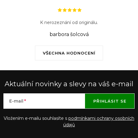
K nerozeznání od originálu.
barbora šolcová
VŠECHNA HODNOCENÍ
Aktuální novinky a slevy na váš e-mail
E-mail
PŘIHLÁSIT SE
Vložením e-mailu souhlasíte s
podmínkami ochrany osobních
údajů