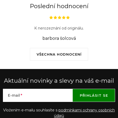
Poslední hodnocení
K nerozeznání od originálu.
barbora šolcová
VŠECHNA HODNOCENÍ
Aktuální novinky a slevy na váš e-mail
E-mail
PŘIHLÁSIT SE
Vložením e-mailu souhlasíte s
podmínkami ochrany osobních
údajů