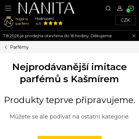
N
Hodnocení:
Najdi si
CZK
K
parfém
4,9
Přejít
7.8.2026 je prodejna otevřena do 16 hodiny. Děkujeme
na
obsah
Parfémy
Nejprodávanější imitace
parfémů s Kašmírem
Produkty teprve připravujeme.
Můžete se ale podívat na ostatní kategorie.