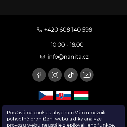
Z
á
+420 608 140 598
p
10:00 - 18:00
a
t
info@nanita.cz
í
Používáme cookies, abychom Vám umožnili
pohodlné prohlížení webu a díky analýze
provozu webu neustále zlepšovali jeho funkce,