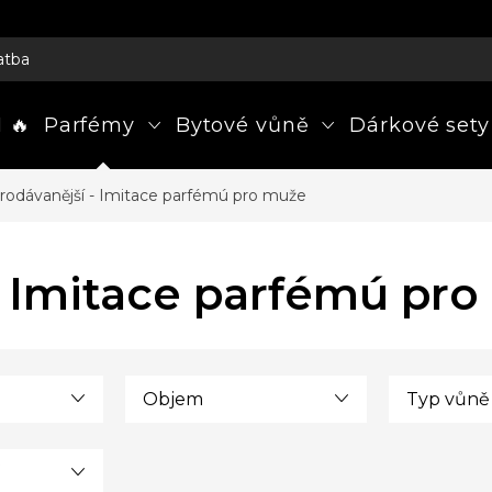
atba
 🔥
Parfémy
Bytové vůně
Dárkové sety
rodávanější - Imitace parfémú pro muže
- Imitace parfémú pr
Objem
Typ vůně