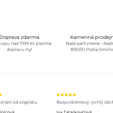
Doprava zdarma
Kamenná prodej
kupu nad 1999 Kč platíme
Naše parfumerie - Nádr
dopravu my!
890/50 Praha Smích
znání od originálu.
Bezproblémový, rychlý obc
šolcová
Iva Tatarkovičová