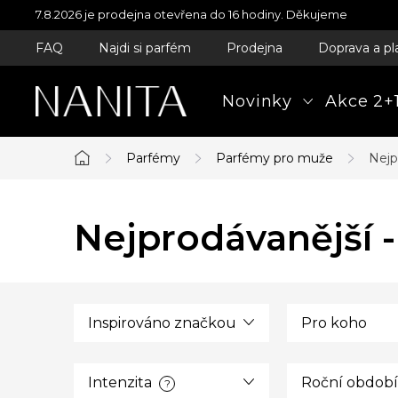
Přejít
7.8.2026 je prodejna otevřena do 16 hodiny. Děkujeme
na
FAQ
Najdi si parfém
Prodejna
Doprava a pl
obsah
Novinky
Akce 2+1
Parfémy
Parfémy pro muže
Nejp
Domů
Nejprodávanější 
Inspirováno značkou
Pro koho
Intenzita
Roční období
?