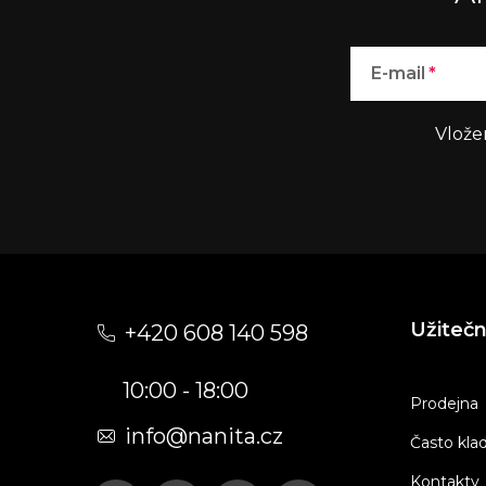
E-mail
Vlože
Z
á
Užiteč
+420 608 140 598
p
10:00 - 18:00
a
Prodejna
t
info@nanita.cz
Často kla
í
Kontakty