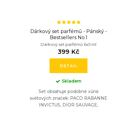
Dárkový set parfémů - Pánský -
Bestsellers No.1
Dárkový set parfémů 6x5 ml
399 Kč
DETAIL
Skladem
Set obsahuje podobné vůně
světových značek: PACO RABANNE
INVICTUS, DIOR SAUVAGE,
NASOMATTO BLACK AFGANO,
ARMANI ACQUA DI GIO , CHANEL
BLEU, HUGO...