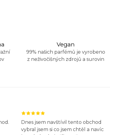
na
Vegan
ažní
99% našich parfémů je vyrobeno
ov
z neživočišných zdrojů a surovin
hod.
Dnes jsem navštívil tento obchod
vybral jsem si co jsem chtěl a navíc