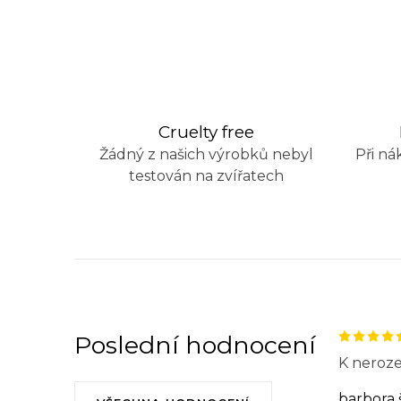
O
v
l
á
Cruelty free
d
Žádný z našich výrobků nebyl
Při ná
a
testován na zvířatech
c
í
p
r
v
k
Poslední hodnocení
K neroze
y
v
barbora 