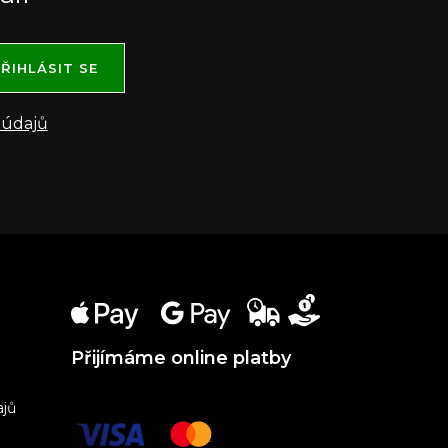
ŘIHLÁSIT SE
 údajů
Přijímáme online platby
ajů