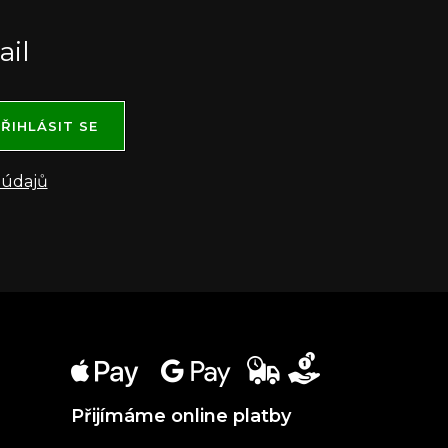
ail
ŘIHLÁSIT SE
 údajů
Přijímáme online platby