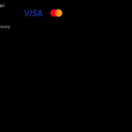
ajů
louvy