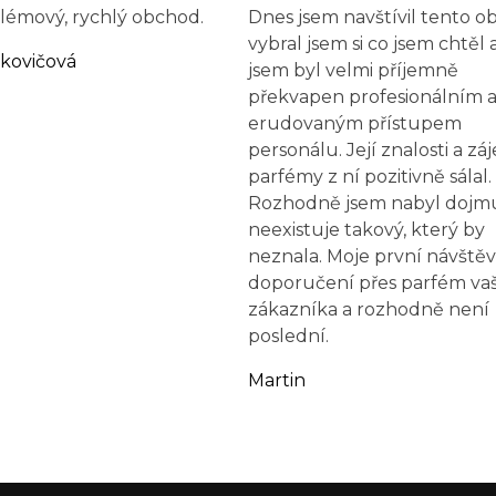
émový, rychlý obchod.
Dnes jsem navštívil tento 
vybral jsem si co jsem chtěl 
rkovičová
jsem byl velmi příjemně
překvapen profesionálním a
erudovaným přístupem
personálu. Její znalosti a zá
parfémy z ní pozitivně sálal.
Rozhodně jsem nabyl dojmu
neexistuje takový, který by
neznala. Moje první návštěv
doporučení přes parfém va
zákazníka a rozhodně není
poslední.
Martin