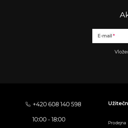
Ak
E-mail
Vlože
Z
á
Užiteč
+420 608 140 598
p
10:00 - 18:00
a
Prodejna