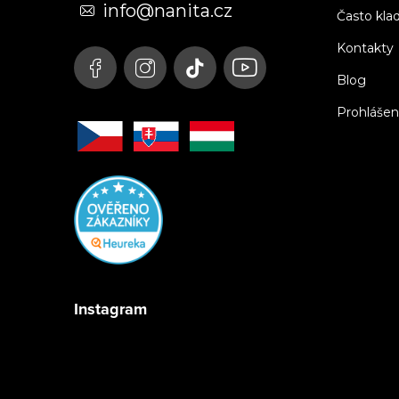
t
info@nanita.cz
Často kla
í
Kontakty
Blog
Prohlášen
Instagram