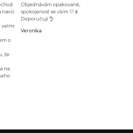
obchod
Objednávám opakovaně,
a navíc
spokojenost se vším 🤍🌷
Doporučuji 👌
 velmi
Veronika
jem o
, že
a na
šeho