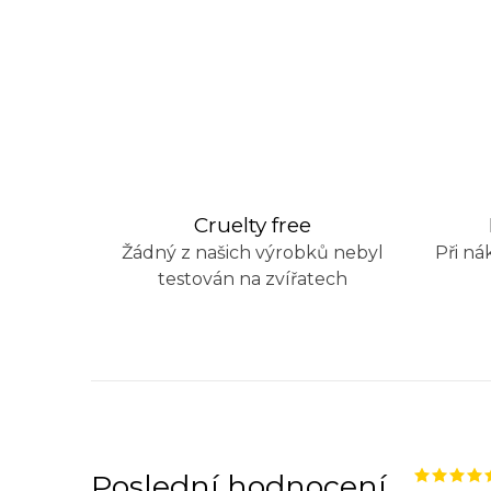
Cruelty free
Žádný z našich výrobků nebyl
Při ná
testován na zvířatech
Poslední hodnocení