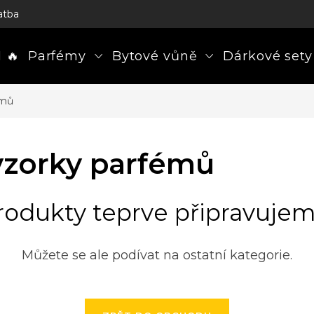
atba
 🔥
Parfémy
Bytové vůně
Dárkové sety
émů
vzorky parfémů
rodukty teprve připravujem
Můžete se ale podívat na ostatní kategorie.