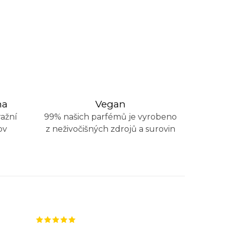
na
Vegan
ažní
99% našich parfémů je vyrobeno
ov
z neživočišných zdrojů a surovin