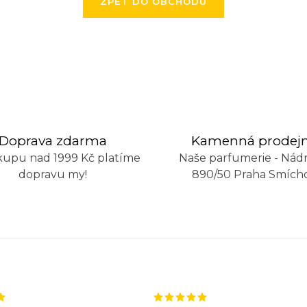
ZPĚT DO OBCHODU
Doprava zdarma
Kamenná prodej
kupu nad 1999 Kč platíme
Naše parfumerie - Nádr
dopravu my!
890/50 Praha Smích