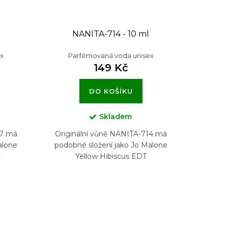
l
NANITA-714 - 10 ml
x
Parfémovaná voda unisex
149 Kč
DO KOŠÍKU
Skladem
97 má
Originální vůně NANITA-714 má
alone
podobné složení jako Jo Malone
t
Yellow Hibiscus EDT