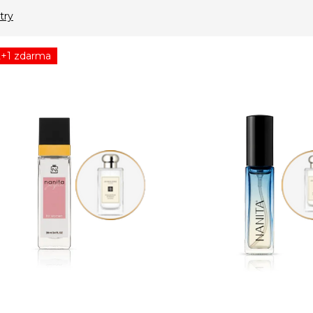
try
2+1 zdarma