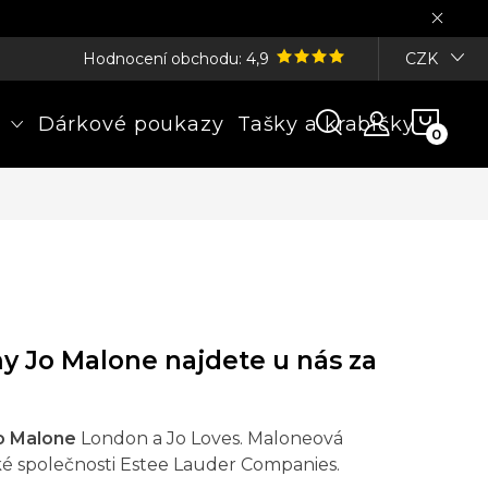
Hodnocení obchodu: 4,9
CZK
NÁK
Dárkové poukazy
Tašky a krabičky
KOŠÍ
y Jo Malone najdete u nás za
o Malone
London a Jo Loves. Maloneová
ské společnosti Estee Lauder Companies.