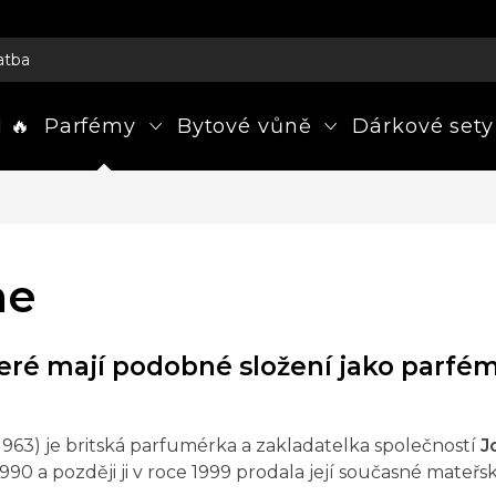
atba
 🔥
Parfémy
Bytové vůně
Dárkové sety
ne
ré mají podobné složení jako parfém
1963) je britská parfumérka a zakladatelka společností
J
990 a později ji v roce 1999 prodala její současné mateř