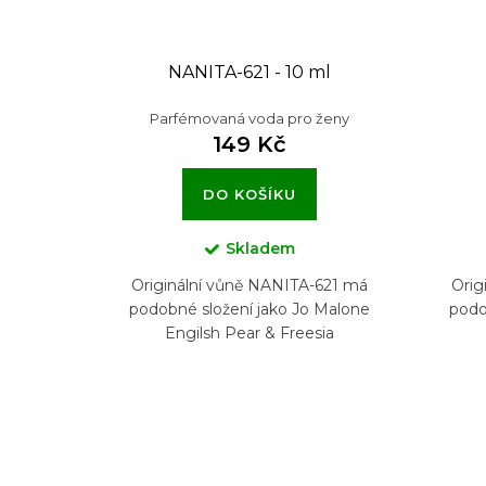
k
t
NANITA-621 - 10 ml
ů
Parfémovaná voda pro ženy
149 Kč
DO KOŠÍKU
Skladem
Originální vůně NANITA-621 má
Orig
podobné složení jako Jo Malone
podo
Engilsh Pear & Freesia