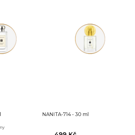
l
NANITA-714 - 30 ml
eny
499 Kč