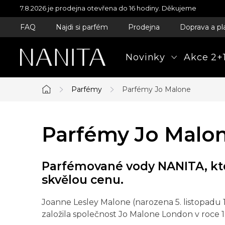
Přejít
7.8.2026 je prodejna otevřena do 16 hodiny. Děkujeme
na
FAQ
Najdi si parfém
Prodejna
Doprava a pl
obsah
Novinky
Akce 2+1
Parfémy
Parfémy Jo Malone
Domů
Parfémy Jo Malo
Parfémované vody NANITA, kte
skvělou cenu.
Joanne Lesley Malone (narozena 5. listopadu 
založila společnost Jo Malone London v roce 1