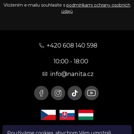
Vložením e-mailu souhlasíte s
podmínkami ochrany osobních
údajů
Z
á
+420 608 140 598
p
10:00 - 18:00
a
t
info@nanita.cz
í
Používáme cookies, abychom Vám umožnili