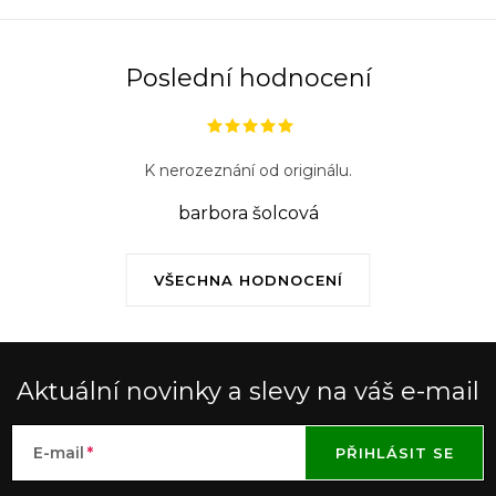
y
v
ý
Poslední hodnocení
p
i
s
K nerozeznání od originálu.
u
barbora šolcová
VŠECHNA HODNOCENÍ
Aktuální novinky a slevy na váš e-mail
E-mail
PŘIHLÁSIT SE