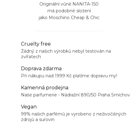
Originální vůně NANITA-150
má podobné složení
jako Moschino Cheap & Chic
O
Cruelty free
v
Žádný z našich výrobků nebyl testován na
zvířatech
l
á
Doprava zdarma
d
Při nákupu nad 1999 Kč platíme dopravu my!
a
Kamenná prodejna
c
Naše parfumerie - Nádražní 890/50 Praha Smíchov
í
Vegan
p
99% našich parfémů je vyrobeno z neživočišných
r
zdrojů a surovin
v
k