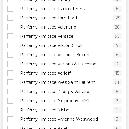
Parfémy - imitace Tiziana Terenzi
6
Parfémy - imitace Tom Ford
129
Parfémy - imitace Valentino
26
Parfémy - imitace Versace
30
Parfémy - imitace Viktor & Rolf
9
Parfémy - imitace Victoria's Secret
6
Parfémy - imitace Victorio & Lucchino
3
Parfémy - imitace Xerjoff
15
Parfémy - imitace Yves Saint Laurent
51
Parfémy - imitace Zadig & Voltaire
6
Parfémy - imitace Nejprodávanější
2
Parfémy - imitace Niche
1
Parfémy - imitace Vivienne Westwood
3
Parfémy - imitace Kajal
6