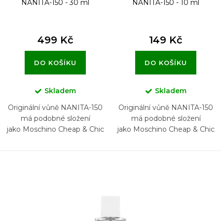
NANITA-150 - 30 ml
NANITA-150 - 10 ml
ů
499 Kč
149 Kč
DO KOŠÍKU
DO KOŠÍKU
Skladem
Skladem
Originální vůně NANITA-150
Originální vůně NANITA-150
má podobné složení
má podobné složení
jako Moschino Cheap & Chic
jako Moschino Cheap & Chic