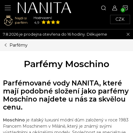
N
Hodnocení:
Najdi si
CZK
K
parfém
4,9
Přejít
7.8.2026 je prodejna otevřena do 16 hodiny. Děkujeme
na
obsah
Parfémy
Parfémy Moschino
Parfémované vody NANITA, které
mají podobné složení jako parfémy
Moschino najdete u nás za skvělou
cenu.
Moschino
je italský luxusní módní dům založený v roce 1983
Francem Moschinem v Miláně, který je známý svými
výstředními a okázalými modely. Společnost se specializuje