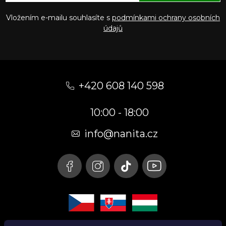
Vložením e-mailu souhlasíte s
podmínkami ochrany osobních
údajů
Z
á
+420 608 140 598
p
10:00 - 18:00
a
t
info@nanita.cz
í