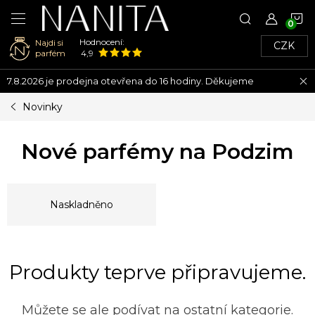
N
Hodnocení:
Najdi si
CZK
K
parfém
4,9
Přejít
7.8.2026 je prodejna otevřena do 16 hodiny. Děkujeme
na
obsah
Novinky
Nové parfémy na Podzim
Naskladněno
Produkty teprve připravujeme.
Můžete se ale podívat na ostatní kategorie.