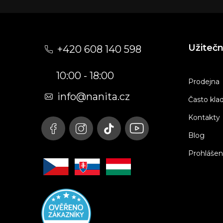
Z
á
Užiteč
+420 608 140 598
p
10:00 - 18:00
a
Prodejna
t
info@nanita.cz
Často kla
í
Kontakty
Blog
Prohlášen