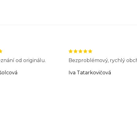
znání od originálu.
Bezproblémový, rychlý obc
šolcová
Iva Tatarkovičová