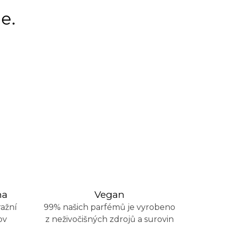
e.
na
Vegan
ažní
99% našich parfémů je vyrobeno
ov
z neživočišných zdrojů a surovin