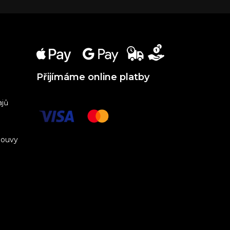
Přijímáme online platby
ajů
louvy