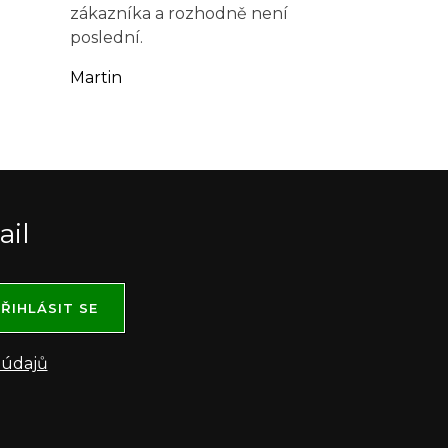
zákazníka a rozhodně není
poslední.
Martin
ail
ŘIHLÁSIT SE
 údajů