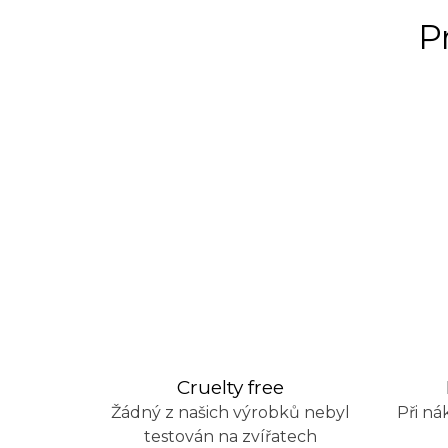
P
Cruelty free
Žádný z našich výrobků nebyl
Při ná
testován na zvířatech