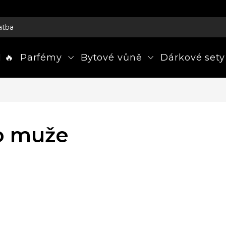
atba
 🔥
Parfémy
Bytové vůně
Dárkové sety
o muže