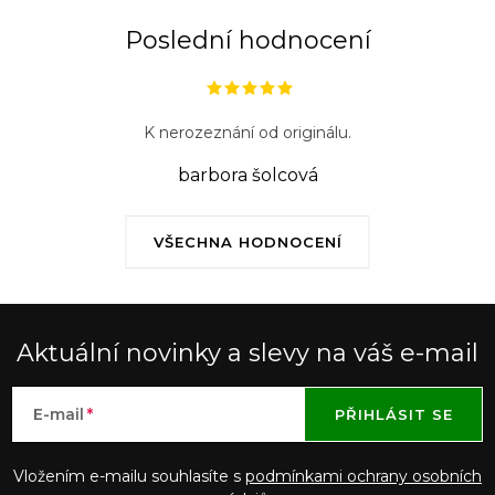
v
ý
Poslední hodnocení
p
i
s
K nerozeznání od originálu.
u
barbora šolcová
VŠECHNA HODNOCENÍ
Aktuální novinky a slevy na váš e-mail
E-mail
PŘIHLÁSIT SE
Vložením e-mailu souhlasíte s
podmínkami ochrany osobních