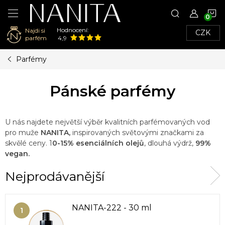
N
Hodnocení:
Najdi si
CZK
K
parfém
4,9
Přejít
Parfémy
na
obsah
Pánské parfémy
U nás najdete největší výběr kvalitních parfémovaných vod
pro muže
NANITA,
inspirovaných světovými značkami za
skvělé ceny. 1
0-15% esenciálních olejů
, dlouhá výdrž,
99%
vegan.
Nejprodávanější
NANITA-222 - 30 ml