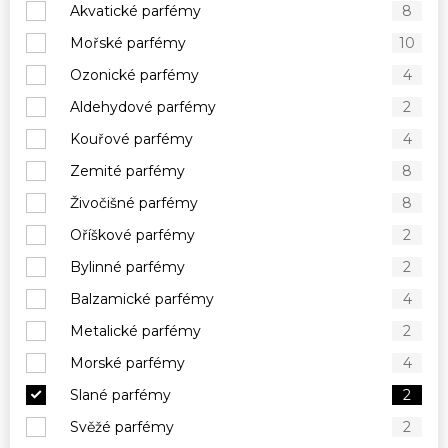
Akvatické parfémy
8
Mořské parfémy
10
Ozonické parfémy
4
Aldehydové parfémy
2
Kouřové parfémy
4
Zemité parfémy
8
Živočišné parfémy
8
Oříškové parfémy
2
Bylinné parfémy
2
Balzamické parfémy
4
Metalické parfémy
2
Morské parfémy
4
Slané parfémy
2
Svěžé parfémy
2