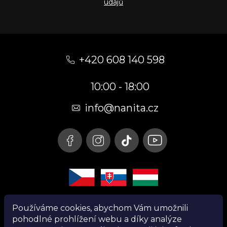
údajů
Z
á
+420 608 140 598
p
10:00 - 18:00
a
t
info@nanita.cz
í
Používáme cookies, abychom Vám umožnili
pohodlné prohlížení webu a díky analýze