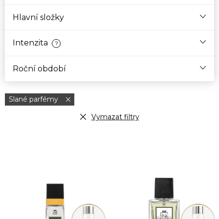
Hlavní složky
Intenzita
?
Roční období
Slané parfémy
Vymazat filtry
V
ý
p
i
s