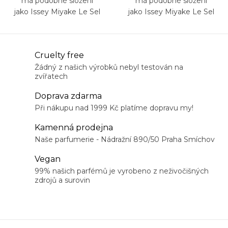
má podobné složení
má podobné složení
jako Issey Miyake Le Sel
jako Issey Miyake Le Sel
d’Issey
d’Issey
O
Cruelty free
v
Žádný z našich výrobků nebyl testován na
zvířatech
l
á
Doprava zdarma
d
Při nákupu nad 1999 Kč platíme dopravu my!
a
Kamenná prodejna
c
Naše parfumerie - Nádražní 890/50 Praha Smíchov
í
Vegan
p
99% našich parfémů je vyrobeno z neživočišných
r
zdrojů a surovin
v
k
y