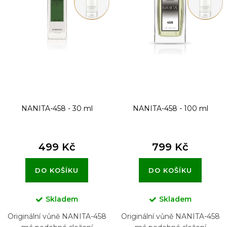
p
r
o
d
u
k
t
NANITA-458 - 30 ml
NANITA-458 - 100 ml
ů
499 Kč
799 Kč
DO KOŠÍKU
DO KOŠÍKU
Skladem
Skladem
Originální vůně NANITA-458
Originální vůně NANITA-458