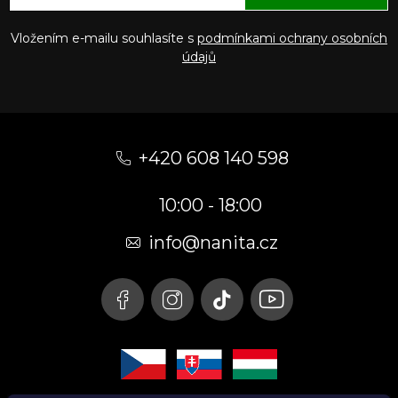
Vložením e-mailu souhlasíte s
podmínkami ochrany osobních
údajů
Z
á
+420 608 140 598
p
10:00 - 18:00
a
t
info@nanita.cz
í