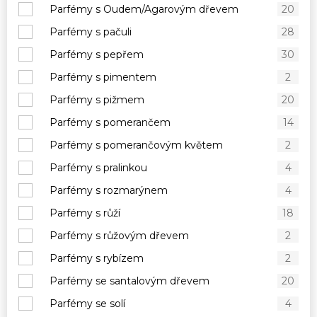
Parfémy s Oudem/Agarovým dřevem
20
Parfémy s pačuli
28
Parfémy s pepřem
30
Parfémy s pimentem
2
Parfémy s pižmem
20
Parfémy s pomerančem
14
Parfémy s pomerančovým květem
2
Parfémy s pralinkou
4
Parfémy s rozmarýnem
4
Parfémy s růží
18
Parfémy s růžovým dřevem
2
Parfémy s rybízem
2
Parfémy se santalovým dřevem
20
Parfémy se solí
4