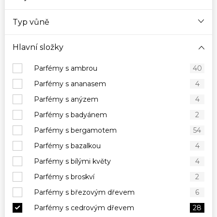
Typ vůně
Hlavní složky
Parfémy s ambrou
40
Parfémy s ananasem
4
Parfémy s anýzem
4
Parfémy s badyánem
2
Parfémy s bergamotem
54
Parfémy s bazalkou
4
Parfémy s bílými květy
4
Parfémy s broskví
2
Parfémy s březovým dřevem
6
Parfémy s cedrovým dřevem
28