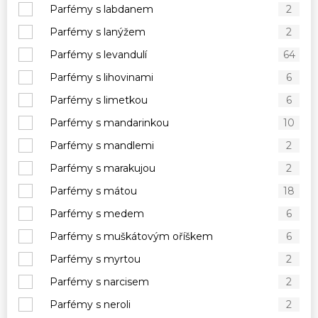
Parfémy s labdanem
2
Parfémy s lanýžem
2
Parfémy s levandulí
64
Parfémy s lihovinami
6
Parfémy s limetkou
6
Parfémy s mandarinkou
10
Parfémy s mandlemi
2
Parfémy s marakujou
2
Parfémy s mátou
18
Parfémy s medem
6
Parfémy s muškátovým oříškem
6
Parfémy s myrtou
2
Parfémy s narcisem
2
Parfémy s neroli
2