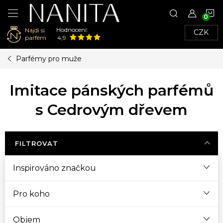
N
Hodnocení:
Najdi si
CZK
K
parfém
4,9
Přejít
Parfémy pro muže
na
obsah
Imitace pánských parfémů
s Cedrovým dřevem
FILTROVAT
Inspirováno značkou
Pro koho
Objem