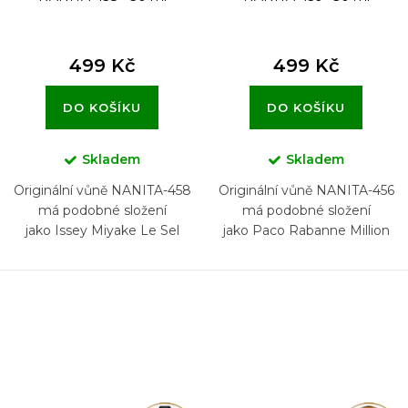
499 Kč
499 Kč
DO KOŠÍKU
DO KOŠÍKU
Skladem
Skladem
Originální vůně NANITA-458
Originální vůně NANITA-456
má podobné složení
má podobné složení
jako Issey Miyake Le Sel
jako Paco Rabanne Million
d’Issey
Gold for him