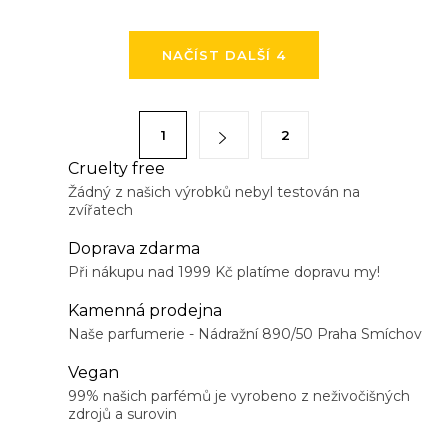
O
NAČÍST DALŠÍ 4
v
l
á
S
1
2
d
t
a
Cruelty free
r
Žádný z našich výrobků nebyl testován na
c
á
zvířatech
í
n
p
Doprava zdarma
k
r
Při nákupu nad 1999 Kč platíme dopravu my!
o
v
v
Kamenná prodejna
k
á
Naše parfumerie - Nádražní 890/50 Praha Smíchov
y
n
Vegan
v
í
99% našich parfémů je vyrobeno z neživočišných
ý
zdrojů a surovin
p