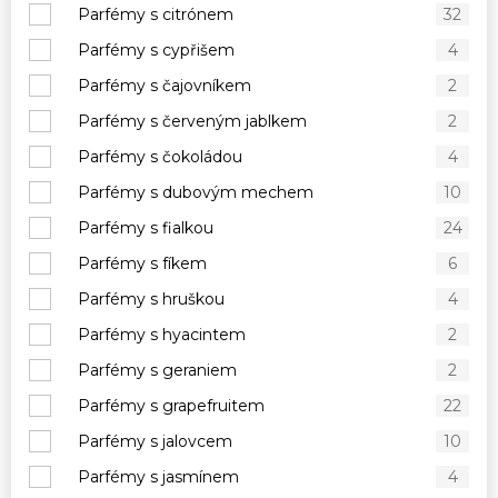
Parfémy s citrónem
32
Parfémy s cypřišem
4
Parfémy s čajovníkem
2
Parfémy s červeným jablkem
2
Parfémy s čokoládou
4
Parfémy s dubovým mechem
10
Parfémy s fialkou
24
Parfémy s fíkem
6
Parfémy s hruškou
4
Parfémy s hyacintem
2
Parfémy s geraniem
2
Parfémy s grapefruitem
22
Parfémy s jalovcem
10
Parfémy s jasmínem
4