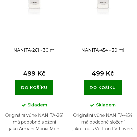
o
d
u
k
t
NANITA-261 - 30 ml
NANITA-454 - 30 ml
ů
499 Kč
499 Kč
DO KOŠÍKU
DO KOŠÍKU
Skladem
Skladem
Originální vůně NANITA-261
Originální vůně NANITA-454
má podobné složení
má podobné složení
jako Armani Mania Men
jako Louis Vuitton LV Lovers