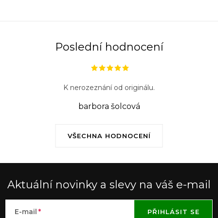
i
s
u
Poslední hodnocení
K nerozeznání od originálu.
barbora šolcová
VŠECHNA HODNOCENÍ
Aktuální novinky a slevy na váš e-mail
E-mail
PŘIHLÁSIT SE