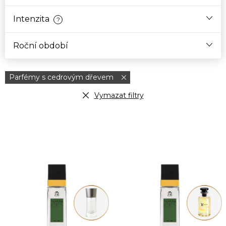
Intenzita
?
Roční období
Parfémy s cedrovým dřevem
Vymazat filtry
V
ý
p
i
s
p
r