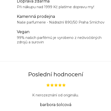
á
Doprava zdarma
d
Při nákupu nad 1999 Kč platíme dopravu my!
a
Kamenná prodejna
c
Naše parfumerie - Nádražní 890/50 Praha Smíchov
í
Vegan
p
99% našich parfémů je vyrobeno z neživočišných
r
zdrojů a surovin
v
k
y
v
ý
Poslední hodnocení
p
i
s
K nerozeznání od originálu.
u
barbora šolcová