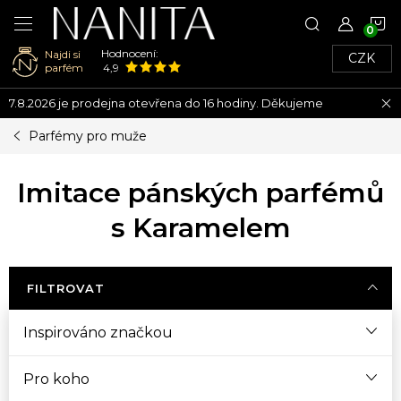
N
Hodnocení:
Najdi si
CZK
K
parfém
4,9
Přejít
7.8.2026 je prodejna otevřena do 16 hodiny. Děkujeme
na
obsah
Parfémy pro muže
Imitace pánských parfémů
s Karamelem
FILTROVAT
Inspirováno značkou
Pro koho