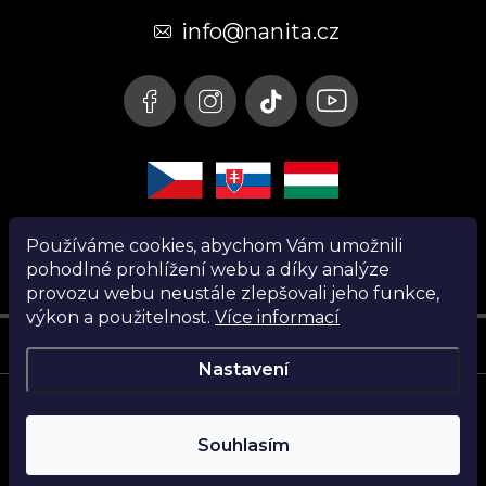
t
info@nanita.cz
í
Používáme cookies, abychom Vám umožnili
pohodlné prohlížení webu a díky analýze
provozu webu neustále zlepšovali jeho funkce,
výkon a použitelnost.
Více informací
Instagram
Nastavení
Copyright 2026
Nanita.cz
. Všechna práva vyhrazena.
Souhlasím
Vytvořil Shoptet
Najdi si parfém