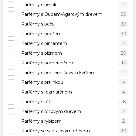
Parfémy s neroli
2
Parfémy s Oudem/Agarovým dřevem
20
Parfémy s pačuli
28
Parfémy s pepřem
30
Parfémy s pimentem
2
Parfémy s pižmem
20
Parfémy s pomerančem
14
Parfémy s pomerančovým květem
2
Parfémy s pralinkou
4
Parfémy s rozmarýnem
4
Parfémy s růží
18
Parfémy s růžovým dřevem
2
Parfémy s rybízem
2
Parfémy se santalovým dřevem
20