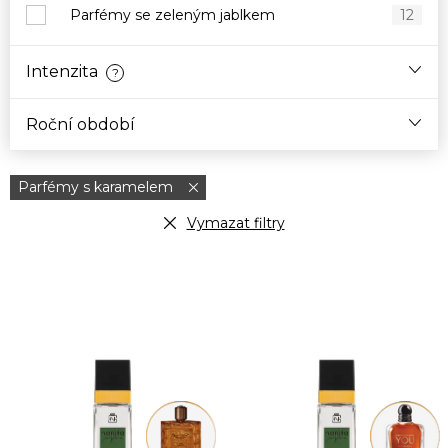
Parfémy se zeleným jablkem
12
Intenzita
?
Roční období
Parfémy s karamelem
Vymazat filtry
V
ý
p
i
s
p