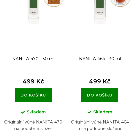
r
o
d
u
k
t
NANITA-470 - 30 ml
NANITA-464 - 30 ml
ů
499 Kč
499 Kč
DO KOŠÍKU
DO KOŠÍKU
Skladem
Skladem
Originální vůně NANITA-470
Originální vůně NANITA-464
má podobné složení
má podobné složení