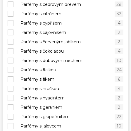
Parfémy s cedrovým dřevem
28
Parfémy s citrónem
32
Parfémy s cypřišem
4
Parfémy s čajovníkem
2
Parfémy s červeným jablkem
2
Parfémy s čokoládou
4
Parfémy s dubovým mechem
10
Parfémy s fialkou
24
Parfémy s fíkem
6
Parfémy s hruškou
4
Parfémy s hyacintem
2
Parfémy s geraniem
2
Parfémy s grapefruitem
22
Parfémy s jalovcem
10