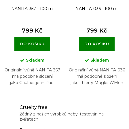
NANITA-357 - 100 ml
NANITA-036 - 100 ml
799 Kč
799 Kč
DO KOŠÍKU
DO KOŠÍKU
Skladem
Skladem
Originální vůně NANITA-357
Originální vůně NANITA-036
má podobné složení
má podobné složení
jako Gaultier jean Paul
jako Thierry Mugler A*Men
Scandal Pour Homme
O
Cruelty free
v
Žádný z našich výrobků nebyl testován na
zvířatech
l