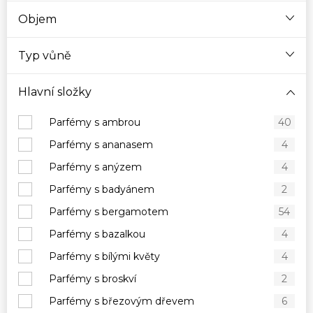
Objem
Typ vůně
Hlavní složky
Parfémy s ambrou
40
Parfémy s ananasem
4
Parfémy s anýzem
4
Parfémy s badyánem
2
Parfémy s bergamotem
54
Parfémy s bazalkou
4
Parfémy s bílými květy
4
Parfémy s broskví
2
Parfémy s březovým dřevem
6