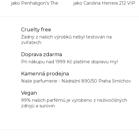
jako Penhaligon's The
jako Carolina Herrera 212 VIP
Tragedy of Lord George
Men
O
Cruelty free
v
Žádný z našich výrobků nebyl testován na
zvířatech
l
á
Doprava zdarma
d
Při nákupu nad 1999 Kč platíme dopravu my!
a
Kamenná prodejna
c
Naše parfumerie - Nádražní 890/50 Praha Smíchov
í
Vegan
p
99% našich parfémů je vyrobeno z neživočišných
r
zdrojů a surovin
v
k
y
v