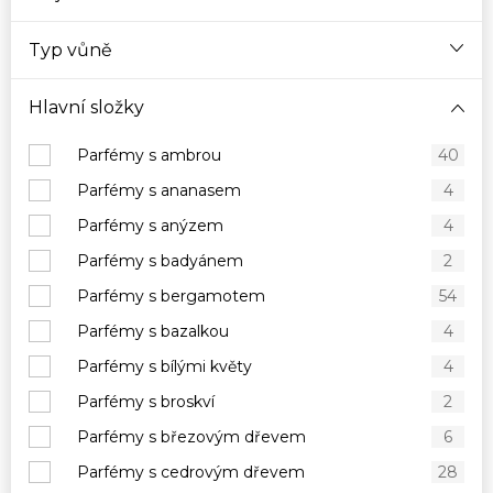
Typ vůně
Hlavní složky
Parfémy s ambrou
40
Parfémy s ananasem
4
Parfémy s anýzem
4
Parfémy s badyánem
2
Parfémy s bergamotem
54
Parfémy s bazalkou
4
Parfémy s bílými květy
4
Parfémy s broskví
2
Parfémy s březovým dřevem
6
Parfémy s cedrovým dřevem
28