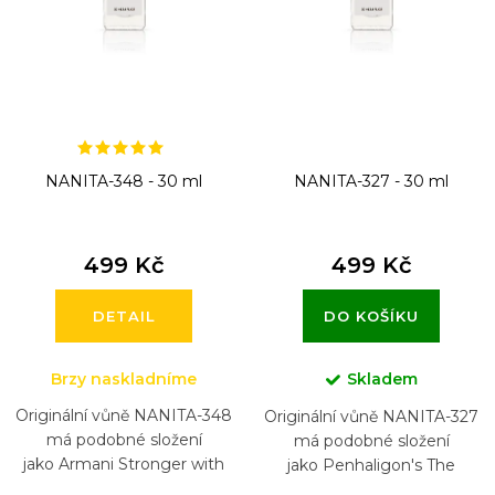
o
d
u
k
t
NANITA-348 - 30 ml
NANITA-327 - 30 ml
ů
499 Kč
499 Kč
DETAIL
DO KOŠÍKU
Brzy naskladníme
Skladem
Originální vůně NANITA-348
Originální vůně NANITA-327
má podobné složení
má podobné složení
jako Armani Stronger with
jako Penhaligon's The
You Absolutely
Tragedy of Lord George