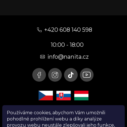
Z
á
+420 608 140 598
p
10:00 - 18:00
a
t
info@nanita.cz
í
Používáme cookies, abychom Vám umožnili
pohodlné prohlížení webu a díky analýze
provozu webu neustále zlepšovali jeho funkce,