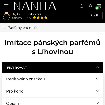
N
Hodnocení:
Najdi si
CZK
K
parfém
4,9
Přejít
Parfémy pro muže
na
obsah
Imitace pánských parfémů
s Lihovinou
FILTROVAT
Inspirováno značkou
Pro koho
Objem