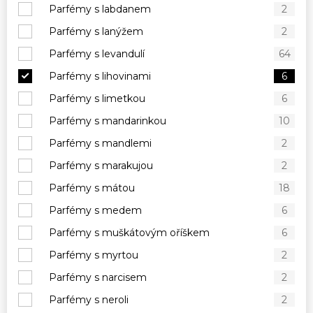
Parfémy s labdanem
2
Parfémy s lanýžem
2
Parfémy s levandulí
64
Parfémy s lihovinami
6
Parfémy s limetkou
6
Parfémy s mandarinkou
10
Parfémy s mandlemi
2
Parfémy s marakujou
2
Parfémy s mátou
18
Parfémy s medem
6
Parfémy s muškátovým oříškem
6
Parfémy s myrtou
2
Parfémy s narcisem
2
Parfémy s neroli
2