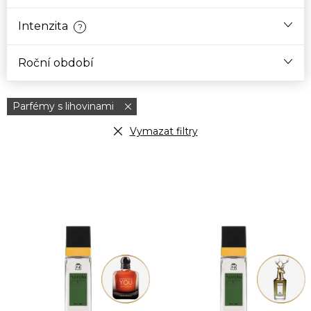
Intenzita
?
Roční období
Parfémy s lihovinami
Vymazat filtry
V
ý
p
i
s
p
r