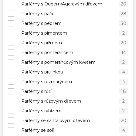
Parfémy s Oudem/Agarovým dřevem
20
Parfémy s pačuli
28
Parfémy s pepřem
30
Parfémy s pimentem
2
Parfémy s pižmem
20
Parfémy s pomerančem
14
Parfémy s pomerančovým květem
2
Parfémy s pralinkou
4
Parfémy s rozmarýnem
4
Parfémy s růží
18
Parfémy s růžovým dřevem
2
Parfémy s rybízem
2
Parfémy se santalovým dřevem
20
Parfémy se solí
4