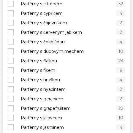
Parfémy s citrónem
32
Parfémy s cypřišem
4
Parfémy s čajovníkem
2
Parfémy s červeným jablkem
2
Parfémy s čokoládou
4
Parfémy s dubovým mechem
10
Parfémy s fialkou
24
Parfémy s fíkem
6
Parfémy s hruškou
4
Parfémy s hyacintem
2
Parfémy s geraniem
2
Parfémy s grapefruitem
22
Parfémy s jalovcem
10
Parfémy s jasmínem
4