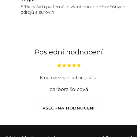
p
99% našich parfémů je vyrobeno z neživočišných
r
zdrojů a surovin
v
k
y
v
ý
Poslední hodnocení
p
i
s
K nerozeznání od originálu.
u
barbora šolcová
VŠECHNA HODNOCENÍ