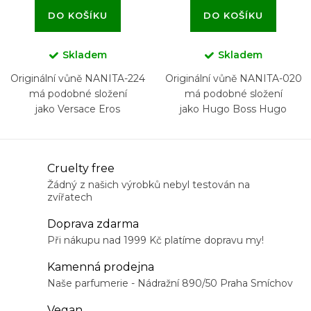
DO KOŠÍKU
DO KOŠÍKU
Skladem
Skladem
Originální vůně NANITA-224
Originální vůně NANITA-020
má podobné složení
má podobné složení
jako Versace Eros
jako Hugo Boss Hugo
O
Cruelty free
v
Žádný z našich výrobků nebyl testován na
zvířatech
l
á
Doprava zdarma
d
Při nákupu nad 1999 Kč platíme dopravu my!
a
Kamenná prodejna
c
Naše parfumerie - Nádražní 890/50 Praha Smíchov
í
Vegan