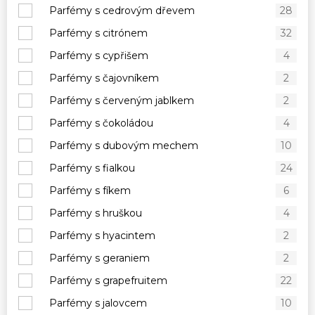
Parfémy s cedrovým dřevem
28
Parfémy s citrónem
32
Parfémy s cypřišem
4
Parfémy s čajovníkem
2
Parfémy s červeným jablkem
2
Parfémy s čokoládou
4
Parfémy s dubovým mechem
10
Parfémy s fialkou
24
Parfémy s fíkem
6
Parfémy s hruškou
4
Parfémy s hyacintem
2
Parfémy s geraniem
2
Parfémy s grapefruitem
22
Parfémy s jalovcem
10