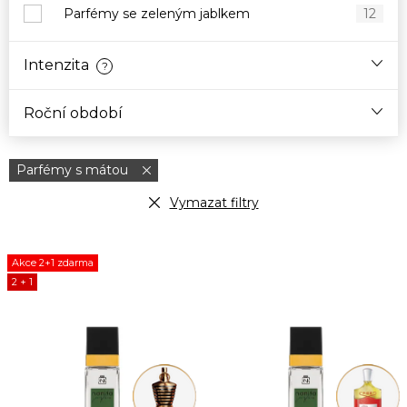
Parfémy se zeleným jablkem
12
Intenzita
?
Roční období
Parfémy s mátou
Vymazat filtry
V
Akce 2+1 zdarma
ý
2 + 1
p
i
s
p