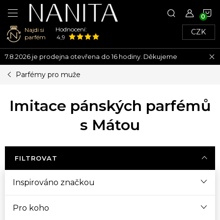
N
Hodnocení:
Najdi si
CZK
K
parfém
4,9
Přejít
7.8.2026 je prodejna otevřena do 16 hodiny. Děkujeme
na
obsah
Parfémy pro muže
Imitace pánských parfémů
s Mátou
FILTROVAT
Inspirováno značkou
Pro koho