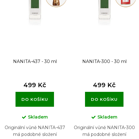
r
o
d
u
k
t
NANITA-437 - 30 ml
NANITA-300 - 30 ml
ů
499 Kč
499 Kč
DO KOŠÍKU
DO KOŠÍKU
Skladem
Skladem
Originální vůně NANITA-437
Originální vůně NANITA-300
má podobné složení
má podobné složení