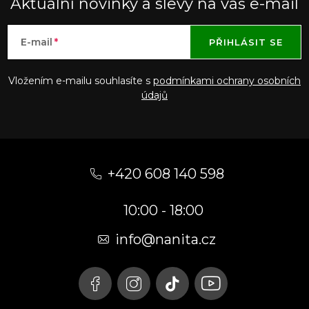
Aktuální novinky a slevy na váš e-mail
E-mail
PŘIHLÁSIT SE
Vložením e-mailu souhlasíte s
podmínkami ochrany osobních
údajů
Z
á
+420 608 140 598
p
10:00 - 18:00
a
t
info@nanita.cz
í