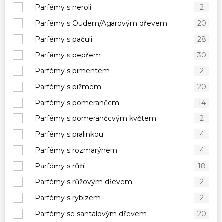
Parfémy s neroli
2
Parfémy s Oudem/Agarovým dřevem
20
Parfémy s pačuli
28
Parfémy s pepřem
30
Parfémy s pimentem
2
Parfémy s pižmem
20
Parfémy s pomerančem
14
Parfémy s pomerančovým květem
2
Parfémy s pralinkou
4
Parfémy s rozmarýnem
4
Parfémy s růží
18
Parfémy s růžovým dřevem
2
Parfémy s rybízem
2
Parfémy se santalovým dřevem
20