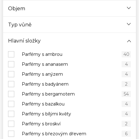
Objem
Typ vůně
Hlavní složky
Parfémy s ambrou
40
Parfémy s ananasem
4
Parfémy s anýzem
4
Parfémy s badyánem
2
Parfémy s bergamotem
54
Parfémy s bazalkou
4
Parfémy s bílými květy
4
Parfémy s broskví
2
Parfémy s březovým dřevem
6