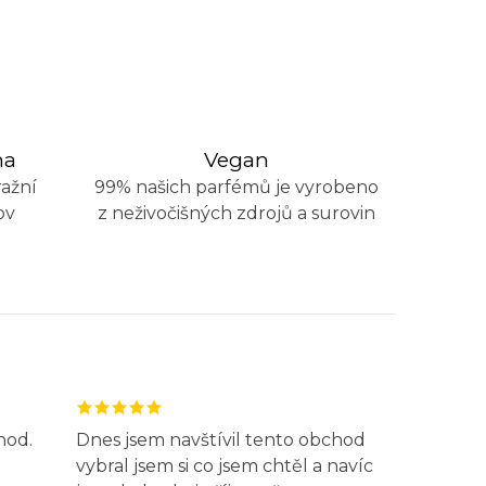
na
Vegan
ažní
99% našich parfémů je vyrobeno
ov
z neživočišných zdrojů a surovin
hod.
Dnes jsem navštívil tento obchod
vybral jsem si co jsem chtěl a navíc