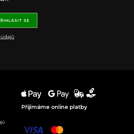
ŘIHLÁSIT SE
 údajů
Přijímáme online platby
ajů