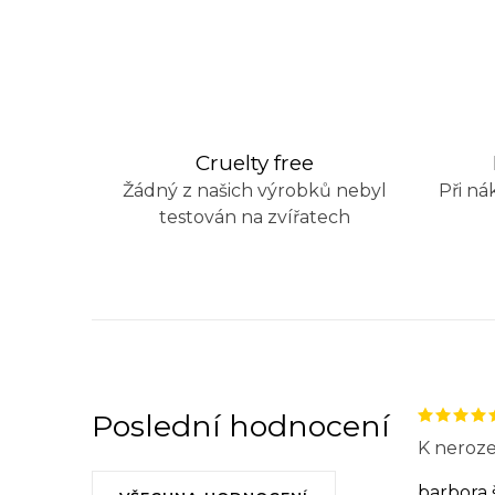
O
v
l
á
Cruelty free
d
Žádný z našich výrobků nebyl
Při ná
a
testován na zvířatech
c
í
p
r
v
k
Poslední hodnocení
K neroze
y
v
barbora 