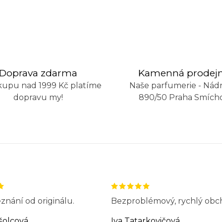
Doprava zdarma
Kamenná prodej
kupu nad 1999 Kč platíme
Naše parfumerie - Nádr
dopravu my!
890/50 Praha Smích
znání od originálu.
Bezproblémový, rychlý obc
šolcová
Iva Tatarkovičová