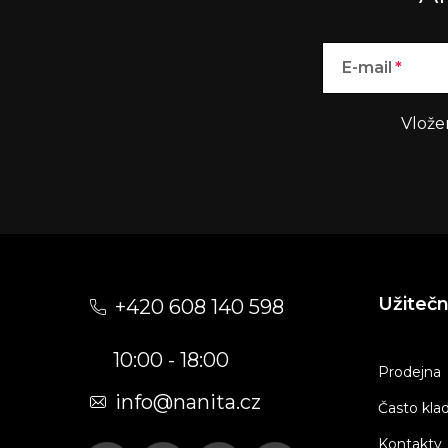
E-mail
Vlože
Z
á
Užiteč
+420 608 140 598
p
10:00 - 18:00
a
Prodejna
t
info@nanita.cz
Často kla
í
Kontakty