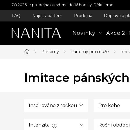
Přejít
7.8.2026 je prodejna otevřena do 16 hodiny. Děkujeme
na
FAQ
Najdi si parfém
Prodejna
Doprava a pl
obsah
Novinky
Akce 2+1
Parfémy
Parfémy pro muže
Imit
Domů
Imitace pánských
Inspirováno značkou
Pro koho
Intenzita
Roční období
?