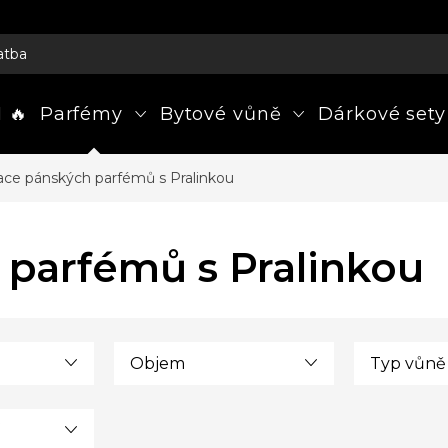
atba
 🔥
Parfémy
Bytové vůně
Dárkové sety
ace pánských parfémů s Pralinkou
 parfémů s Pralinkou
Objem
Typ vůně