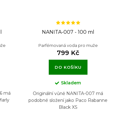
l
NANITA-007 - 100 ml
uže
Parfémovaná voda pro muže
799 Kč
DO KOŠÍKU
Skladem
36 má
Originální vůně NANITA-007 má
Marly
podobné složení jako Paco Rabanne
Black XS