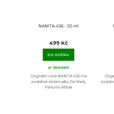
u
k
t
NANITA-436 - 30 ml
ů
499 Kč
DO KOŠÍKU
Skladem
Originální vůně NANITA-436 má
Orig
podobné složení jako De Marly
podobn
Parfums Althaïr