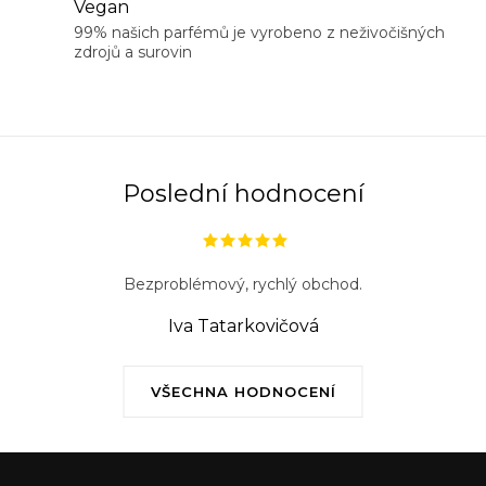
Vegan
p
99% našich parfémů je vyrobeno z neživočišných
r
zdrojů a surovin
v
k
y
v
ý
Poslední hodnocení
p
i
s
Bezproblémový, rychlý obchod.
u
Iva Tatarkovičová
VŠECHNA HODNOCENÍ