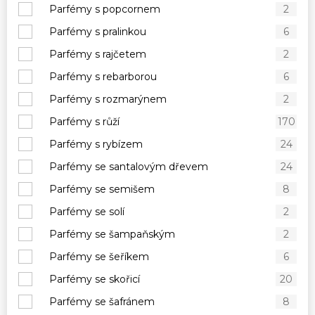
Parfémy s popcornem
2
Parfémy s pralinkou
6
Parfémy s rajčetem
2
Parfémy s rebarborou
6
Parfémy s rozmarýnem
2
Parfémy s růží
170
Parfémy s rybízem
24
Parfémy se santalovým dřevem
24
Parfémy se semišem
8
Parfémy se solí
2
Parfémy se šampaňským
2
Parfémy se šeříkem
6
Parfémy se skořicí
20
Parfémy se šafránem
8