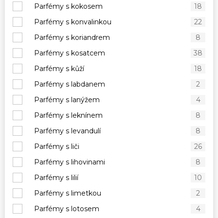
Parfémy s kokosem
18
Parfémy s konvalinkou
22
Parfémy s koriandrem
8
Parfémy s kosatcem
38
Parfémy s kůží
18
Parfémy s labdanem
2
Parfémy s lanýžem
4
Parfémy s leknínem
8
Parfémy s levandulí
8
Parfémy s liči
26
Parfémy s lihovinami
8
Parfémy s lilií
10
Parfémy s limetkou
2
Parfémy s lotosem
4