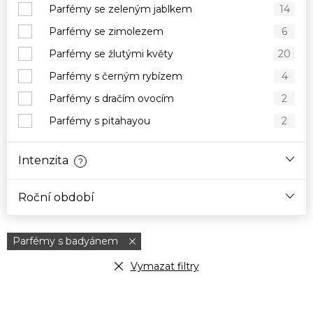
Parfémy se zeleným jablkem
14
Parfémy se zimolezem
6
Parfémy se žlutými květy
20
Parfémy s černým rybízem
4
Parfémy s dračím ovocím
2
Parfémy s pitahayou
2
Intenzita
?
Roční období
Parfémy s badyánem
Vymazat filtry
V