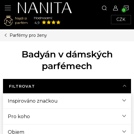
N
Hodnocení:
Najdi si
CZK
K
parfém
4,9
Přejít
Parfémy pro ženy
na
obsah
Badyán v dámských
parfémech
FILTROVAT
Inspirováno značkou
Pro koho
Objem