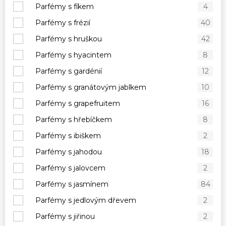
Parfémy s fíkem
4
Parfémy s frézií
40
Parfémy s hruškou
42
Parfémy s hyacintem
8
Parfémy s gardénií
12
Parfémy s granátovým jablkem
10
Parfémy s grapefruitem
16
Parfémy s hřebíčkem
8
Parfémy s ibiškem
2
Parfémy s jahodou
18
Parfémy s jalovcem
2
Parfémy s jasmínem
84
Parfémy s jedlovým dřevem
2
Parfémy s jiřinou
2