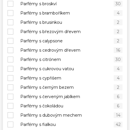
Parfémy s broskví
30
Parfémy s bramboříkem
4
Parfémy s brusinkou
2
Parfémy s březovým dřevem
2
Parfémy s calypsone
2
Parfémy s cedrovým dřevem
16
Parfémy s citrónem
30
Parfémy s cukrovou vatou
4
Parfémy s cypřišem
4
Parfémy s černým bezem
2
Parfémy s červeným jablkem
6
Parfémy s čokoládou
6
Parfémy s dubovým mechem
14
Parfémy s fialkou
42