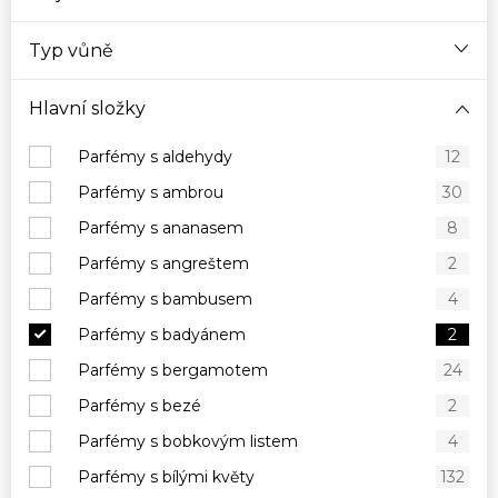
Typ vůně
Hlavní složky
Parfémy s aldehydy
12
Parfémy s ambrou
30
Parfémy s ananasem
8
Parfémy s angreštem
2
Parfémy s bambusem
4
Parfémy s badyánem
2
Parfémy s bergamotem
24
Parfémy s bezé
2
Parfémy s bobkovým listem
4
Parfémy s bílými květy
132