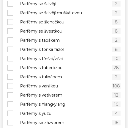
Parfémy se šalvějí
2
Parfémy se šalvějí muškátovou
2
Parfémy se šlehačkou
8
Parfémy se švestkou
8
Parfémy s tabákem
2
Parfémy s tonka fazolí
8
Parfémy s třešní/višní
10
Parfémy s tuberózou
28
Parfémy s tulipánem
2
Parfémy s vanilkou
188
Parfémy s vetiverem
12
Parfémy s Ylang-ylang
10
Parfémy s yuzu
4
Parfémy se zázvorem
16