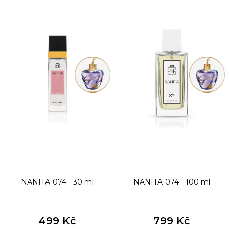
ý
p
i
s
p
r
o
d
u
k
t
NANITA-074 - 30 ml
NANITA-074 - 100 ml
ů
499 Kč
799 Kč