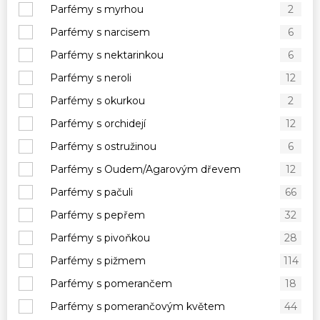
Parfémy s myrhou
2
Parfémy s narcisem
6
Parfémy s nektarinkou
6
Parfémy s neroli
12
Parfémy s okurkou
2
Parfémy s orchidejí
12
Parfémy s ostružinou
6
Parfémy s Oudem/Agarovým dřevem
12
Parfémy s pačuli
66
Parfémy s pepřem
32
Parfémy s pivoňkou
28
Parfémy s pižmem
114
Parfémy s pomerančem
18
Parfémy s pomerančovým květem
44