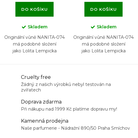
DO KOŠÍKU
DO KOŠÍKU
Skladem
Skladem
Originální vůně NANITA-074
Originální vůně NANITA-074
má podobné složení
má podobné složení
jako Lolita Lempicka
jako Lolita Lempicka
O
Cruelty free
v
Žádný z našich výrobků nebyl testován na
zvířatech
l
á
Doprava zdarma
d
Při nákupu nad 1999 Kč platíme dopravu my!
a
Kamenná prodejna
c
Naše parfumerie - Nádražní 890/50 Praha Smíchov
í