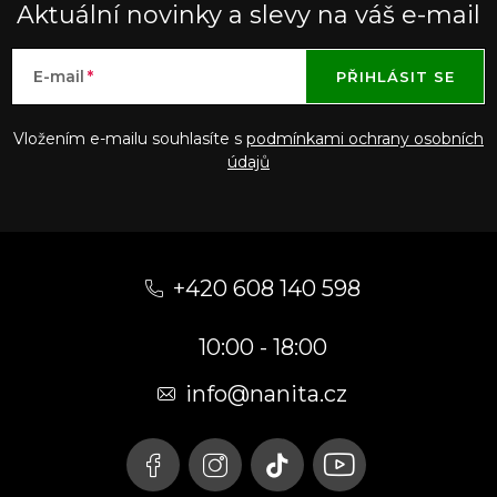
Aktuální novinky a slevy na váš e-mail
E-mail
PŘIHLÁSIT SE
Vložením e-mailu souhlasíte s
podmínkami ochrany osobních
údajů
Z
á
+420 608 140 598
p
10:00 - 18:00
a
t
info@nanita.cz
í