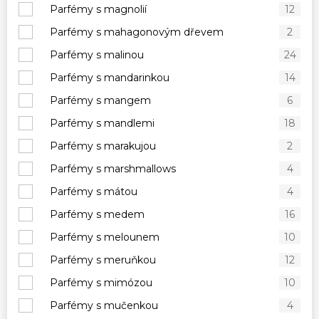
Parfémy s magnolií
12
Parfémy s mahagonovým dřevem
2
Parfémy s malinou
24
Parfémy s mandarinkou
14
Parfémy s mangem
6
Parfémy s mandlemi
18
Parfémy s marakujou
2
Parfémy s marshmallows
4
Parfémy s mátou
4
Parfémy s medem
16
Parfémy s melounem
10
Parfémy s meruňkou
12
Parfémy s mimózou
10
Parfémy s mučenkou
4