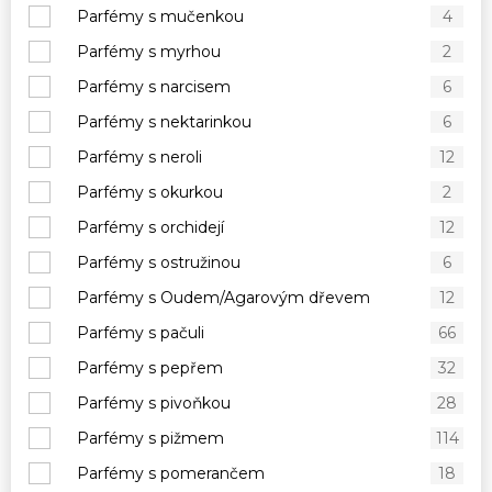
Parfémy s mučenkou
4
Parfémy s myrhou
2
Parfémy s narcisem
6
Parfémy s nektarinkou
6
Parfémy s neroli
12
Parfémy s okurkou
2
Parfémy s orchidejí
12
Parfémy s ostružinou
6
Parfémy s Oudem/Agarovým dřevem
12
Parfémy s pačuli
66
Parfémy s pepřem
32
Parfémy s pivoňkou
28
Parfémy s pižmem
114
Parfémy s pomerančem
18