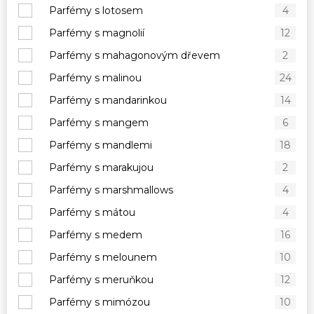
Parfémy s lotosem
4
Parfémy s magnolií
12
Parfémy s mahagonovým dřevem
2
Parfémy s malinou
24
Parfémy s mandarinkou
14
Parfémy s mangem
6
Parfémy s mandlemi
18
Parfémy s marakujou
2
Parfémy s marshmallows
4
Parfémy s mátou
4
Parfémy s medem
16
Parfémy s melounem
10
Parfémy s meruňkou
12
Parfémy s mimózou
10