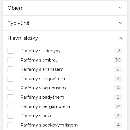
Objem
Typ vůně
Hlavní složky
Parfémy s aldehydy
12
Parfémy s ambrou
30
Parfémy s ananasem
8
Parfémy s angreštem
2
Parfémy s bambusem
4
Parfémy s badyánem
2
Parfémy s bergamotem
24
Parfémy s bezé
2
Parfémy s bobkovým listem
4