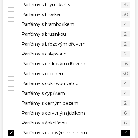
Parfémy s bílými květy
132
Parfémy s broskví
30
Parfémy s bramboříkem
4
Parfémy s brusinkou
2
Parfémy s březovým dřevem
2
Parfémy s calypsone
2
Parfémy s cedrovým dřevem
16
Parfémy s citrónem
30
Parfémy s cukrovou vatou
4
Parfémy s cypřišem
4
Parfémy s černým bezem
2
Parfémy s červeným jablkem
6
Parfémy s čokoládou
6
Parfémy s dubovým mechem
14