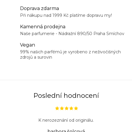
l
á
Doprava zdarma
d
Při nákupu nad 1999 Kč platíme dopravu my!
a
Kamenná prodejna
c
Naše parfumerie - Nádražní 890/50 Praha Smíchov
í
Vegan
p
99% našich parfémů je vyrobeno z neživočišných
r
zdrojů a surovin
v
k
y
v
ý
Poslední hodnocení
p
i
s
K nerozeznání od originálu.
u
barbora šolcová