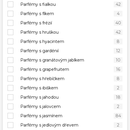
Parfémy s fialkou
42
Parfémy s fíkem
4
Parfémy s frézií
40
Parfémy s hruškou
42
Parfémy s hyacintem
8
Parfémy s gardénií
12
Parfémy s granátovým jablkem
10
Parfémy s grapefruitem
16
Parfémy s hřebíčkem
8
Parfémy s ibiškem
2
Parfémy s jahodou
18
Parfémy s jalovcem
2
Parfémy s jasmínem
84
Parfémy s jedlovým dřevem
2