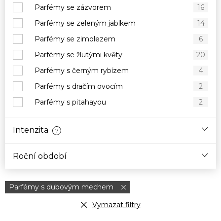
Parfémy se zázvorem
16
Parfémy se zeleným jablkem
14
Parfémy se zimolezem
6
Parfémy se žlutými květy
20
Parfémy s černým rybízem
4
Parfémy s dračím ovocím
2
Parfémy s pitahayou
2
Intenzita
?
Roční období
Parfémy s dubovým mechem
Vymazat filtry