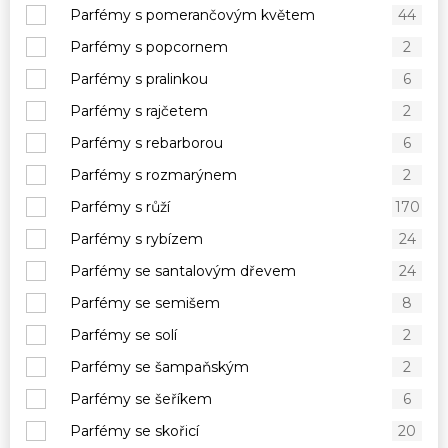
Parfémy s pomerančovým květem
44
Parfémy s popcornem
2
Parfémy s pralinkou
6
Parfémy s rajčetem
2
Parfémy s rebarborou
6
Parfémy s rozmarýnem
2
Parfémy s růží
170
Parfémy s rybízem
24
Parfémy se santalovým dřevem
24
Parfémy se semišem
8
Parfémy se solí
2
Parfémy se šampaňským
2
Parfémy se šeříkem
6
Parfémy se skořicí
20