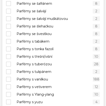
Parfémy se šafránem
8
Parfémy se šalvějí
2
Parfémy se šalvějí muškátovou
2
Parfémy se šlehačkou
8
Parfémy se švestkou
8
Parfémy s tabákem
2
Parfémy s tonka fazolí
8
Parfémy s třešní/višní
10
Parfémy s tuberózou
28
Parfémy s tulipánem
2
Parfémy s vanilkou
188
Parfémy s vetiverem
12
Parfémy s Ylang-ylang
10
Parfémy s yuzu
4