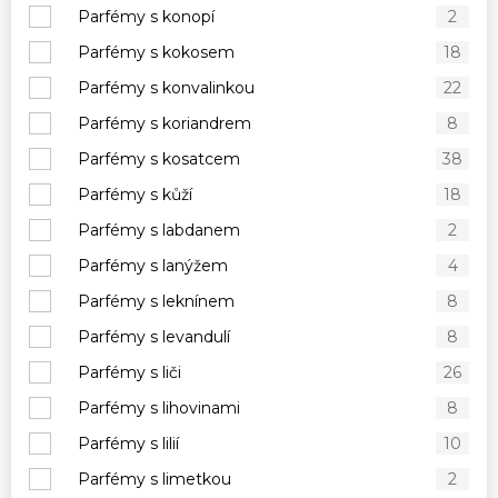
Parfémy s konopí
2
Parfémy s kokosem
18
Parfémy s konvalinkou
22
Parfémy s koriandrem
8
Parfémy s kosatcem
38
Parfémy s kůží
18
Parfémy s labdanem
2
Parfémy s lanýžem
4
Parfémy s leknínem
8
Parfémy s levandulí
8
Parfémy s liči
26
Parfémy s lihovinami
8
Parfémy s lilií
10
Parfémy s limetkou
2