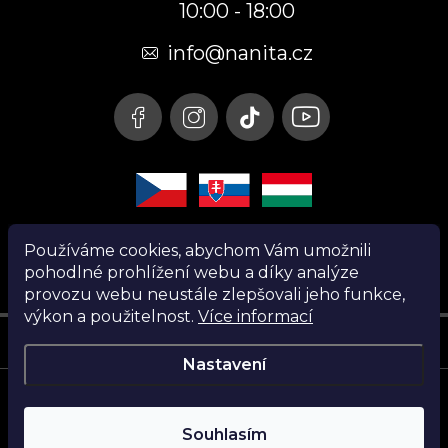
10:00 - 18:00
a
t
info@nanita.cz
í
Používáme cookies, abychom Vám umožnili
pohodlné prohlížení webu a díky analýze
provozu webu neustále zlepšovali jeho funkce,
výkon a použitelnost.
Více informací
Instagram
Nastavení
Copyright 2026
Nanita.cz
. Všechna práva vyhrazena.
Souhlasím