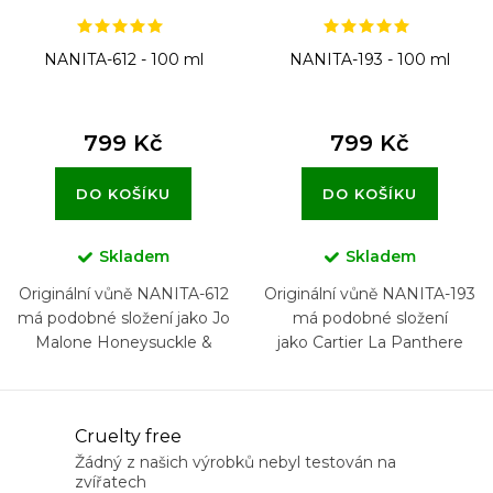
NANITA-612 - 100 ml
NANITA-193 - 100 ml
799 Kč
799 Kč
DO KOŠÍKU
DO KOŠÍKU
Skladem
Skladem
Originální vůně NANITA-612
Originální vůně NANITA-193
má podobné složení jako Jo
má podobné složení
Malone Honeysuckle &
jako Cartier La Panthere
Davana
O
Cruelty free
v
Žádný z našich výrobků nebyl testován na
zvířatech