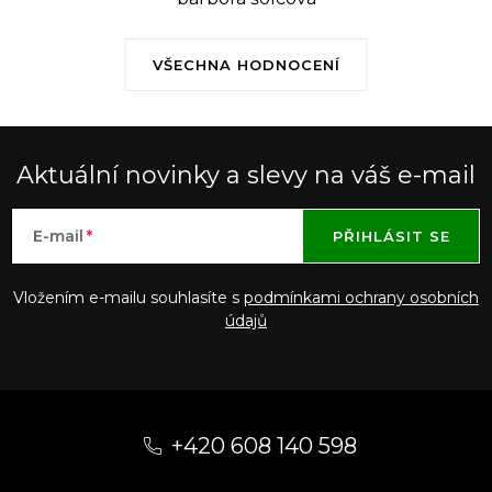
VŠECHNA HODNOCENÍ
Aktuální novinky a slevy na váš e-mail
E-mail
PŘIHLÁSIT SE
Vložením e-mailu souhlasíte s
podmínkami ochrany osobních
údajů
Z
á
+420 608 140 598
p