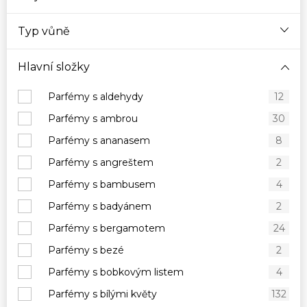
Typ vůně
Hlavní složky
Parfémy s aldehydy
12
Parfémy s ambrou
30
Parfémy s ananasem
8
Parfémy s angreštem
2
Parfémy s bambusem
4
Parfémy s badyánem
2
Parfémy s bergamotem
24
Parfémy s bezé
2
Parfémy s bobkovým listem
4
Parfémy s bílými květy
132