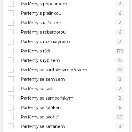
Parfémy s popcornem
2
Parfémy s pralinkou
6
Parfémy s rajčetem
2
Parfémy s rebarborou
6
Parfémy s rozmarýnem
2
Parfémy s růží
170
Parfémy s rybízem
24
Parfémy se santalovým dřevem
24
Parfémy se semišem
8
Parfémy se solí
2
Parfémy se šampaňským
2
Parfémy se šeříkem
6
Parfémy se skořicí
20
Parfémy se šafránem
8