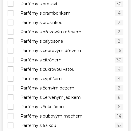
Parfémy s broskví
30
Parfémy s bramboříkem
4
Parfémy s brusinkou
2
Parfémy s březovým dřevem
2
Parfémy s calypsone
2
Parfémy s cedrovým dřevem
16
Parfémy s citrónem
30
Parfémy s cukrovou vatou
4
Parfémy s cypřišem
4
Parfémy s černým bezem
2
Parfémy s červeným jablkem
6
Parfémy s čokoládou
6
Parfémy s dubovým mechem
14
Parfémy s fialkou
42