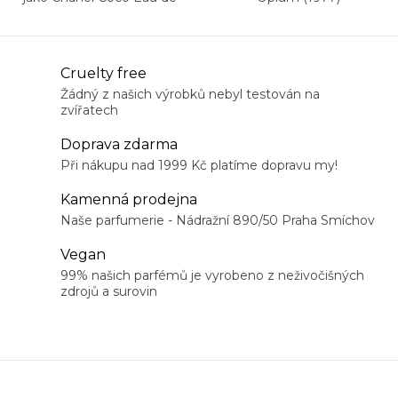
Parfum
O
Cruelty free
v
Žádný z našich výrobků nebyl testován na
zvířatech
l
á
Doprava zdarma
d
Při nákupu nad 1999 Kč platíme dopravu my!
a
Kamenná prodejna
c
Naše parfumerie - Nádražní 890/50 Praha Smíchov
í
Vegan
p
99% našich parfémů je vyrobeno z neživočišných
r
zdrojů a surovin
v
k
y
v