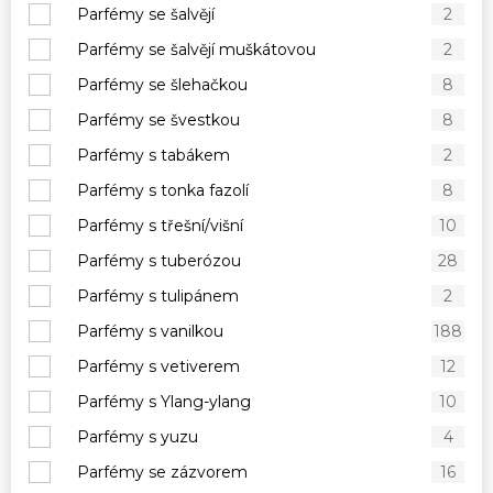
Parfémy se šalvějí
2
Parfémy se šalvějí muškátovou
2
Parfémy se šlehačkou
8
Parfémy se švestkou
8
Parfémy s tabákem
2
Parfémy s tonka fazolí
8
Parfémy s třešní/višní
10
Parfémy s tuberózou
28
Parfémy s tulipánem
2
Parfémy s vanilkou
188
Parfémy s vetiverem
12
Parfémy s Ylang-ylang
10
Parfémy s yuzu
4
Parfémy se zázvorem
16