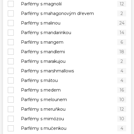
Parfémy s magnolií
12
Parfémy s mahagonovým dřevem
2
Parfémy s malinou
24
Parfémy s mandarinkou
14
Parfémy s mangem
6
Parfémy s mandlemi
18
Parfémy s marakujou
2
Parfémy s marshmallows
4
Parfémy s mátou
4
Parfémy s medem
16
Parfémy s melounem
10
Parfémy s meruňkou
12
Parfémy s mimózou
10
Parfémy s mučenkou
4