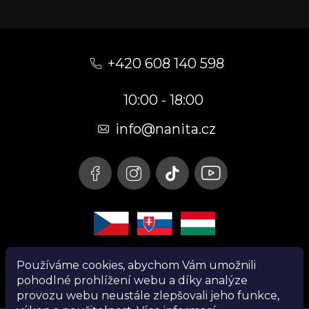
Z
á
+420 608 140 598
p
10:00 - 18:00
a
t
info@nanita.cz
í
Používáme cookies, abychom Vám umožnili
pohodlné prohlížení webu a díky analýze
provozu webu neustále zlepšovali jeho funkce,