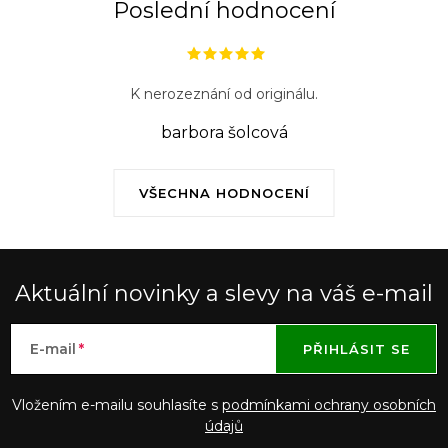
ý
Poslední hodnocení
p
i
s
K nerozeznání od originálu.
u
barbora šolcová
VŠECHNA HODNOCENÍ
Aktuální novinky a slevy na váš e-mail
E-mail
PŘIHLÁSIT SE
Vložením e-mailu souhlasíte s
podmínkami ochrany osobních
údajů