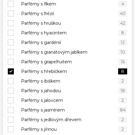
Parfémy s fíkem
4
Parfémy s frézií
40
Parfémy s hruškou
42
Parfémy s hyacintem
8
Parfémy s gardénií
12
Parfémy s granátovým jablkem
10
Parfémy s grapefruitem
16
Parfémy s hřebíčkem
8
Parfémy s ibiškem
2
Parfémy s jahodou
18
Parfémy s jalovcem
2
Parfémy s jasmínem
84
Parfémy s jedlovým dřevem
2
Parfémy s jiřinou
2