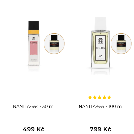
ý
p
i
s
p
r
o
d
u
k
t
NANITA-654 - 30 ml
NANITA-654 - 100 ml
ů
499 Kč
799 Kč