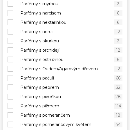
Parfémy s myrhou
2
Parfémy s narcisem
6
Parfémy s nektarinkou
6
Parfémy s neroli
12
Parfémy s okurkou
2
Parfémy s orchidejí
12
Parfémy s ostružinou
6
Parfémy s Oudem/Agarovým dřevem
12
Parfémy s pačuli
66
Parfémy s pepřem
32
Parfémy s pivoňkou
28
Parfémy s pižmem
114
Parfémy s pomerančem
18
Parfémy s pomerančovým květem
44