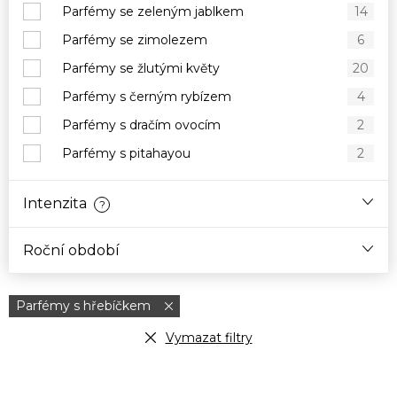
Parfémy se zeleným jablkem
14
Parfémy se zimolezem
6
Parfémy se žlutými květy
20
Parfémy s černým rybízem
4
Parfémy s dračím ovocím
2
Parfémy s pitahayou
2
Intenzita
?
Roční období
Parfémy s hřebíčkem
Vymazat filtry
V