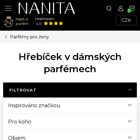
N
Hodnocení:
Najdi si
CZK
K
parfém
4,9
Přejít
Parfémy pro ženy
na
obsah
Hřebíček v dámských
parfémech
FILTROVAT
Inspirováno značkou
Pro koho
Objem