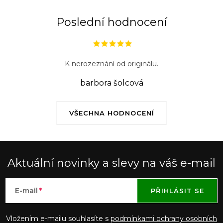
v
ý
Poslední hodnocení
p
i
s
K nerozeznání od originálu.
u
barbora šolcová
VŠECHNA HODNOCENÍ
Aktuální novinky a slevy na váš e-mail
E-mail
PŘIHLÁSIT SE
Vložením e-mailu souhlasíte s
podmínkami ochrany osobních