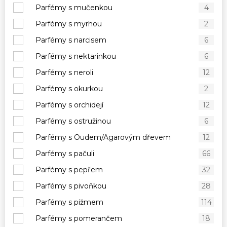
Parfémy s mučenkou
4
Parfémy s myrhou
2
Parfémy s narcisem
6
Parfémy s nektarinkou
6
Parfémy s neroli
12
Parfémy s okurkou
2
Parfémy s orchidejí
12
Parfémy s ostružinou
6
Parfémy s Oudem/Agarovým dřevem
12
Parfémy s pačuli
66
Parfémy s pepřem
32
Parfémy s pivoňkou
28
Parfémy s pižmem
114
Parfémy s pomerančem
18