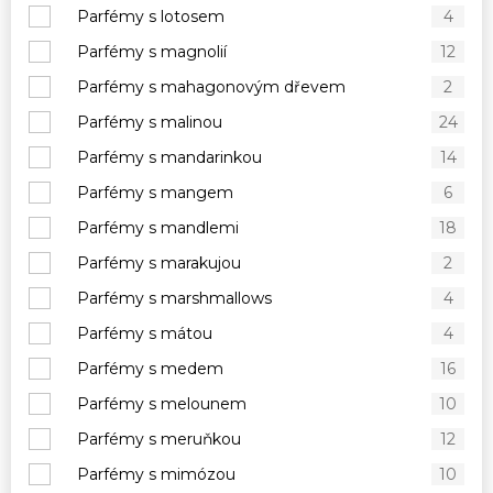
Parfémy s lotosem
4
Parfémy s magnolií
12
Parfémy s mahagonovým dřevem
2
Parfémy s malinou
24
Parfémy s mandarinkou
14
Parfémy s mangem
6
Parfémy s mandlemi
18
Parfémy s marakujou
2
Parfémy s marshmallows
4
Parfémy s mátou
4
Parfémy s medem
16
Parfémy s melounem
10
Parfémy s meruňkou
12
Parfémy s mimózou
10