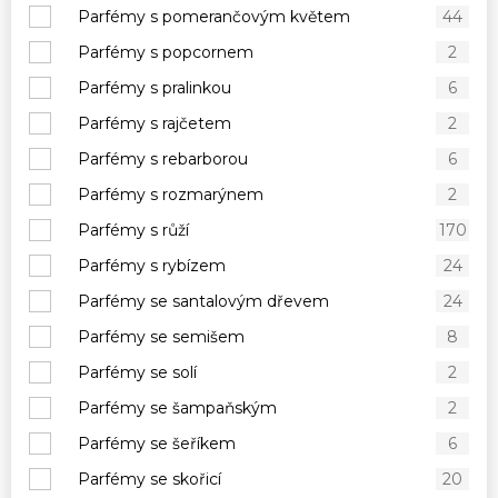
Parfémy s pomerančovým květem
44
Parfémy s popcornem
2
Parfémy s pralinkou
6
Parfémy s rajčetem
2
Parfémy s rebarborou
6
Parfémy s rozmarýnem
2
Parfémy s růží
170
Parfémy s rybízem
24
Parfémy se santalovým dřevem
24
Parfémy se semišem
8
Parfémy se solí
2
Parfémy se šampaňským
2
Parfémy se šeříkem
6
Parfémy se skořicí
20