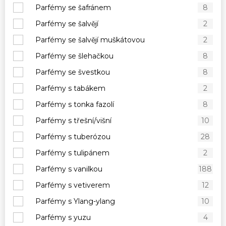
Parfémy se šafránem
8
Parfémy se šalvějí
2
Parfémy se šalvějí muškátovou
2
Parfémy se šlehačkou
8
Parfémy se švestkou
8
Parfémy s tabákem
2
Parfémy s tonka fazolí
8
Parfémy s třešní/višní
10
Parfémy s tuberózou
28
Parfémy s tulipánem
2
Parfémy s vanilkou
188
Parfémy s vetiverem
12
Parfémy s Ylang-ylang
10
Parfémy s yuzu
4