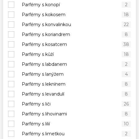
Parfémy s konopí
2
Parfémy s kokosem
18
Parfémy s konvalinkou
22
Parfémy s koriandrem
8
Parfémy s kosatcem
38
Parfémy s kůží
18
Parfémy s labdanem
2
Parfémy s lanýžem
4
Parfémy s leknínem
8
Parfémy s levandulí
8
Parfémy s liči
26
Parfémy s lihovinami
8
Parfémy s lilií
10
Parfémy s limetkou
2