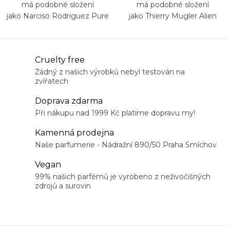
má podobné složení
má podobné složení
jako Narciso Rodriguez Pure
jako Thierry Mugler Alien
Musc For Her
O
Cruelty free
v
Žádný z našich výrobků nebyl testován na
zvířatech
l
á
Doprava zdarma
d
Při nákupu nad 1999 Kč platíme dopravu my!
a
Kamenná prodejna
c
Naše parfumerie - Nádražní 890/50 Praha Smíchov
í
Vegan
p
99% našich parfémů je vyrobeno z neživočišných
r
zdrojů a surovin
v
k
y