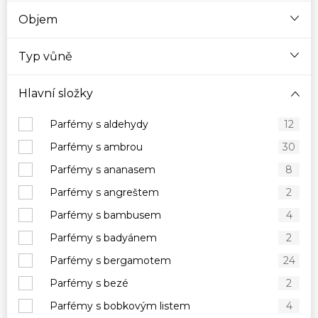
Objem
Typ vůně
Hlavní složky
Parfémy s aldehydy
12
Parfémy s ambrou
30
Parfémy s ananasem
8
Parfémy s angreštem
2
Parfémy s bambusem
4
Parfémy s badyánem
2
Parfémy s bergamotem
24
Parfémy s bezé
2
Parfémy s bobkovým listem
4