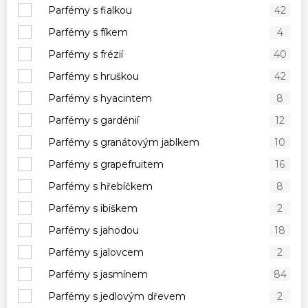
Parfémy s fialkou
42
Parfémy s fíkem
4
Parfémy s frézií
40
Parfémy s hruškou
42
Parfémy s hyacintem
8
Parfémy s gardénií
12
Parfémy s granátovým jablkem
10
Parfémy s grapefruitem
16
Parfémy s hřebíčkem
8
Parfémy s ibiškem
2
Parfémy s jahodou
18
Parfémy s jalovcem
2
Parfémy s jasmínem
84
Parfémy s jedlovým dřevem
2