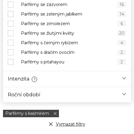
Parfémy se zázvorem
16
Parfémy se zeleným jablkem
14
Parfémy se zimolezem
6
Parfémy se žlutými květy
20
Parfémy s černým rybízem
4
Parfémy s dračím ovocím
2
Parfémy s pitahayou
2
Intenzita
?
Roční období
Parfémy s kašmírem
Vymazat filtry