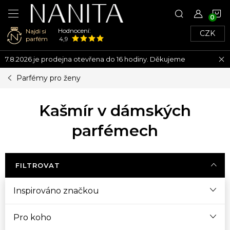
N
Hodnocení:
Najdi si
CZK
K
parfém
4,9
Přejít
7.8.2026 je prodejna otevřena do 16 hodiny. Děkujeme
na
obsah
Parfémy pro ženy
Kašmír v dámských
parfémech
FILTROVAT
Inspirováno značkou
Pro koho