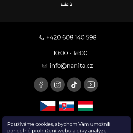
údajů
Z
á
+420 608 140 598
p
10:00 - 18:00
a
t
info@nanita.cz
í
Používáme cookies, abychom Vám umožnili
pohodlné prohlížení webu a díky analýze