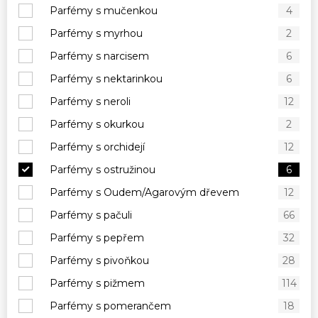
Parfémy s mučenkou
4
Parfémy s myrhou
2
Parfémy s narcisem
6
Parfémy s nektarinkou
6
Parfémy s neroli
12
Parfémy s okurkou
2
Parfémy s orchidejí
12
Parfémy s ostružinou
6
Parfémy s Oudem/Agarovým dřevem
12
Parfémy s pačuli
66
Parfémy s pepřem
32
Parfémy s pivoňkou
28
Parfémy s pižmem
114
Parfémy s pomerančem
18