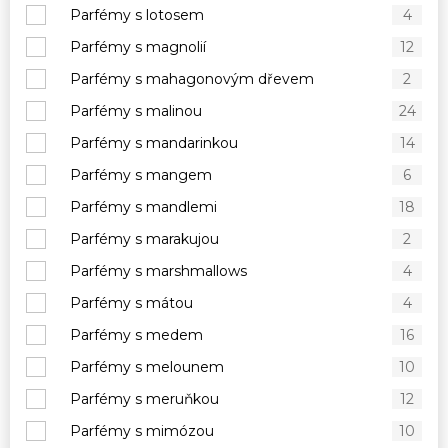
Parfémy s lotosem
4
Parfémy s magnolií
12
Parfémy s mahagonovým dřevem
2
Parfémy s malinou
24
Parfémy s mandarinkou
14
Parfémy s mangem
6
Parfémy s mandlemi
18
Parfémy s marakujou
2
Parfémy s marshmallows
4
Parfémy s mátou
4
Parfémy s medem
16
Parfémy s melounem
10
Parfémy s meruňkou
12
Parfémy s mimózou
10