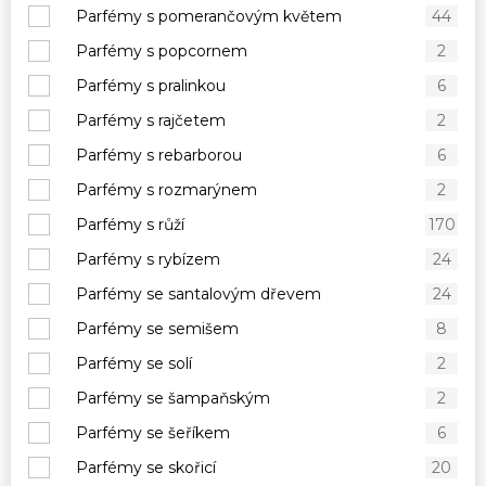
Parfémy s pomerančovým květem
44
Parfémy s popcornem
2
Parfémy s pralinkou
6
Parfémy s rajčetem
2
Parfémy s rebarborou
6
Parfémy s rozmarýnem
2
Parfémy s růží
170
Parfémy s rybízem
24
Parfémy se santalovým dřevem
24
Parfémy se semišem
8
Parfémy se solí
2
Parfémy se šampaňským
2
Parfémy se šeříkem
6
Parfémy se skořicí
20