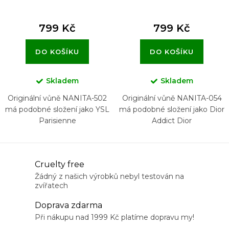
799 Kč
799 Kč
DO KOŠÍKU
DO KOŠÍKU
Skladem
Skladem
Originální vůně NANITA-502
Originální vůně NANITA-054
má podobné složení jako YSL
má podobné složení jako Dior
Parisienne
Addict Dior
O
Cruelty free
v
Žádný z našich výrobků nebyl testován na
zvířatech
l
á
Doprava zdarma
d
Při nákupu nad 1999 Kč platíme dopravu my!