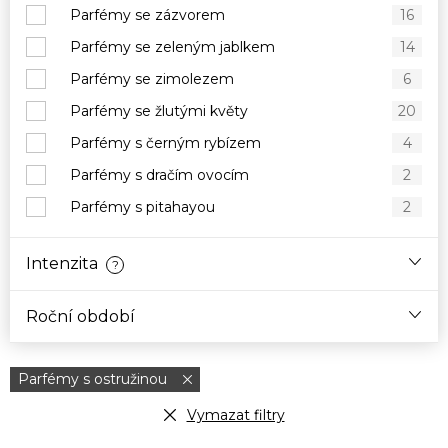
Parfémy se zázvorem
16
Parfémy se zeleným jablkem
14
Parfémy se zimolezem
6
Parfémy se žlutými květy
20
Parfémy s černým rybízem
4
Parfémy s dračím ovocím
2
Parfémy s pitahayou
2
Intenzita
?
Roční období
Parfémy s ostružinou
Vymazat filtry