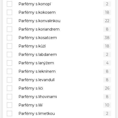
Parfémy s konopí
2
Parfémy s kokosem
18
Parfémy s konvalinkou
22
Parfémy s koriandrem
8
Parfémy s kosatcem
38
Parfémy s kůží
18
Parfémy s labdanem
2
Parfémy s lanýžem
4
Parfémy s leknínem
8
Parfémy s levandulí
8
Parfémy s liči
26
Parfémy s lihovinami
8
Parfémy s lilií
10
Parfémy s limetkou
2