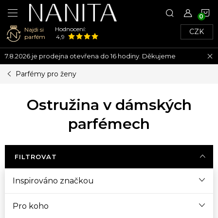
N
Hodnocení:
Najdi si
CZK
K
parfém
4,9
Přejít
7.8.2026 je prodejna otevřena do 16 hodiny. Děkujeme
na
obsah
Parfémy pro ženy
Ostružina v dámských
parfémech
FILTROVAT
Inspirováno značkou
Pro koho