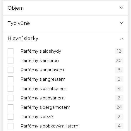
Objem
Typ vůně
Hlavní složky
Parfémy s aldehydy
12
Parfémy s ambrou
30
Parfémy s ananasem
8
Parfémy s angreštem
2
Parfémy s bambusem
4
Parfémy s badyánem
2
Parfémy s bergamotem
24
Parfémy s bezé
2
Parfémy s bobkovým listem
4