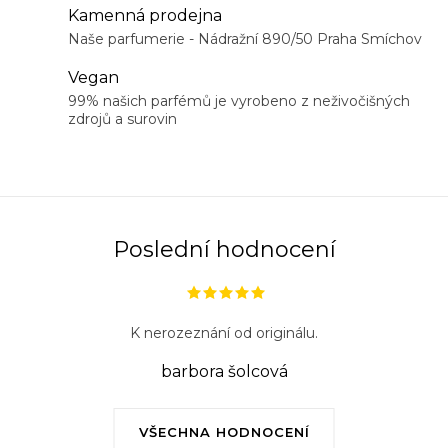
a
Kamenná prodejna
c
Naše parfumerie - Nádražní 890/50 Praha Smíchov
í
Vegan
p
99% našich parfémů je vyrobeno z neživočišných
r
zdrojů a surovin
v
k
y
v
ý
Poslední hodnocení
p
i
s
K nerozeznání od originálu.
u
barbora šolcová
VŠECHNA HODNOCENÍ