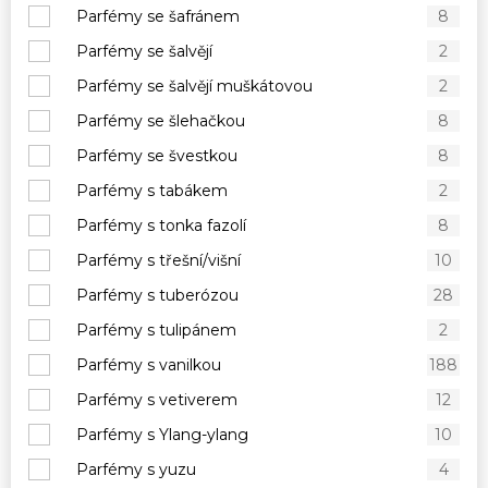
Parfémy se šafránem
8
Parfémy se šalvějí
2
Parfémy se šalvějí muškátovou
2
Parfémy se šlehačkou
8
Parfémy se švestkou
8
Parfémy s tabákem
2
Parfémy s tonka fazolí
8
Parfémy s třešní/višní
10
Parfémy s tuberózou
28
Parfémy s tulipánem
2
Parfémy s vanilkou
188
Parfémy s vetiverem
12
Parfémy s Ylang-ylang
10
Parfémy s yuzu
4