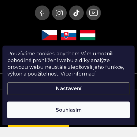
í
Používáme cookies, abychom Vám umožnili
pohodlné prohlížení webu a díky analýze
provozu webu neustále zlepšovali jeho funkce,
výkon a použitelnost.
Více informací
Instagram
Nastavení
Copyright 2026
Nanita.cz
. Všechna práva vyhrazena.
Souhlasím
Vytvořil Shoptet
Najdi si parfém