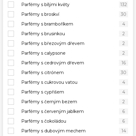
Parfémy s bílými květy
132
Parfémy s broskví
30
Parfémy s bramboříkem
4
Parfémy s brusinkou
2
Parfémy s březovým dřevem
2
Parfémy s calypsone
2
Parfémy s cedrovým dřevem
16
Parfémy s citrónem
30
Parfémy s cukrovou vatou
4
Parfémy s cypřišem
4
Parfémy s černým bezem
2
Parfémy s červeným jablkem
6
Parfémy s čokoládou
6
Parfémy s dubovým mechem
14