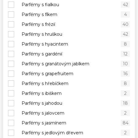
Parfémy s fialkou
42
Parfémy s fíkem
4
Parfémy s frézií
40
Parfémy s hruškou
42
Parfémy s hyacintem
8
Parfémy s gardénií
12
Parfémy s granátovým jablkem
10
Parfémy s grapefruitem
16
Parfémy s hřebíčkem
8
Parfémy s ibiškem
2
Parfémy s jahodou
18
Parfémy s jalovcem
2
Parfémy s jasmínem
84
Parfémy s jedlovým dřevem
2