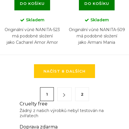
DO KOŠÍKU
DO KOŠÍKU
Skladem
Skladem
Originální vůně NANITA-523
Originální vůně NANITA-509
má podobné složení
má podobné složení
jako Cacharel Amor Amor
jako Armani Mania
Forbidden Kiss
O
NAČÍST 8 DALŠÍCH
v
l
á
S
1
2
d
t
a
Cruelty free
r
Žádný z našich výrobků nebyl testován na
c
á
zvířatech
í
n
p
Doprava zdarma