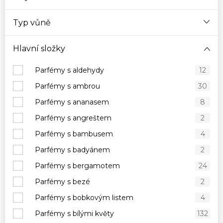
Typ vůně
Hlavní složky
Parfémy s aldehydy
12
Parfémy s ambrou
30
Parfémy s ananasem
8
Parfémy s angreštem
2
Parfémy s bambusem
4
Parfémy s badyánem
2
Parfémy s bergamotem
24
Parfémy s bezé
2
Parfémy s bobkovým listem
4
Parfémy s bílými květy
132