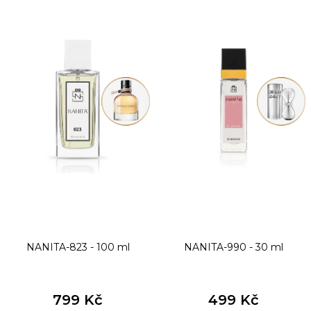
ý
p
i
s
p
r
o
d
u
k
t
NANITA-823 - 100 ml
NANITA-990 - 30 ml
ů
799 Kč
499 Kč