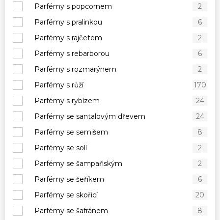
Parfémy s popcornem
2
Parfémy s pralinkou
6
Parfémy s rajčetem
2
Parfémy s rebarborou
6
Parfémy s rozmarýnem
2
Parfémy s růží
170
Parfémy s rybízem
24
Parfémy se santalovým dřevem
24
Parfémy se semišem
8
Parfémy se solí
2
Parfémy se šampaňským
2
Parfémy se šeříkem
6
Parfémy se skořicí
20
Parfémy se šafránem
8