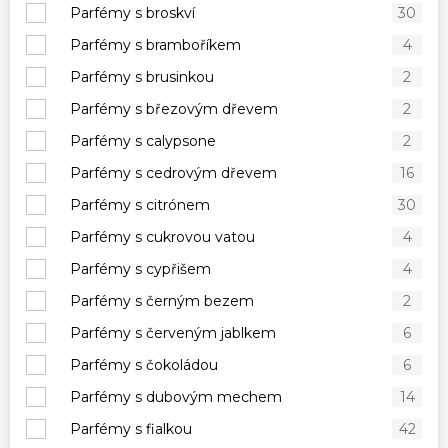
Parfémy s broskví
30
Parfémy s bramboříkem
4
Parfémy s brusinkou
2
Parfémy s březovým dřevem
2
Parfémy s calypsone
2
Parfémy s cedrovým dřevem
16
Parfémy s citrónem
30
Parfémy s cukrovou vatou
4
Parfémy s cypřišem
4
Parfémy s černým bezem
2
Parfémy s červeným jablkem
6
Parfémy s čokoládou
6
Parfémy s dubovým mechem
14
Parfémy s fialkou
42