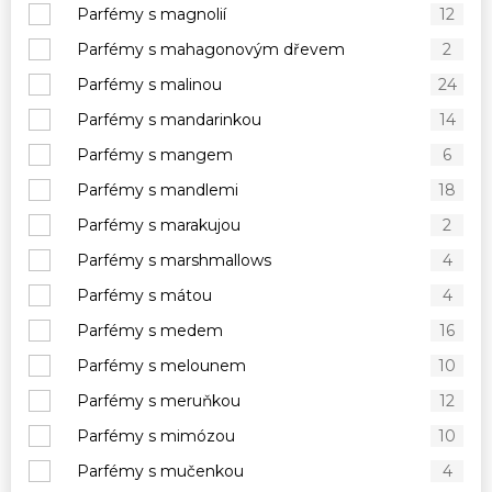
Parfémy s magnolií
12
Parfémy s mahagonovým dřevem
2
Parfémy s malinou
24
Parfémy s mandarinkou
14
Parfémy s mangem
6
Parfémy s mandlemi
18
Parfémy s marakujou
2
Parfémy s marshmallows
4
Parfémy s mátou
4
Parfémy s medem
16
Parfémy s melounem
10
Parfémy s meruňkou
12
Parfémy s mimózou
10
Parfémy s mučenkou
4