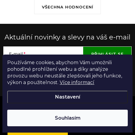
VŠECHNA HODNOCENÍ
Aktuální novinky a slevy na váš e-mail
E-mail
PŘIHLÁSIT SE
Používáme cookies, abychom Vám umožnili
pohodlné prohlížení webu a díky analýze
Vložením e-mailu souhlasíte s
podmínkami ochrany osobních
provozu webu neustále zlepšovali jeho funkce,
údajů
výkon a použitelnost.
Více informací
Nastavení
Z
á
+420 608 140 598
Souhlasím
p
10:00 - 18:00
Najdi si parfém
a