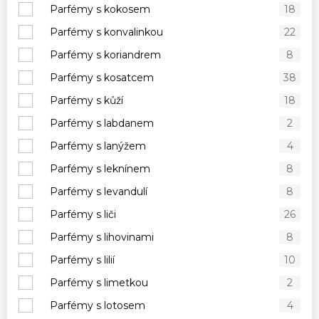
Parfémy s kokosem
18
Parfémy s konvalinkou
22
Parfémy s koriandrem
8
Parfémy s kosatcem
38
Parfémy s kůží
18
Parfémy s labdanem
2
Parfémy s lanýžem
4
Parfémy s leknínem
8
Parfémy s levandulí
8
Parfémy s liči
26
Parfémy s lihovinami
8
Parfémy s lilií
10
Parfémy s limetkou
2
Parfémy s lotosem
4