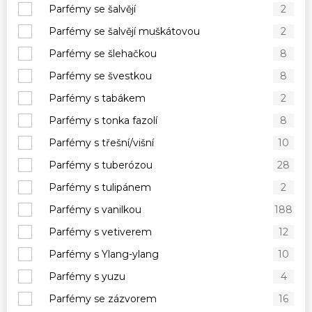
Parfémy se šalvějí
2
Parfémy se šalvějí muškátovou
2
Parfémy se šlehačkou
8
Parfémy se švestkou
8
Parfémy s tabákem
2
Parfémy s tonka fazolí
8
Parfémy s třešní/višní
10
Parfémy s tuberózou
28
Parfémy s tulipánem
2
Parfémy s vanilkou
188
Parfémy s vetiverem
12
Parfémy s Ylang-ylang
10
Parfémy s yuzu
4
Parfémy se zázvorem
16