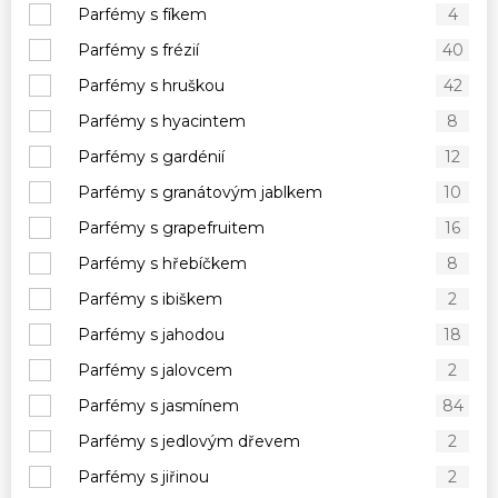
Parfémy s fíkem
4
Parfémy s frézií
40
Parfémy s hruškou
42
Parfémy s hyacintem
8
Parfémy s gardénií
12
Parfémy s granátovým jablkem
10
Parfémy s grapefruitem
16
Parfémy s hřebíčkem
8
Parfémy s ibiškem
2
Parfémy s jahodou
18
Parfémy s jalovcem
2
Parfémy s jasmínem
84
Parfémy s jedlovým dřevem
2
Parfémy s jiřinou
2