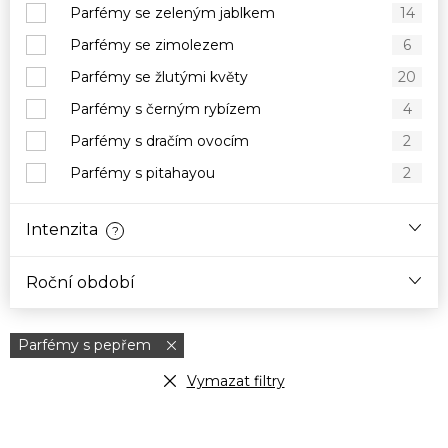
Parfémy se zeleným jablkem
14
Parfémy se zimolezem
6
Parfémy se žlutými květy
20
Parfémy s černým rybízem
4
Parfémy s dračím ovocím
2
Parfémy s pitahayou
2
Intenzita
?
Roční období
Parfémy s pepřem
Vymazat filtry
V