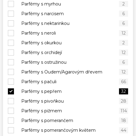
Parfémy s myrhou
2
Parfémy s narcisem
6
Parfémy s nektarinkou
6
Parfémy s neroli
12
Parfémy s okurkou
2
Parfémy s orchidejí
12
Parfémy s ostružinou
6
Parfémy s Oudem/Agarovým dřevem
12
Parfémy s pačuli
66
Parfémy s pepřem
32
Parfémy s pivoňkou
28
Parfémy s pižmem
114
Parfémy s pomerančem
18
Parfémy s pomerančovým květem
44