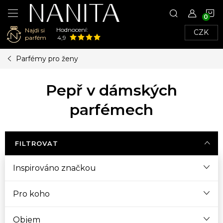
N
Hodnocení:
Najdi si
CZK
K
parfém
4,9
Přejít
Parfémy pro ženy
na
obsah
Pepř v dámských
parfémech
FILTROVAT
Inspirováno značkou
Pro koho
Objem