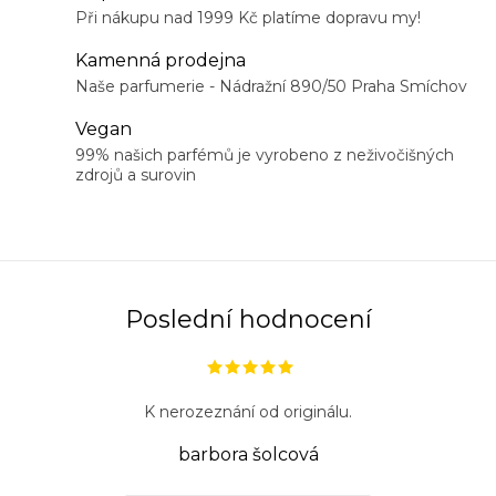
k
r
Při nákupu nad 1999 Kč platíme dopravu my!
o
v
v
Kamenná prodejna
k
á
Naše parfumerie - Nádražní 890/50 Praha Smíchov
y
n
Vegan
v
í
99% našich parfémů je vyrobeno z neživočišných
ý
zdrojů a surovin
p
i
s
u
Poslední hodnocení
K nerozeznání od originálu.
barbora šolcová