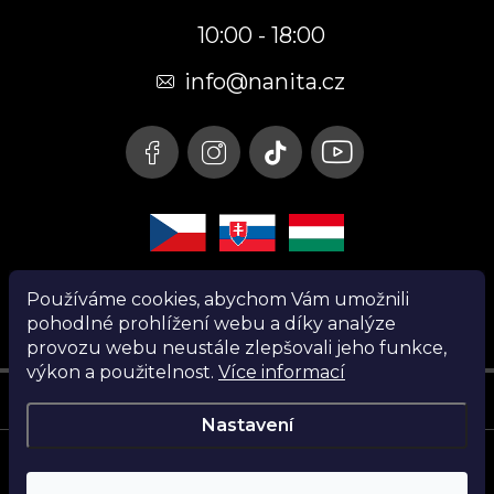
p
10:00 - 18:00
a
t
info@nanita.cz
í
Používáme cookies, abychom Vám umožnili
pohodlné prohlížení webu a díky analýze
provozu webu neustále zlepšovali jeho funkce,
výkon a použitelnost.
Více informací
Instagram
Nastavení
Copyright 2026
Nanita.cz
. Všechna práva vyhrazena.