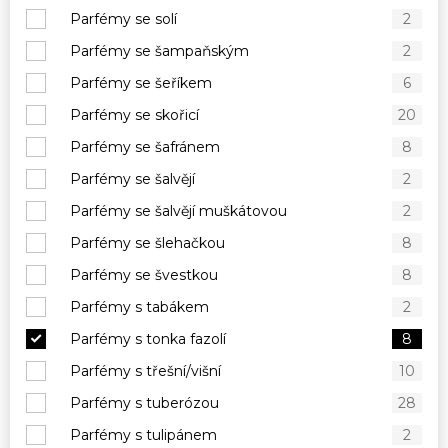
Parfémy se solí
2
Parfémy se šampaňským
2
Parfémy se šeříkem
6
Parfémy se skořicí
20
Parfémy se šafránem
8
Parfémy se šalvějí
2
Parfémy se šalvějí muškátovou
2
Parfémy se šlehačkou
8
Parfémy se švestkou
8
Parfémy s tabákem
2
Parfémy s tonka fazolí
8
Parfémy s třešní/višní
10
Parfémy s tuberózou
28
Parfémy s tulipánem
2