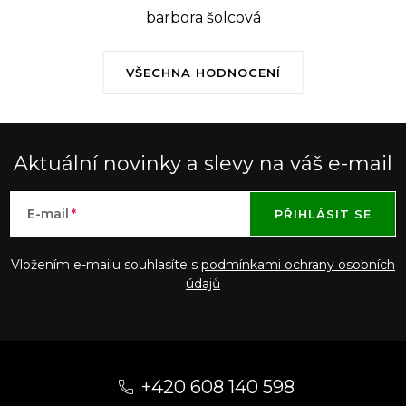
barbora šolcová
VŠECHNA HODNOCENÍ
Aktuální novinky a slevy na váš e-mail
E-mail
PŘIHLÁSIT SE
Vložením e-mailu souhlasíte s
podmínkami ochrany osobních
údajů
Z
á
+420 608 140 598