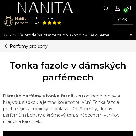
N
Hodnocení:
Najdi si
CZK
K
parfém
4,9
Přejít
7.8.2026 je prodejna otevřena do 16 hodiny. Děkujeme
na
obsah
Parfémy pro ženy
Tonka fazole v dámských
parfémech
Dámské parfémy s tonka fazolí
jsou oblíbené pro svou
hřejivou, sladkou a jemně kořeněnou vůní. Tonka fazole,
pocházející z tropických oblastí Jižní Ameriky, dodává
parfémům bohatý a krémový tón, s nádechem vanilky,
mandlí a karamelu.