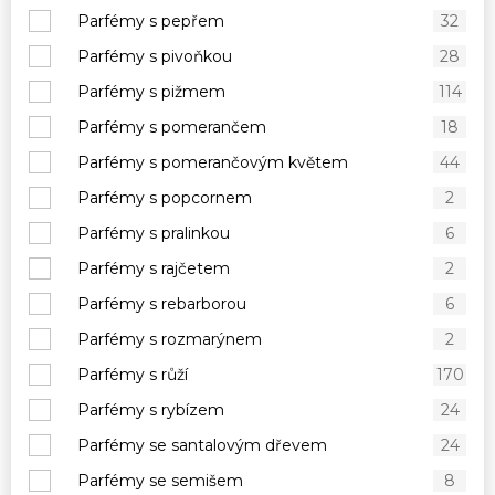
Parfémy s pepřem
32
Parfémy s pivoňkou
28
Parfémy s pižmem
114
Parfémy s pomerančem
18
Parfémy s pomerančovým květem
44
Parfémy s popcornem
2
Parfémy s pralinkou
6
Parfémy s rajčetem
2
Parfémy s rebarborou
6
Parfémy s rozmarýnem
2
Parfémy s růží
170
Parfémy s rybízem
24
Parfémy se santalovým dřevem
24
Parfémy se semišem
8