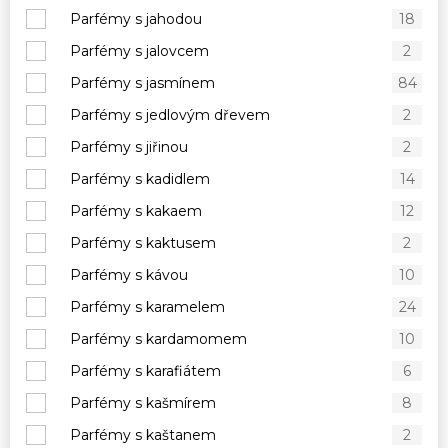
Parfémy s jahodou
18
Parfémy s jalovcem
2
Parfémy s jasmínem
84
Parfémy s jedlovým dřevem
2
Parfémy s jiřinou
2
Parfémy s kadidlem
14
Parfémy s kakaem
12
Parfémy s kaktusem
2
Parfémy s kávou
10
Parfémy s karamelem
24
Parfémy s kardamomem
10
Parfémy s karafiátem
6
Parfémy s kašmírem
8
Parfémy s kaštanem
2