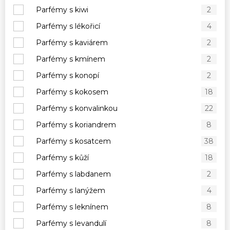
Parfémy s kiwi
2
Parfémy s lékořicí
4
Parfémy s kaviárem
2
Parfémy s kmínem
2
Parfémy s konopí
2
Parfémy s kokosem
18
Parfémy s konvalinkou
22
Parfémy s koriandrem
8
Parfémy s kosatcem
38
Parfémy s kůží
18
Parfémy s labdanem
2
Parfémy s lanýžem
4
Parfémy s leknínem
8
Parfémy s levandulí
8