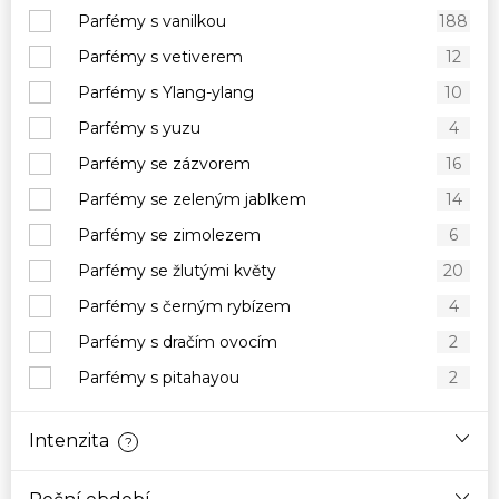
Parfémy s vanilkou
188
Parfémy s vetiverem
12
Parfémy s Ylang-ylang
10
Parfémy s yuzu
4
Parfémy se zázvorem
16
Parfémy se zeleným jablkem
14
Parfémy se zimolezem
6
Parfémy se žlutými květy
20
Parfémy s černým rybízem
4
Parfémy s dračím ovocím
2
Parfémy s pitahayou
2
Intenzita
?