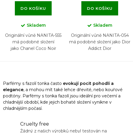
DO KOŠÍKU
DO KOŠÍKU
Skladem
Skladem
Originální vůně NANITA-555
Originální vůně NANITA-054
má podobné složení
má podobné složení jako Dior
jako Chanel Coco Noir
Addict Dior
O
v
Parfémy s fazolí tonka často
evokují pocit pohodlí a
l
elegance
, a mohou mít také lehce dřevité, nebo kouřové
podtóny. Parfémy s tonka fazolí jsou ideální pro večerní a
á
chladnější období, kde jejich bohaté složení vynikne v
d
chladnějším počasí.
a
c
Cruelty free
í
Žádný z našich výrobků nebyl testován na