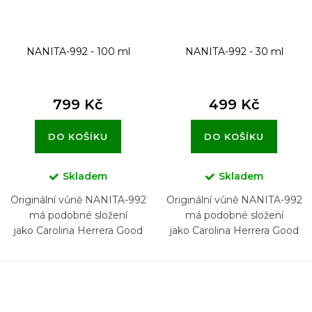
k
t
NANITA-992 - 100 ml
NANITA-992 - 30 ml
ů
799 Kč
499 Kč
DO KOŠÍKU
DO KOŠÍKU
Skladem
Skladem
Originální vůně NANITA-992
Originální vůně NANITA-992
má podobné složení
má podobné složení
jako Carolina Herrera Good
jako Carolina Herrera Good
Girl Sparkling Ice
Girl Sparkling Ice