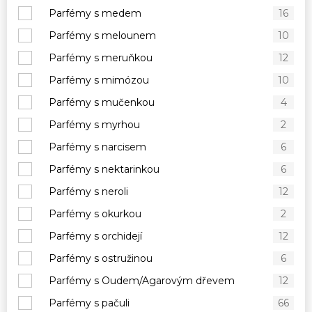
Parfémy s medem
16
Parfémy s melounem
10
Parfémy s meruňkou
12
Parfémy s mimózou
10
Parfémy s mučenkou
4
Parfémy s myrhou
2
Parfémy s narcisem
6
Parfémy s nektarinkou
6
Parfémy s neroli
12
Parfémy s okurkou
2
Parfémy s orchidejí
12
Parfémy s ostružinou
6
Parfémy s Oudem/Agarovým dřevem
12
Parfémy s pačuli
66