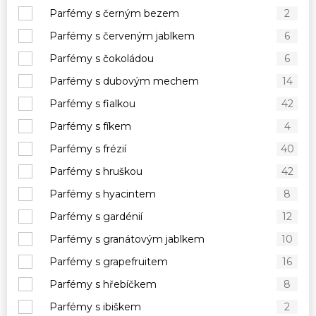
Parfémy s černým bezem
2
Parfémy s červeným jablkem
6
Parfémy s čokoládou
6
Parfémy s dubovým mechem
14
Parfémy s fialkou
42
Parfémy s fíkem
4
Parfémy s frézií
40
Parfémy s hruškou
42
Parfémy s hyacintem
8
Parfémy s gardénií
12
Parfémy s granátovým jablkem
10
Parfémy s grapefruitem
16
Parfémy s hřebíčkem
8
Parfémy s ibiškem
2