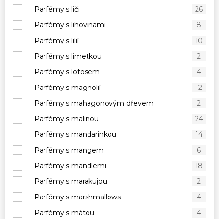
Parfémy s liči
26
Parfémy s lihovinami
8
Parfémy s lilií
10
Parfémy s limetkou
2
Parfémy s lotosem
4
Parfémy s magnolií
12
Parfémy s mahagonovým dřevem
2
Parfémy s malinou
24
Parfémy s mandarinkou
14
Parfémy s mangem
6
Parfémy s mandlemi
18
Parfémy s marakujou
2
Parfémy s marshmallows
4
Parfémy s mátou
4