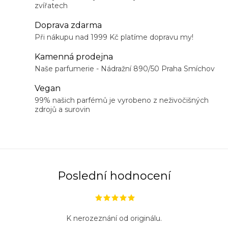
p
zvířatech
r
Doprava zdarma
v
Při nákupu nad 1999 Kč platíme dopravu my!
k
y
Kamenná prodejna
Naše parfumerie - Nádražní 890/50 Praha Smíchov
v
ý
Vegan
p
99% našich parfémů je vyrobeno z neživočišných
i
zdrojů a surovin
s
u
Poslední hodnocení
K nerozeznání od originálu.