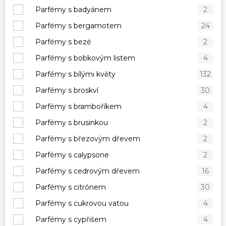
Parfémy s badyánem
2
Parfémy s bergamotem
24
Parfémy s bezé
2
Parfémy s bobkovým listem
4
Parfémy s bílými květy
132
Parfémy s broskví
30
Parfémy s bramboříkem
4
Parfémy s brusinkou
2
Parfémy s březovým dřevem
2
Parfémy s calypsone
2
Parfémy s cedrovým dřevem
16
Parfémy s citrónem
30
Parfémy s cukrovou vatou
4
Parfémy s cypřišem
4