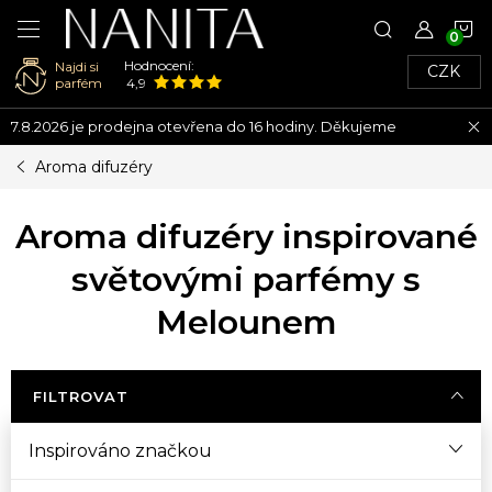
N
Hodnocení:
Najdi si
CZK
K
parfém
4,9
Přejít
7.8.2026 je prodejna otevřena do 16 hodiny. Děkujeme
na
obsah
Aroma difuzéry
Aroma difuzéry inspirované
světovými parfémy s
Melounem
FILTROVAT
Inspirováno značkou