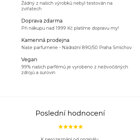
v
Žádný z našich výrobků nebyl testován na
zvířatech
l
á
Doprava zdarma
d
Při nákupu nad 1999 Kč platíme dopravu my!
a
Kamenná prodejna
c
Naše parfumerie - Nádražní 890/50 Praha Smíchov
í
Vegan
p
99% našich parfémů je vyrobeno z neživočišných
r
zdrojů a surovin
v
k
y
v
ý
Poslední hodnocení
p
i
s
K nerozeznání od originálu.