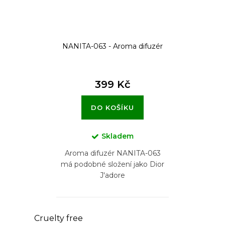
u
k
t
NANITA-063 - Aroma difuzér
ů
399 Kč
DO KOŠÍKU
Skladem
Aroma difuzér NANITA-063
má podobné složení jako Dior
J'adore
O
Cruelty free