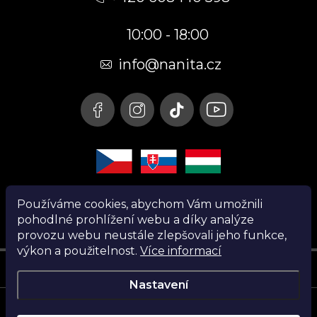
p
10:00 - 18:00
a
t
info@nanita.cz
í
Používáme cookies, abychom Vám umožnili
pohodlné prohlížení webu a díky analýze
provozu webu neustále zlepšovali jeho funkce,
výkon a použitelnost.
Více informací
Instagram
Nastavení