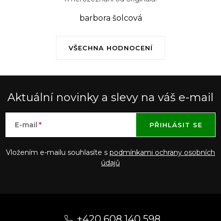
u
barbora šolcová
VŠECHNA HODNOCENÍ
Aktuální novinky a slevy na váš e-mail
E-mail
PŘIHLÁSIT SE
Vložením e-mailu souhlasíte s
podmínkami ochrany osobních
údajů
Z
á
+420 608 140 598