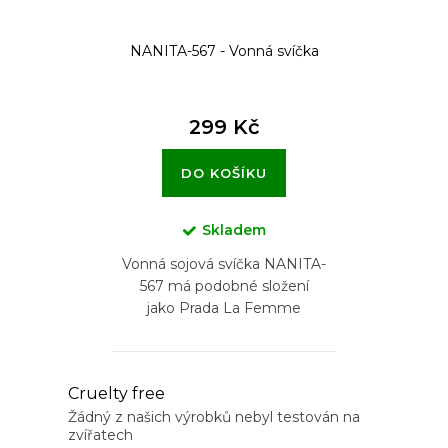
k
t
NANITA-567 - Vonná svíčka
ů
299 Kč
DO KOŠÍKU
Skladem
Vonná sojová svíčka NANITA-
567 má podobné složení
jako Prada La Femme
O
Cruelty free
v
Žádný z našich výrobků nebyl testován na
zvířatech
l