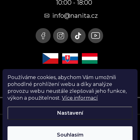
10:00 - 18:00
a
t
info@nanita.cz
í
Používáme cookies, abychom Vám umožnili
pohodlné prohlížení webu a díky analýze
provozu webu neustále zlepšovali jeho funkce,
výkon a použitelnost.
Více informací
Instagram
Nastavení
Copyright 2026
Nanita.cz
. Všechna práva vyhrazena.
Souhlasím
Vytvořil Shoptet