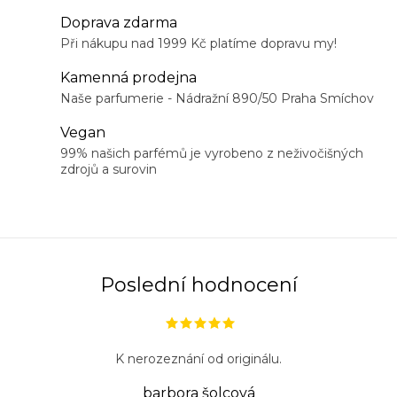
á
Doprava zdarma
d
Při nákupu nad 1999 Kč platíme dopravu my!
a
Kamenná prodejna
c
Naše parfumerie - Nádražní 890/50 Praha Smíchov
í
Vegan
p
99% našich parfémů je vyrobeno z neživočišných
r
zdrojů a surovin
v
k
y
v
ý
Poslední hodnocení
p
i
s
K nerozeznání od originálu.
u
barbora šolcová