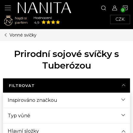
N
Hodnocení:
Najdi si
CZK
K
parfém
4,9
Přejít
Vonné svíčky
na
obsah
Prirodní sojové svíčky s
Tuberózou
FILTROVAT
Inspirováno značkou
Typ vůně
Hlavní složky