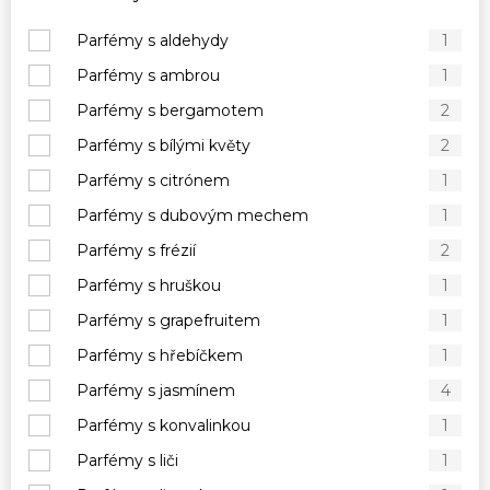
Parfémy s aldehydy
1
Parfémy s ambrou
1
Parfémy s bergamotem
2
Parfémy s bílými květy
2
Parfémy s citrónem
1
Parfémy s dubovým mechem
1
Parfémy s frézií
2
Parfémy s hruškou
1
Parfémy s grapefruitem
1
Parfémy s hřebíčkem
1
Parfémy s jasmínem
4
Parfémy s konvalinkou
1
Parfémy s liči
1