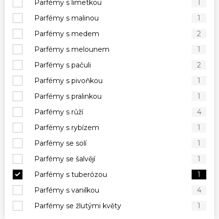
Parfémy s limetkou
1
Parfémy s malinou
1
Parfémy s medem
2
Parfémy s melounem
1
Parfémy s pačuli
2
Parfémy s pivoňkou
1
Parfémy s pralinkou
1
Parfémy s růží
4
Parfémy s rybízem
1
Parfémy se solí
1
Parfémy se šalvějí
1
Parfémy s tuberózou
1
Parfémy s vanilkou
4
Parfémy se žlutými květy
1