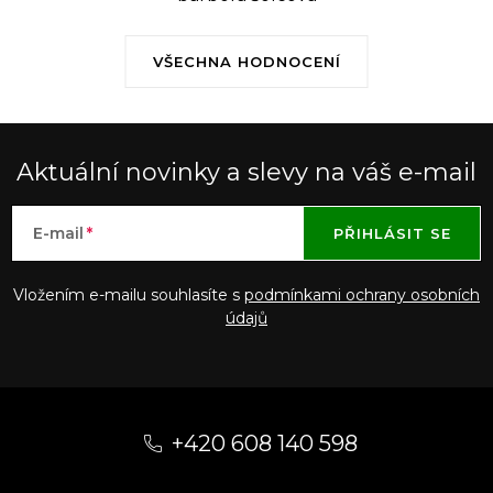
VŠECHNA HODNOCENÍ
Aktuální novinky a slevy na váš e-mail
E-mail
PŘIHLÁSIT SE
Vložením e-mailu souhlasíte s
podmínkami ochrany osobních
údajů
Z
á
+420 608 140 598
p