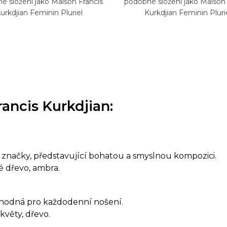
é složení jako Maison Francis
podobné složení jako Maison 
urkdjian Feminin Pluriel
Kurkdjian Feminin Pluri
ancis Kurkdjian:
ní značky, představující bohatou a smyslnou kompozici.
vé dřevo, ambra.
e vhodná pro každodenní nošení.
 květy, dřevo.