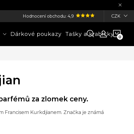
Hodnocení obchodu: 4,9
CZK
NÁK
Dárkové poukazy
Tašky a krabičky
KOŠÍ
jian
 parfémů za zlomek ceny.
m Francisem Kurkdjianem. Značka je známá