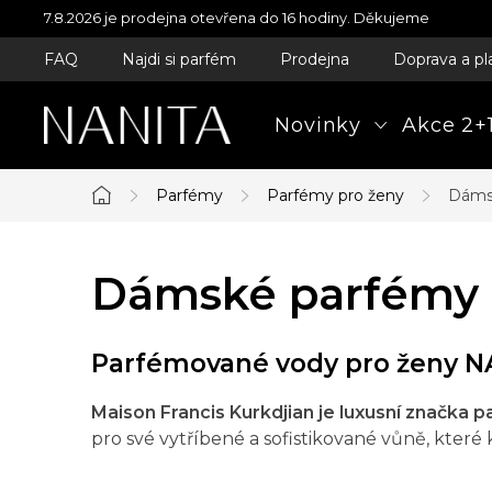
Přejít
7.8.2026 je prodejna otevřena do 16 hodiny. Děkujeme
na
FAQ
Najdi si parfém
Prodejna
Doprava a pl
obsah
Novinky
Akce 2+1
Parfémy
Parfémy pro ženy
Dámsk
Domů
Dámské parfémy M
Parfémované vody pro ženy NA
Maison Francis Kurkdjian je luxusní značka
pro své vytříbené a sofistikované vůně, které