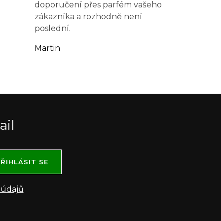
doporučení přes parfém vašeho
zákazníka a rozhodně není
poslední.
Martin
ail
ŘIHLÁSIT SE
 údajů