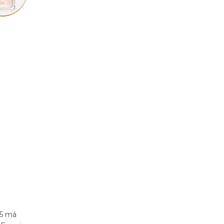
l
55 má