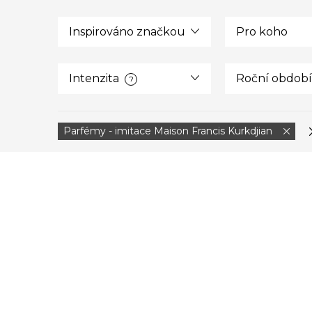
Inspirováno značkou
Pro koho
Intenzita
Roční období
?
Parfémy - imitace Maison Francis Kurkdjian
V
ý
p
i
s
p