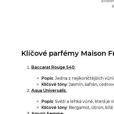
podobn
K
O
v
Klíčové parfémy Maison Fr
l
á
Baccarat Rouge 540
:
d
Popis
: Jedna z nejikoničtějších vů
a
Klíčové tóny
: Jasmín, šafrán, cedro
c
Aqua Universalis
:
í
Popis
: Svěží a lehká vůně, která j
p
Klíčové tóny
: Bergamot, citron, bílé
Amyris Femme
: