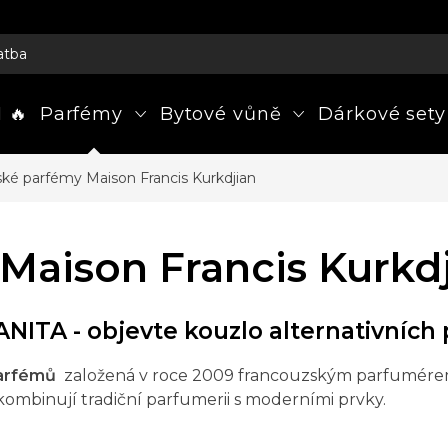
atba
 🔥
Parfémy
Bytové vůně
Dárkové sety
é parfémy Maison Francis Kurkdjian
aison Francis Kurkd
NITA - objevte kouzlo alternativních
 parfémů
založená v roce 2009 francouzským parfumére
 kombinují tradiční parfumerii s moderními prvky.