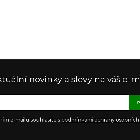
tuální novinky a slevy na váš e-m
P
ním e-mailu souhlasíte s
podmínkami ochrany osobních