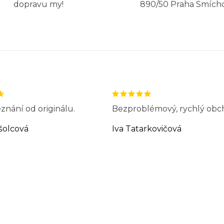
dopravu my!
890/50 Praha Smích
znání od originálu.
Bezproblémový, rychlý obc
šolcová
Iva Tatarkovičová