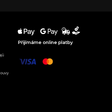
Přijímáme online platby
ajů
louvy