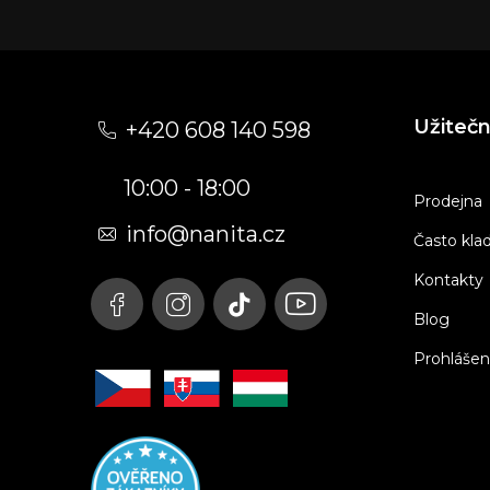
Z
á
Užiteč
+420 608 140 598
p
10:00 - 18:00
a
Prodejna
t
info@nanita.cz
Často kla
í
Kontakty
Blog
Prohlášen