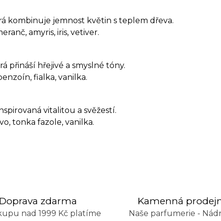
terá kombinuje jemnost květin s teplem dřeva.
eranč, amyris, iris, vetiver.
rá přináší hřejivé a smyslné tóny.
enzoín, fialka, vanilka.
nspirovaná vitalitou a svěžestí.
vo, tonka fazole, vanilka.
Doprava zdarma
Kamenná prodej
kupu nad 1999 Kč platíme
Naše parfumerie - Nádr