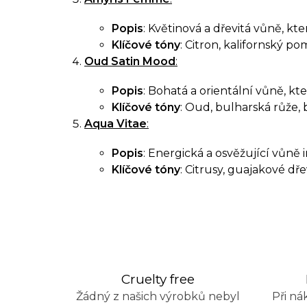
r
v
Popis
: Květinová a dřevitá vůně, k
k
Klíčové tóny
: Citron, kalifornský pom
y
Oud Satin Mood
:
v
Popis
: Bohatá a orientální vůně, kte
ý
Klíčové tóny
: Oud, bulharská růže, b
Aqua Vitae
:
p
i
Popis
: Energická a osvěžující vůně i
Klíčové tóny
: Citrusy, guajakové dře
s
u
Cruelty free
Žádný z našich výrobků nebyl
Při ná