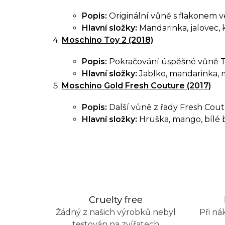
v
Popis:
Originální vůně s flakonem v
k
Hlavní složky:
Mandarinka, jalovec,
y
Moschino Toy 2 (2018)
v
Popis:
Pokračování úspěšné vůně Toy,
ý
Hlavní složky:
Jablko, mandarinka, m
Moschino Gold Fresh Couture (2017)
p
i
Popis:
Další vůně z řady Fresh Coutu
Hlavní složky:
Hruška, mango, bílé br
s
u
Cruelty free
Žádný z našich výrobků nebyl
Při ná
testován na zvířatech