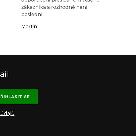
zákazníka a rozhodně není
poslední.
Martin
ail
ŘIHLÁSIT SE
 údajů