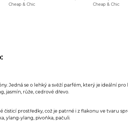
Cheap & Chic
Cheap & Chic
:
y. Jedná se o lehký a svěží parfém, který je ideální pr
, jasmín, růže, cedrové dřevo.
isticí prostředky, což je patrné i z flakonu ve tvaru spre
 ylang-ylang, pivoňka, pačuli.