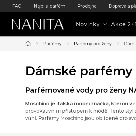
Přejít
FAQ
Najdi si parfém
Prodejna
Doprava a pl
na
obsah
Novinky
Akce 2+1
Parfémy
Parfémy pro ženy
Dáms
Domů
Dámské parfémy
Parfémované vody pro ženy NA
Moschino je italská módní značka, kterou v 
provokativním přístupem k módě. Tento styl s
vůní. Parfémy Moschino jsou oblíbené pro svo