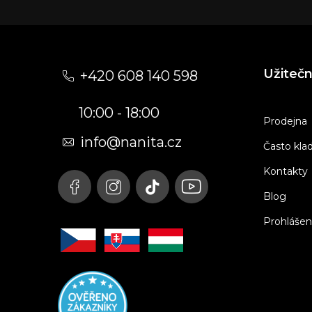
Z
á
Užiteč
+420 608 140 598
p
10:00 - 18:00
a
Prodejna
t
info@nanita.cz
Často kla
í
Kontakty
Blog
Prohlášen