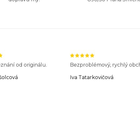
znání od originálu.
Bezproblémový, rychlý obc
šolcová
Iva Tatarkovičová