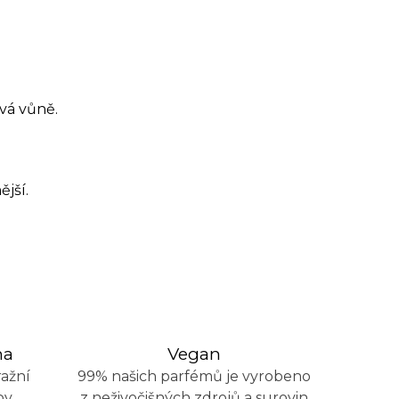
ová vůně.
ější.
na
Vegan
ažní
99% našich parfémů je vyrobeno
ov
z neživočišných zdrojů a surovin