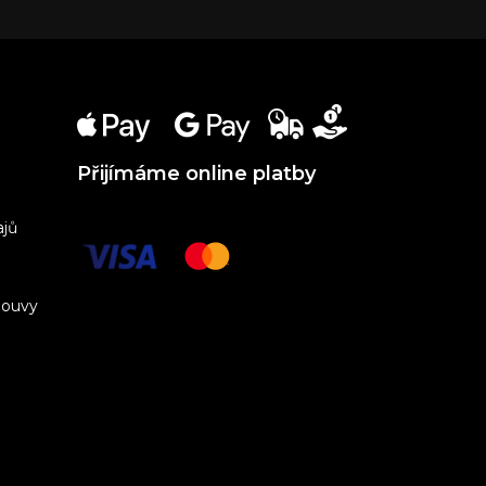
Přijímáme online platby
ajů
louvy