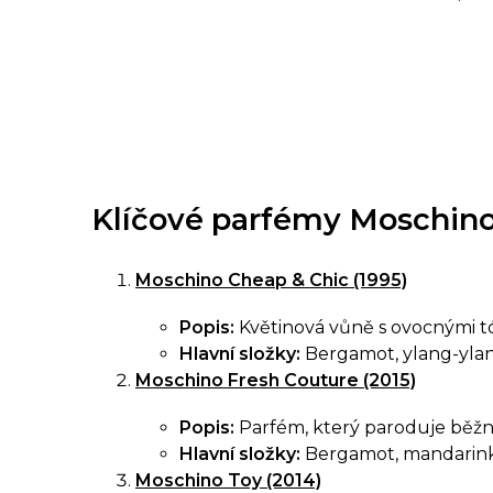
O
v
Klíčové parfémy Moschino
l
á
Moschino Cheap & Chic (1995)
d
Popis:
Květinová vůně s ovocnými tón
a
Hlavní složky:
Bergamot, ylang-ylang
c
Moschino Fresh Couture (2015)
í
Popis:
Parfém, který paroduje běžné č
p
Hlavní složky:
Bergamot, mandarinka,
r
Moschino Toy (2014)