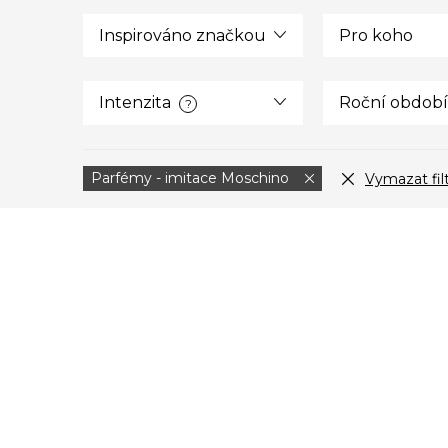
Inspirováno značkou
Pro koho
Intenzita
Roční období
?
Parfémy - imitace Moschino
Vymazat fil
V
ý
p
i
s
p