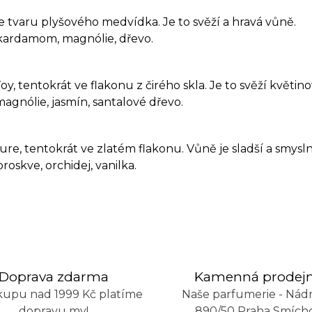
e tvaru plyšového medvídka. Je to svěží a hravá vůně.
 kardamom, magnólie, dřevo.
 tentokrát ve flakonu z čirého skla. Je to svěží květin
agnólie, jasmín, santalové dřevo.
re, tentokrát ve zlatém flakonu. Vůně je sladší a smysln
oskve, orchidej, vanilka.
Doprava zdarma
Kamenná prodej
kupu nad 1999 Kč platíme
Naše parfumerie - Nádr
dopravu my!
890/50 Praha Smích