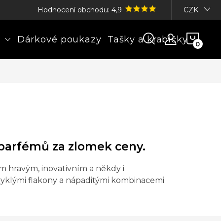
Hodnocení obchodu: 4,9
CZK
NÁK
Dárkové poukazy
Tašky a krabičky
KOŠÍ
 parfémů za zlomek ceny.
m hravým, inovativním a někdy i
bvyklými flakony a nápaditými kombinacemi