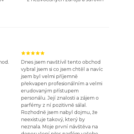
hod.
Dnes jsem navštívil tento obchod
vybral jsem si co jsem chtěl a navíc
jsem byl velmi příjemně
překvapen profesionálním a velmi
erudovaným přístupem
personálu. Její znalosti a zájem o
parfémy z ní pozitivně sálal.
Rozhodně jsem nabyl dojmu, že
neexistuje takový, který by
neznala. Moje první návštěva na
doporučení přes parfém vašeho