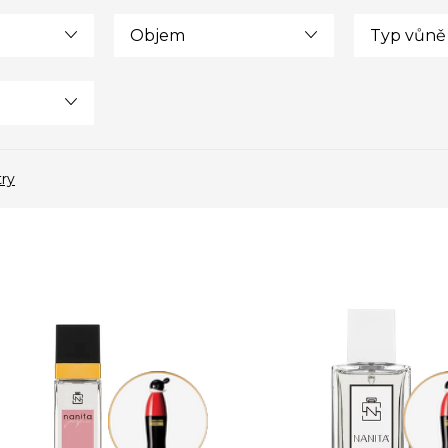
Objem
Typ vůně
try