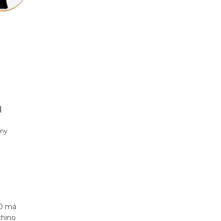
l
eny
50 má
chino