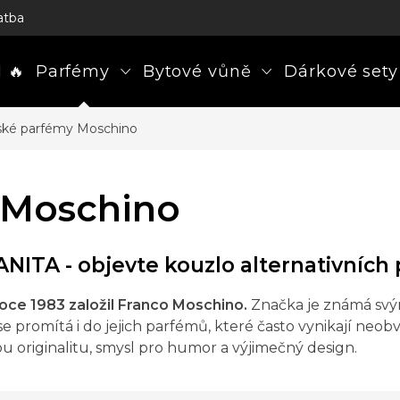
atba
 🔥
Parfémy
Bytové vůně
Dárkové sety
ké parfémy Moschino
 Moschino
NITA - objevte kouzlo alternativních
roce 1983 založil Franco Moschino.
Značka je známá svý
e promítá i do jejich parfémů, které často vynikají neo
u originalitu, smysl pro humor a výjimečný design.