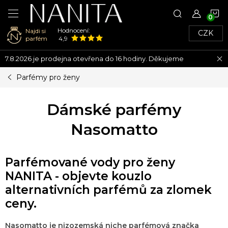
N
Hodnocení:
Najdi si
CZK
K
parfém
4,9
Přejít
7.8.2026 je prodejna otevřena do 16 hodiny. Děkujeme
na
obsah
Parfémy pro ženy
Dámské parfémy
Nasomatto
Parfémované vody pro ženy
NANITA - objevte kouzlo
alternativních parfémů za zlomek
ceny.
Nasomatto je nizozemská niche parfémová značka