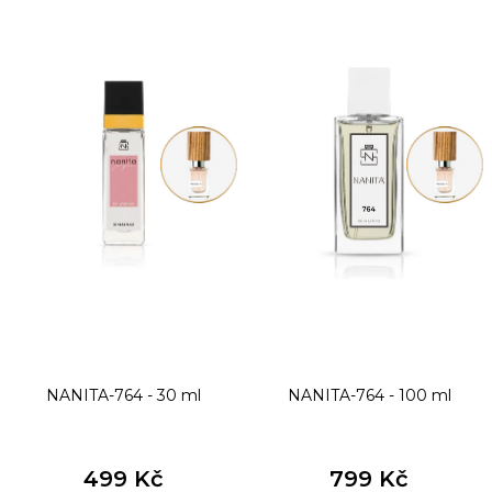
ý
p
i
s
p
r
o
d
u
k
t
NANITA-764 - 30 ml
NANITA-764 - 100 ml
ů
499 Kč
799 Kč