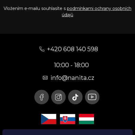
Vložením e-mailu souhlasíte s
podmínkami ochrany osobních
údajů
Z
á
+420 608 140 598
p
10:00 - 18:00
a
t
info@nanita.cz
í