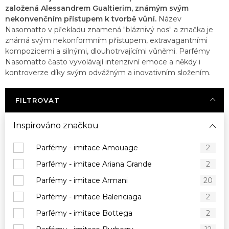
založená Alessandrem Gualtierim, známým svým
nekonvenčním přístupem k tvorbě vůní.
Název
Nasomatto v překladu znamená "bláznivý nos" a značka je
známá svým nekonformním přístupem, extravagantními
kompozicemi a silnými, dlouhotrvajícími vůněmi. Parfémy
Nasomatto často vyvolávají intenzivní emoce a někdy i
kontroverze díky svým odvážným a inovativním složením.
FILTROVAT
Inspirováno značkou
Parfémy - imitace Amouage
2
Parfémy - imitace Ariana Grande
2
Parfémy - imitace Armani
20
Parfémy - imitace Balenciaga
2
Parfémy - imitace Bottega
2