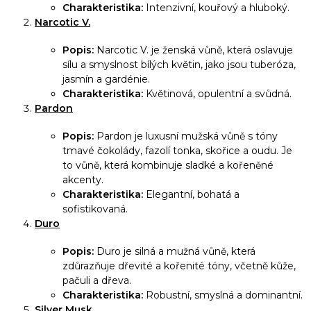
Charakteristika:
Intenzivní, kouřový a hluboký.
p
Narcotic V.
r
v
Popis:
Narcotic V. je ženská vůně, která oslavuje
k
sílu a smyslnost bílých květin, jako jsou tuberóza,
jasmín a gardénie.
y
Charakteristika:
Květinová, opulentní a svůdná.
v
Pardon
ý
p
Popis:
Pardon je luxusní mužská vůně s tóny
tmavé čokolády, fazolí tonka, skořice a oudu. Je
i
to vůně, která kombinuje sladké a kořeněné
s
akcenty.
u
Charakteristika:
Elegantní, bohatá a
sofistikovaná.
Duro
Popis:
Duro je silná a mužná vůně, která
zdůrazňuje dřevité a kořenité tóny, včetně kůže,
pačuli a dřeva.
Charakteristika:
Robustní, smyslná a dominantní.
Silver Musk