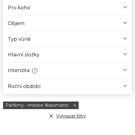
Pro koho
Objem
Typ vůně
Hlavní složky
Intenzita
?
Roční období
Parfémy - imitace Nasomatto
Vymazat filtry
V