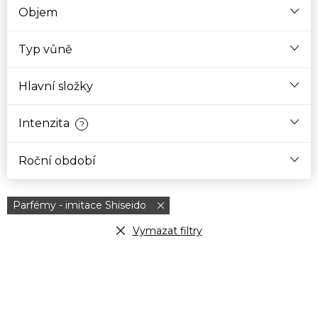
Objem
Typ vůně
Hlavní složky
Intenzita
?
Roční období
Parfémy - imitace Shiseido
Vymazat filtry
V
ý
p