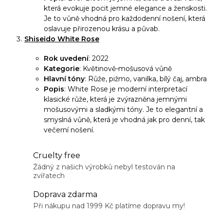
u
která evokuje pocit jemné elegance a ženskosti.
Je to vůně vhodná pro každodenní nošení, která
oslavuje přirozenou krásu a půvab.
Shiseido White Rose
Rok uvedení
: 2022
Kategorie
: Květinově-mošusová vůně
Hlavní tóny
: Růže, pižmo, vanilka, bílý čaj, ambra
Popis
: White Rose je moderní interpretací
klasické růže, která je zvýrazněna jemnými
mošusovými a sladkými tóny. Je to elegantní a
smyslná vůně, která je vhodná jak pro denní, tak
večerní nošení.
Cruelty free
Žádný z našich výrobků nebyl testován na
zvířatech
Doprava zdarma
Při nákupu nad 1999 Kč platíme dopravu my!