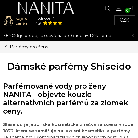
N
Hodnocení:
Najdi si
CZK
K
parfém
4,9
Přejít
7.8.2026 je prodejna otevřena do 16 hodiny. Děkujeme
na
obsah
Parfémy pro ženy
Dámské parfémy Shiseido
Parfémované vody pro ženy
NANITA - objevte kouzlo
alternativních parfémů za zlomek
ceny.
Shiseido je japonská kosmetická značka založená v roce
1872, která se zaměřuje na luxusní kosmetiku a parfémy.
Je známá svou kombinací tradičních japonských přístupů s