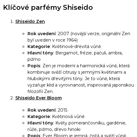
v
Klíčové parfémy Shiseido
l
á
Shiseido Zen
d
Rok uvedení
: 2007 (novější verze, originální Zen
a
byl uveden v roce 1964)
c
Kategorie
: Květinově-dřevitá vůně
í
Hlavní tóny
: Bergamot, frézie, pačuli, ambra,
pižmo
p
Popis
: Zen je moderní a harmonická vůně, která
r
kombinuje svěží citrusy s jemnými květinami a
v
hlubokými dřevitými tóny. Je to vůně, která
k
vyzařuje klid a vyrovnanost, inspirovaná japonskou
y
filozofií Zen.
Shiseido Ever Bloom
v
ý
Rok uvedení
: 2015
p
Kategorie
: Květinová vůně
Hlavní tóny
: Květy pomerančovníku, gardénie,
i
růže, pižmo, dřevo hinoki
s
Popis
: Ever Bloom je jemná, čistá a svěží vůně,