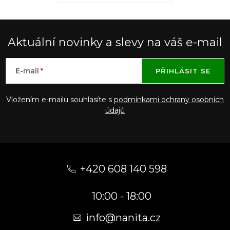
Aktuální novinky a slevy na váš e-mail
E-mail
PŘIHLÁSIT SE
Vložením e-mailu souhlasíte s
podmínkami ochrany osobních
údajů
Z
á
+420 608 140 598
p
10:00 - 18:00
a
t
info@nanita.cz