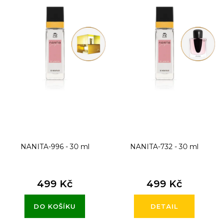
i
s
p
r
o
d
u
k
t
NANITA-996 - 30 ml
NANITA-732 - 30 ml
ů
499 Kč
499 Kč
DO KOŠÍKU
DETAIL