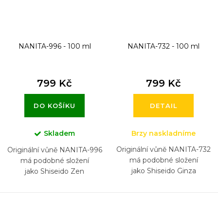
NANITA-996 - 100 ml
NANITA-732 - 100 ml
799 Kč
799 Kč
DO KOŠÍKU
DETAIL
Skladem
Brzy naskladníme
Originální vůně NANITA-732
Originální vůně NANITA-996
má podobné složení
má podobné složení
jako Shiseido Ginza
jako Shiseido Zen
O