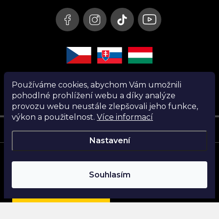
í
Používáme cookies, abychom Vám umožnili
pohodlné prohlížení webu a díky analýze
provozu webu neustále zlepšovali jeho funkce,
výkon a použitelnost.
Více informací
Instagram
Nastavení
Copyright 2026
Nanita.cz
. Všechna práva vyhrazena.
Souhlasím
Vytvořil Shoptet
Najdi si parfém