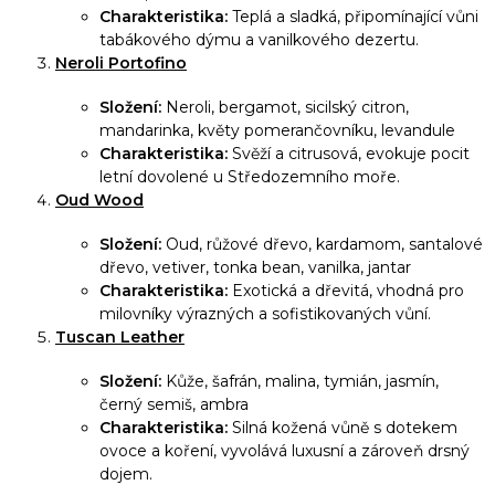
k
Charakteristika:
Teplá a sladká, připomínající vůni
tabákového dýmu a vanilkového dezertu.
y
Neroli Portofino
v
ý
Složení:
Neroli, bergamot, sicilský citron,
p
mandarinka, květy pomerančovníku, levandule
Charakteristika:
Svěží a citrusová, evokuje pocit
i
letní dovolené u Středozemního moře.
s
Oud Wood
u
Složení:
Oud, růžové dřevo, kardamom, santalové
dřevo, vetiver, tonka bean, vanilka, jantar
Charakteristika:
Exotická a dřevitá, vhodná pro
milovníky výrazných a sofistikovaných vůní.
Tuscan Leather
Složení:
Kůže, šafrán, malina, tymián, jasmín,
černý semiš, ambra
Charakteristika:
Silná kožená vůně s dotekem
ovoce a koření, vyvolává luxusní a zároveň drsný
dojem.