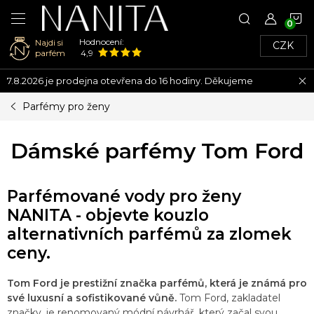
N
Hodnocení:
Najdi si
CZK
K
parfém
4,9
Přejít
7.8.2026 je prodejna otevřena do 16 hodiny. Děkujeme
na
obsah
Parfémy pro ženy
Dámské parfémy Tom Ford
Parfémované vody pro ženy
NANITA - objevte kouzlo
alternativních parfémů za zlomek
ceny.
Tom Ford je prestižní značka parfémů, která je známá pro
své luxusní a sofistikované vůně.
Tom Ford, zakladatel
značky, je renomovaný módní návrhář, který začal svou