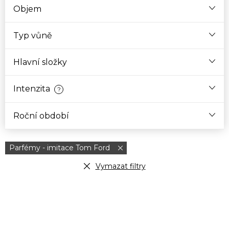
Objem
Typ vůně
Hlavní složky
Intenzita
?
Roční období
Parfémy - imitace Tom Ford
Vymazat filtry
V
ý
p