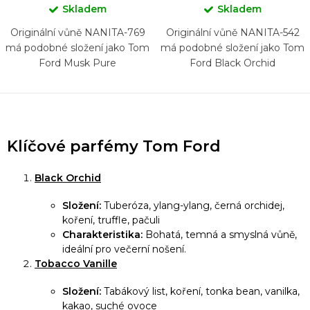
Skladem
Skladem
Originální vůně NANITA-769
Originální vůně NANITA-542
má podobné složení jako Tom
má podobné složení jako Tom
Ford Musk Pure
Ford Black Orchid
O
v
Klíčové parfémy Tom Ford
l
á
Black Orchid
d
Složení:
Tuberóza, ylang-ylang, černá orchidej,
a
koření, truffle, pačuli
c
Charakteristika:
Bohatá, temná a smyslná vůně,
í
ideální pro večerní nošení.
Tobacco Vanille
p
r
Složení:
Tabákový list, koření, tonka bean, vanilka,
v
kakao, suché ovoce