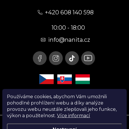
Z
á
+420 608 140 598
p
10:00 - 18:00
a
t
info@nanita.cz
í
Používáme cookies, abychom Vám umožnili
pohodlné prohlížení webu a díky analýze
provozu webu neustále zlepšovali jeho funkce,
výkon a použitelnost.
Více informací
Instagram