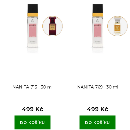
i
s
p
r
o
d
u
k
t
NANITA-713 - 30 ml
NANITA-769 - 30 ml
ů
499 Kč
499 Kč
DO KOŠÍKU
DO KOŠÍKU