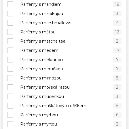
Parfémy s mandlemi
18
Parfémy s marakujou
3
Parfémy s marshmallows
4
Parfémy s mátou
12
Parfémy s matcha tea
2
Parfémy s medem
17
Parfémy s melounem
7
Parfémy s meruňkou
7
Parfémy s mimózou
8
Parfémy s mořská řasou
2
Parfémy s mučenkou
3
Parfémy s muškátovým oříškem
5
Parfémy s myrhou
6
Parfémy s myrtou
2