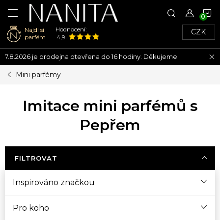
N
Hodnocení:
Najdi si
CZK
K
parfém
4,9
Přejít
7.8.2026 je prodejna otevřena do 16 hodiny. Děkujeme
na
obsah
Mini parfémy
Imitace mini parfémů s
Pepřem
FILTROVAT
Inspirováno značkou
Pro koho