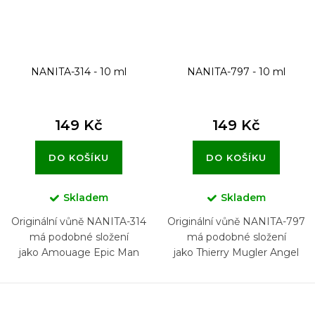
u
k
t
NANITA-314 - 10 ml
NANITA-797 - 10 ml
ů
149 Kč
149 Kč
DO KOŠÍKU
DO KOŠÍKU
Skladem
Skladem
Originální vůně NANITA-314
Originální vůně NANITA-797
má podobné složení
má podobné složení
jako Amouage Epic Man
jako Thierry Mugler Angel
Elixir