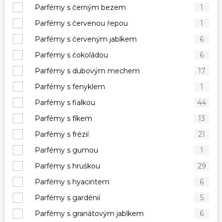
Parfémy s černým bezem
1
Parfémy s červenou řepou
1
Parfémy s červeným jablkem
6
Parfémy s čokoládou
6
Parfémy s dubovým mechem
17
Parfémy s fenyklem
1
Parfémy s fialkou
44
Parfémy s fíkem
13
Parfémy s frézií
21
Parfémy s gumou
1
Parfémy s hruškou
29
Parfémy s hyacintem
6
Parfémy s gardénií
5
Parfémy s granátovým jablkem
6