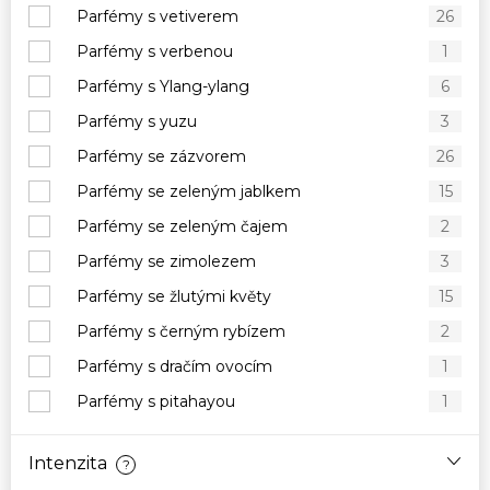
Parfémy s vetiverem
26
Parfémy s verbenou
1
Parfémy s Ylang-ylang
6
Parfémy s yuzu
3
Parfémy se zázvorem
26
Parfémy se zeleným jablkem
15
Parfémy se zeleným čajem
2
Parfémy se zimolezem
3
Parfémy se žlutými květy
15
Parfémy s černým rybízem
2
Parfémy s dračím ovocím
1
Parfémy s pitahayou
1
Intenzita
?