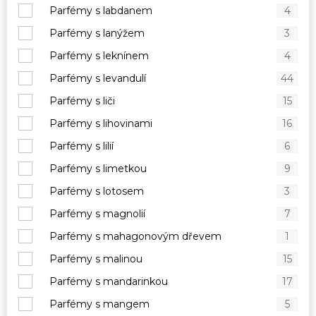
Parfémy s labdanem
4
Parfémy s lanýžem
3
Parfémy s leknínem
4
Parfémy s levandulí
44
Parfémy s liči
15
Parfémy s lihovinami
16
Parfémy s lilií
6
Parfémy s limetkou
9
Parfémy s lotosem
3
Parfémy s magnolií
7
Parfémy s mahagonovým dřevem
1
Parfémy s malinou
15
Parfémy s mandarinkou
17
Parfémy s mangem
5