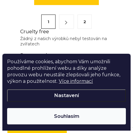
v
l
á
S
1
2
d
t
a
Cruelty free
r
Žádný z našich výrobků nebyl testován na
c
á
zvířatech
í
n
p
Doprava zdarma
k
Používáme cookies, abychom Vám umožnili
r
Při nákupu nad 1999 Kč platíme dopravu my!
o
pohodlné prohlížení webu a díky analýze
v
v
Kamenná prodejna
provozu webu neustále zlepšovali jeho funkce,
k
á
Naše parfumerie - Nádražní 890/50 Praha Smíchov
výkon a použitelnost.
Více informací
y
n
Vegan
v
Nastavení
í
99% našich parfémů je vyrobeno z neživočišných
ý
zdrojů a surovin
p
Souhlasím
i
s
Najdi si parfém