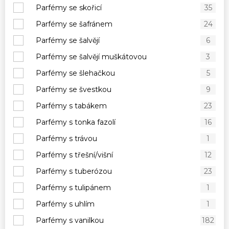
Parfémy se skořicí
35
Parfémy se šafránem
24
Parfémy se šalvějí
6
Parfémy se šalvějí muškátovou
3
Parfémy se šlehačkou
5
Parfémy se švestkou
9
Parfémy s tabákem
23
Parfémy s tonka fazolí
16
Parfémy s trávou
1
Parfémy s třešní/višní
12
Parfémy s tuberózou
23
Parfémy s tulipánem
1
Parfémy s uhlím
1
Parfémy s vanilkou
182