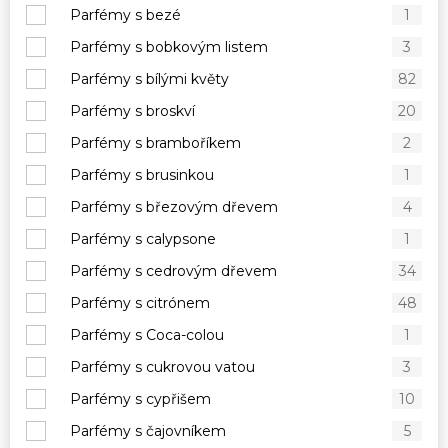
Parfémy s bezé
1
Parfémy s bobkovým listem
3
Parfémy s bílými květy
82
Parfémy s broskví
20
Parfémy s bramboříkem
2
Parfémy s brusinkou
1
Parfémy s březovým dřevem
4
Parfémy s calypsone
1
Parfémy s cedrovým dřevem
34
Parfémy s citrónem
48
Parfémy s Coca-colou
1
Parfémy s cukrovou vatou
3
Parfémy s cypřišem
10
Parfémy s čajovníkem
5