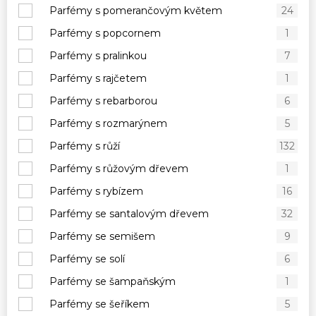
Parfémy s pomerančovým květem
24
Parfémy s popcornem
1
Parfémy s pralinkou
7
Parfémy s rajčetem
1
Parfémy s rebarborou
6
Parfémy s rozmarýnem
5
Parfémy s růží
132
Parfémy s růžovým dřevem
1
Parfémy s rybízem
16
Parfémy se santalovým dřevem
32
Parfémy se semišem
9
Parfémy se solí
6
Parfémy se šampaňským
1
Parfémy se šeříkem
5