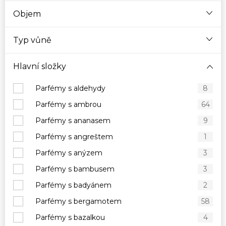
Objem
Typ vůně
Hlavní složky
Parfémy s aldehydy
8
Parfémy s ambrou
64
Parfémy s ananasem
9
Parfémy s angreštem
1
Parfémy s anýzem
3
Parfémy s bambusem
3
Parfémy s badyánem
2
Parfémy s bergamotem
58
Parfémy s bazalkou
4