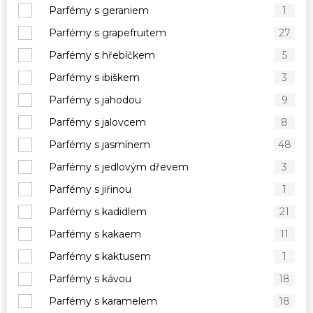
Parfémy s geraniem
1
Parfémy s grapefruitem
27
Parfémy s hřebíčkem
5
Parfémy s ibiškem
3
Parfémy s jahodou
9
Parfémy s jalovcem
8
Parfémy s jasmínem
48
Parfémy s jedlovým dřevem
3
Parfémy s jiřinou
1
Parfémy s kadidlem
21
Parfémy s kakaem
11
Parfémy s kaktusem
1
Parfémy s kávou
18
Parfémy s karamelem
18