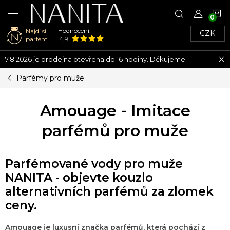
N
Hodnocení:
Najdi si
CZK
K
parfém
4,9
Přejít
7.8.2026 je prodejna otevřena do 16 hodiny. Děkujeme
na
obsah
Parfémy pro muže
Amouage - Imitace
parfémů pro muže
Parfémované vody pro muže
NANITA - objevte kouzlo
alternativních parfémů za zlomek
ceny.
Amouage je luxusní značka parfémů, která pochází z