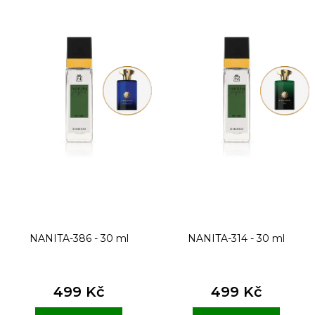
p
i
s
p
r
o
d
u
k
t
NANITA-386 - 30 ml
NANITA-314 - 30 ml
ů
499 Kč
499 Kč