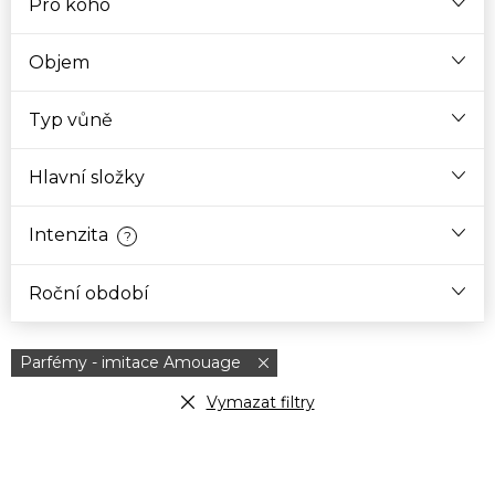
Pro koho
Objem
Typ vůně
Hlavní složky
Intenzita
?
Roční období
Parfémy - imitace Amouage
Vymazat filtry
V
ý