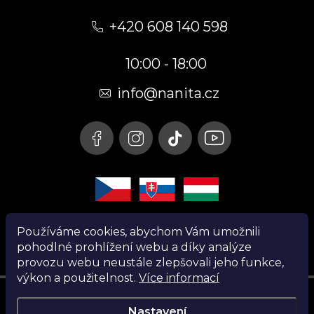
Z
á
+420 608 140 598
p
10:00 - 18:00
a
t
info@nanita.cz
í
Používáme cookies, abychom Vám umožnili
pohodlné prohlížení webu a díky analýze
provozu webu neustále zlepšovali jeho funkce,
výkon a použitelnost.
Více informací
Instagram
Nastavení