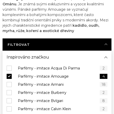
Ománu.
Je známá svými exkluzivními a vysoce kvalitními
vůněmi. Pánské parfémy Amouage se vyznačují
komplexními a bohatými kompozicemi, které často
kombinují tradiční orientální prvky s moderními akordy. Mezi
jejich charakteristické ingredience patří
kadidlo, oudh,
myrha, růže, koření a exotické dřeviny
FILTROVAT
Inspirováno značkou
Parfémy - imitace Acqua Di Parma
2
Parfémy - imitace Amouage
4
Parfémy - imitace Armani
18
Parfémy - imitace Burberry
2
Parfémy - imitace Bvlgari
8
Parfémy - imitace Calvin Klein
2