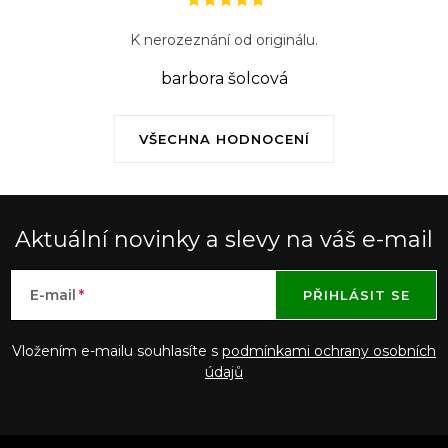
s
K nerozeznání od originálu.
u
barbora šolcová
VŠECHNA HODNOCENÍ
Aktuální novinky a slevy na váš e-mail
E-mail
PŘIHLÁSIT SE
Vložením e-mailu souhlasíte s
podmínkami ochrany osobních
údajů