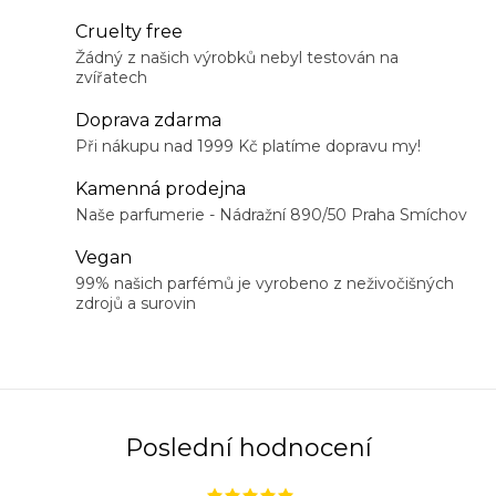
O
Cruelty free
v
Žádný z našich výrobků nebyl testován na
zvířatech
l
á
Doprava zdarma
d
Při nákupu nad 1999 Kč platíme dopravu my!
a
Kamenná prodejna
c
Naše parfumerie - Nádražní 890/50 Praha Smíchov
í
Vegan
p
99% našich parfémů je vyrobeno z neživočišných
r
zdrojů a surovin
v
k
y
v
ý
Poslední hodnocení
p
i