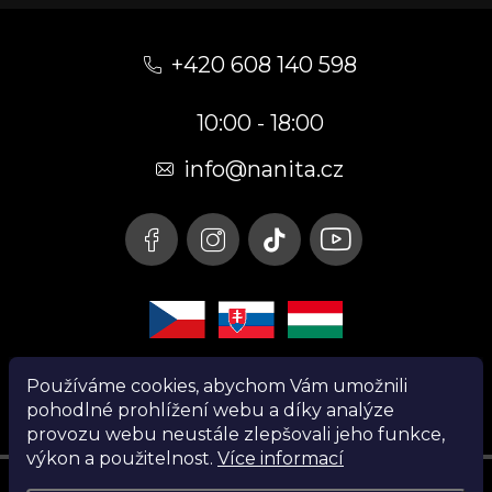
Z
á
+420 608 140 598
p
10:00 - 18:00
a
t
info@nanita.cz
í
Používáme cookies, abychom Vám umožnili
pohodlné prohlížení webu a díky analýze
provozu webu neustále zlepšovali jeho funkce,
výkon a použitelnost.
Více informací
Instagram