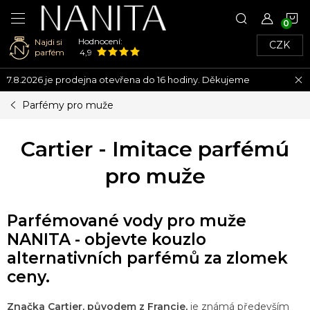
N
Hodnocení:
Najdi si
CZK
K
parfém
4,9
Přejít
7.8.2026 je prodejna otevřena do 16 hodiny. Děkujeme
na
obsah
Parfémy pro muže
Cartier - Imitace parfémú
pro muže
Parfémované vody pro muže
NANITA - objevte kouzlo
alternativních parfémů za zlomek
ceny.
Značka Cartier, původem z Francie,
je známá především