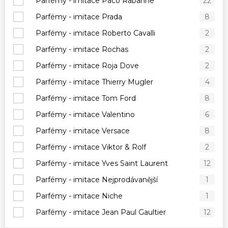
Parfémy - imitace Paco Rabanne
22
Parfémy - imitace Prada
8
Parfémy - imitace Roberto Cavalli
2
Parfémy - imitace Rochas
2
Parfémy - imitace Roja Dove
2
Parfémy - imitace Thierry Mugler
4
Parfémy - imitace Tom Ford
8
Parfémy - imitace Valentino
6
Parfémy - imitace Versace
8
Parfémy - imitace Viktor & Rolf
2
Parfémy - imitace Yves Saint Laurent
12
Parfémy - imitace Nejprodávanější
1
Parfémy - imitace Niche
1
Parfémy - imitace Jean Paul Gaultier
12