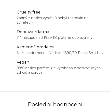
O
Cruelty free
v
Žádný z našich výrobků nebyl testován na
zvířatech
l
á
Doprava zdarma
d
Při nákupu nad 1999 Kč platíme dopravu my!
a
Kamenná prodejna
c
Naše parfumerie - Nádražní 890/50 Praha Smíchov
í
Vegan
p
99% našich parfémů je vyrobeno z neživočišných
r
zdrojů a surovin
v
k
y
v
ý
Poslední hodnocení
p