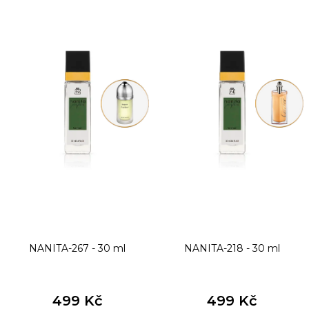
ý
p
i
s
p
r
o
d
u
k
t
NANITA-267 - 30 ml
NANITA-218 - 30 ml
ů
499 Kč
499 Kč