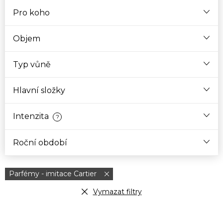
Pro koho
Objem
Typ vůně
Hlavní složky
Intenzita
?
Roční období
Parfémy - imitace Cartier
Vymazat filtry
V