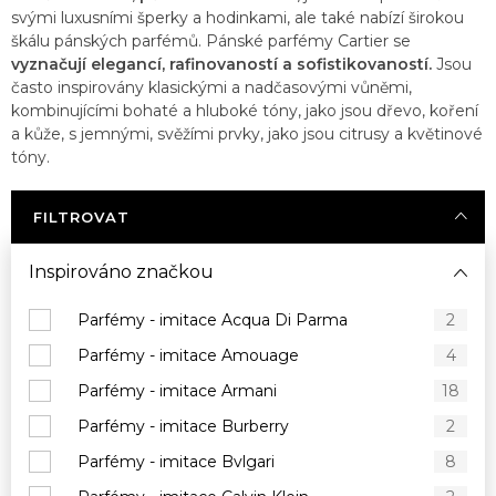
svými luxusními šperky a hodinkami, ale také nabízí širokou
škálu pánských parfémů. Pánské parfémy Cartier se
vyznačují elegancí, rafinovaností a sofistikovaností.
Jsou
často inspirovány klasickými a nadčasovými vůněmi,
kombinujícími bohaté a hluboké tóny, jako jsou dřevo, koření
a kůže, s jemnými, svěžími prvky, jako jsou citrusy a květinové
tóny.
FILTROVAT
Inspirováno značkou
Parfémy - imitace Acqua Di Parma
2
Parfémy - imitace Amouage
4
Parfémy - imitace Armani
18
Parfémy - imitace Burberry
2
Parfémy - imitace Bvlgari
8