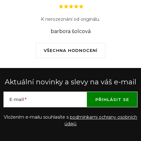
i
s
K nerozeznání od originálu.
u
barbora šolcová
VŠECHNA HODNOCENÍ
Aktuální novinky a slevy na váš e-mail
E-mail
PŘIHLÁSIT SE
Vložením e-mailu souhlasíte s
podmínkami ochrany osobních
údajů